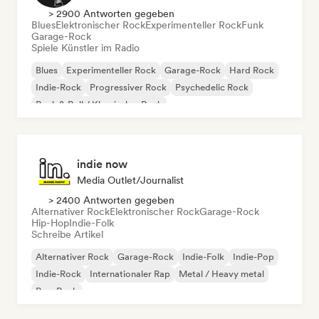
> 2900 Antworten gegeben
Blues
Elektronischer Rock
Experimenteller Rock
Funk
Garage-Rock
Spiele Künstler im Radio
Blues
Experimenteller Rock
Garage-Rock
Hard Rock
Indie-Rock
Progressiver Rock
Psychedelic Rock
Rock & Roll / Klassischer Rock
indie now
Media Outlet/Journalist
> 2400 Antworten gegeben
Alternativer Rock
Elektronischer Rock
Garage-Rock
Hip-Hop
Indie-Folk
Schreibe Artikel
Alternativer Rock
Garage-Rock
Indie-Folk
Indie-Pop
Indie-Rock
Internationaler Rap
Metal / Heavy metal
Pop-Rock