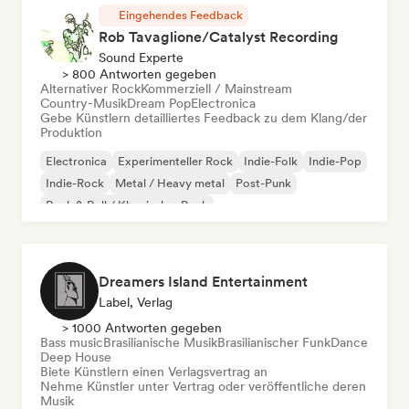
Eingehendes Feedback
Rob Tavaglione/Catalyst Recording
Sound Experte
> 800 Antworten gegeben
Alternativer Rock
Kommerziell / Mainstream
Country-Musik
Dream Pop
Electronica
Gebe Künstlern detailliertes Feedback zu dem Klang/der
Produktion
Electronica
Experimenteller Rock
Indie-Folk
Indie-Pop
Indie-Rock
Metal / Heavy metal
Post-Punk
Rock & Roll / Klassischer Rock
Dreamers Island Entertainment
Label, Verlag
> 1000 Antworten gegeben
Bass music
Brasilianische Musik
Brasilianischer Funk
Dance
Deep House
Biete Künstlern einen Verlagsvertrag an
Nehme Künstler unter Vertrag oder veröffentliche deren
Musik