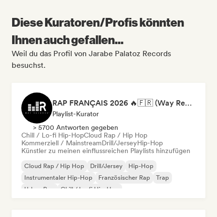
Diese Kuratoren/Profis könnten
Ihnen auch gefallen...
Weil du das Profil von Jarabe Palatoz Records
besuchst.
RAP FRANÇAIS 2026 🔥🇫🇷 (Way Records)
Playlist-Kurator
> 5700 Antworten gegeben
Chill / Lo-fi Hip-Hop
Cloud Rap / Hip Hop
Kommerziell / Mainstream
Drill/Jersey
Hip-Hop
Künstler zu meinen einflussreichen Playlists hinzufügen
Cloud Rap / Hip Hop
Drill/Jersey
Hip-Hop
Instrumentaler Hip-Hop
Französischer Rap
Trap
Urban Pop
Chill / Lo-fi Hip-Hop