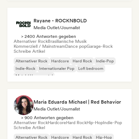
Rayane - ROCKNBOLD
Media Outlet/Journalist
> 2400 Antworten gegeben
Alternativer Rock
Brasilianische Musik
Kommerziell / Mainstream
Dance pop
Garage-Rock
Schreibe Artikel
Alternativer Rock
Hardcore
Hard Rock
Indie-Pop
Indie-Rock
Internationaler Pop
Lofi bedroom
Metal / Heavy metal
Maria Eduarda Michael | Red Behavior
Media Outlet/Journalist
> 900 Antworten gegeben
Alternativer Rock
Hardcore
Hard Rock
Hip-Hop
Indie-Pop
Schreibe Artikel
Alternativer Rock
Hardcore
Hard Rock
Hip-Hop