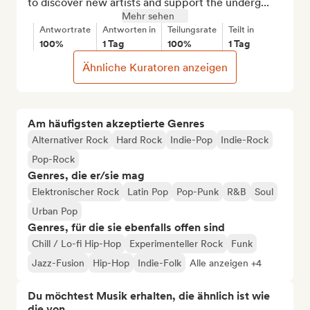
to discover new artists and support the underg...
Mehr sehen
Antwortrate
Antworten in
Teilungsrate
Teilt in
100%
1 Tag
100%
1 Tag
Ähnliche Kuratoren anzeigen
Am häufigsten akzeptierte Genres
Alternativer Rock
Hard Rock
Indie-Pop
Indie-Rock
Pop-Rock
Genres, die er/sie mag
Elektronischer Rock
Latin Pop
Pop-Punk
R&B
Soul
Urban Pop
Genres, für die sie ebenfalls offen sind
Chill / Lo-fi Hip-Hop
Experimenteller Rock
Funk
Jazz-Fusion
Hip-Hop
Indie-Folk
Alle anzeigen +4
Du möchtest Musik erhalten, die ähnlich ist wie
die von...