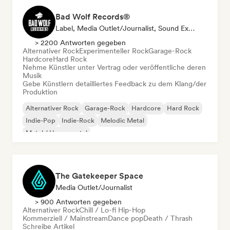
Bad Wolf Records®
Label, Media Outlet/Journalist, Sound Experte
> 2200 Antworten gegeben
Alternativer Rock
Experimenteller Rock
Garage-Rock
Hardcore
Hard Rock
Nehme Künstler unter Vertrag oder veröffentliche deren
Musik
Gebe Künstlern detailliertes Feedback zu dem Klang/der
Produktion
Alternativer Rock
Garage-Rock
Hardcore
Hard Rock
Indie-Pop
Indie-Rock
Melodic Metal
Metal / Heavy metal
The Gatekeeper Space
Media Outlet/Journalist
> 900 Antworten gegeben
Alternativer Rock
Chill / Lo-fi Hip-Hop
Kommerziell / Mainstream
Dance pop
Death / Thrash
Schreibe Artikel