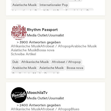
Asiatische Musik
Internationaler Pop
Internationaler Rap
K-Pop/J-Pop
Französischer Rap
Rhythm Passport
Media Outlet/Journalist
> 3900 Antworten gegeben
Afrikanische Musik
Afrobeat / Afropop
Arabische Musik
Asiatische Musik
Bossa nova
Schreibe Artikel
Dub
Afrikanische Musik
Afrobeat / Afropop
Arabische Musik
Asiatische Musik
Bossa nova
Brasilianische Musik
Dancehall
MoochilaTv
Media Outlet/Journalist
> 2400 Antworten gegeben
Afrikanische Musik
Afrobeat / Afropop
Blues