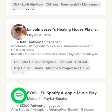
Chill / Lo-fi Hip-Hop
Chill out
Kommerziell / Mainstream
Country-Musik
Lincoln Jesser's Healing House Playlist
Playlist-Kurator
> 1600 Antworten gegeben
Afrobeat / Afropop
Afro House / Amapiano
Ambient
Chill out
Dance
Künstler zu meinen einflussreichen Playlists hinzufügen
Dub
Afro House / Amapiano
Ambient
Chill out
Deep House
House
Melodic & Progressive House
Minimal
BYAS - EU Spotify & Apple Music Playlists
Mentorin, Playlist-Kurator
> 13300 Antworten gegeben
Afro House / Amapiano
Alternativer Rock
Chill House