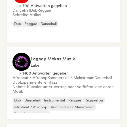
> 700 Antworten gegeben
Dancehall
Dub
Reggae
Schreibe Artikel
Dub
Reggae
Dancehall
Legacy Mekas Muzik
Label
> 1400 Antworten gegeben
Afrobeat / Afropop
Kommerziell / Mainstream
Dancehall
Dub
Experimenteller Jazz
Nehme Künstler unter Vertrag oder veröffentliche deren
Musik
Dub
Dancehall
Instrumental
Reggae
Reggaeton
Afrobeat / Afropop
Kommerziell / Mainstream
Experimenteller Jazz