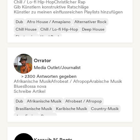
Chill / Lo-fi Hip-Hop
Christlicher Rap
Gib Künstlern konstruktive Ratschläge
Künstler zu meinen einflussreichen Playlists hinzufügen
Dub
Afro House / Amapiano
Alternativer Rock
Chill House
Chill / Lo-fi Hip-Hop
Deep House
Electronica
Hard Rock
Orrator
Media Outlet/Journalist
> 2300 Antworten gegeben
Afrikanische Musik
Afrobeat / Afropop
Arabische Musik
Blues
Bossa nova
Schreibe Artikel
Dub
Afrikanische Musik
Afrobeat / Afropop
Brasilianische Musik
Karibische Musik
Country-Musik
Jazz-Fusion
Reggae
Karayib N' Roots