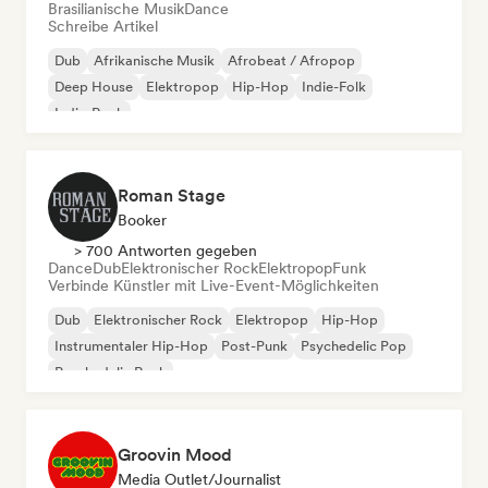
Brasilianische Musik
Dance
Schreibe Artikel
Dub
Afrikanische Musik
Afrobeat / Afropop
Deep House
Elektropop
Hip-Hop
Indie-Folk
Indie-Rock
Roman Stage
Booker
> 700 Antworten gegeben
Dance
Dub
Elektronischer Rock
Elektropop
Funk
Verbinde Künstler mit Live-Event-Möglichkeiten
Dub
Elektronischer Rock
Elektropop
Hip-Hop
Instrumentaler Hip-Hop
Post-Punk
Psychedelic Pop
Psychedelic Rock
Groovin Mood
Media Outlet/Journalist