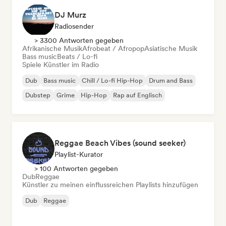
DJ Murz
Radiosender
> 3300 Antworten gegeben
Afrikanische Musik
Afrobeat / Afropop
Asiatische Musik
Bass music
Beats / Lo-fi
Spiele Künstler im Radio
Dub
Bass music
Chill / Lo-fi Hip-Hop
Drum and Bass
Dubstep
Grime
Hip-Hop
Rap auf Englisch
Reggae Beach Vibes (sound seeker)
Playlist-Kurator
> 100 Antworten gegeben
Dub
Reggae
Künstler zu meinen einflussreichen Playlists hinzufügen
Dub
Reggae