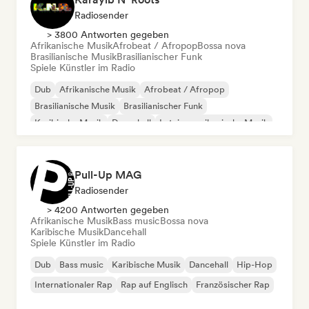
Radiosender
> 3800 Antworten gegeben
Afrikanische Musik
Afrobeat / Afropop
Bossa nova
Brasilianische Musik
Brasilianischer Funk
Spiele Künstler im Radio
Dub
Afrikanische Musik
Afrobeat / Afropop
Brasilianische Musik
Brasilianischer Funk
Karibische Musik
Dancehall
Lateinamerikanische Musik
Pull-Up MAG
Radiosender
> 4200 Antworten gegeben
Afrikanische Musik
Bass music
Bossa nova
Karibische Musik
Dancehall
Spiele Künstler im Radio
Dub
Bass music
Karibische Musik
Dancehall
Hip-Hop
Internationaler Rap
Rap auf Englisch
Französischer Rap