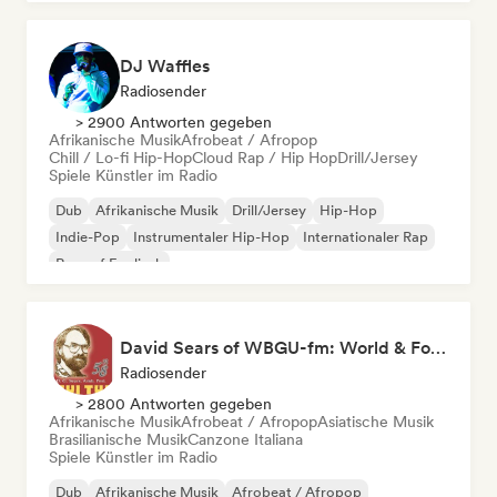
DJ Waffles
Radiosender
> 2900 Antworten gegeben
Afrikanische Musik
Afrobeat / Afropop
Chill / Lo-fi Hip-Hop
Cloud Rap / Hip Hop
Drill/Jersey
Spiele Künstler im Radio
Dub
Afrikanische Musik
Drill/Jersey
Hip-Hop
Indie-Pop
Instrumentaler Hip-Hop
Internationaler Rap
Rap auf Englisch
David Sears of WBGU-fm: World & Folk Music DJ
Radiosender
> 2800 Antworten gegeben
Afrikanische Musik
Afrobeat / Afropop
Asiatische Musik
Brasilianische Musik
Canzone Italiana
Spiele Künstler im Radio
Dub
Afrikanische Musik
Afrobeat / Afropop