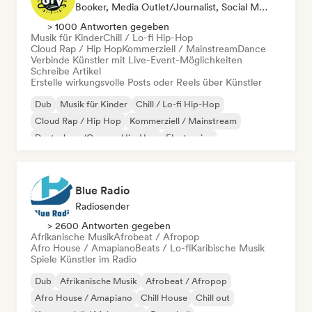
Booker, Media Outlet/Journalist, Social Media Influencer
> 1000 Antworten gegeben
Musik für Kinder
Chill / Lo-fi Hip-Hop
Cloud Rap / Hip Hop
Kommerziell / Mainstream
Dance
Verbinde Künstler mit Live-Event-Möglichkeiten
Schreibe Artikel
Erstelle wirkungsvolle Posts oder Reels über Künstler
Dub
Musik für Kinder
Chill / Lo-fi Hip-Hop
Cloud Rap / Hip Hop
Kommerziell / Mainstream
Deutschrap/German Hip-Hop
Electronica
Experimenteller Jazz
Blue Radio
Radiosender
> 2600 Antworten gegeben
Afrikanische Musik
Afrobeat / Afropop
Afro House / Amapiano
Beats / Lo-fi
Karibische Musik
Spiele Künstler im Radio
Dub
Afrikanische Musik
Afrobeat / Afropop
Afro House / Amapiano
Chill House
Chill out