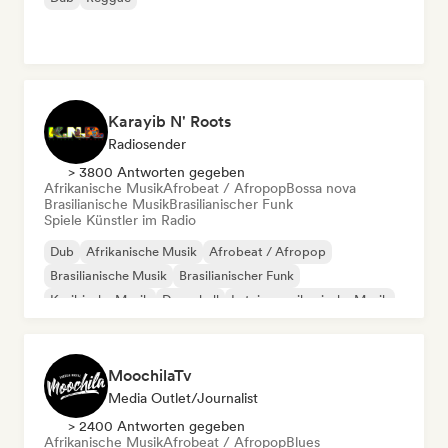
Karayib N' Roots
Radiosender
> 3800 Antworten gegeben
Afrikanische Musik
Afrobeat / Afropop
Bossa nova
Brasilianische Musik
Brasilianischer Funk
Spiele Künstler im Radio
Dub
Afrikanische Musik
Afrobeat / Afropop
Brasilianische Musik
Brasilianischer Funk
Karibische Musik
Dancehall
Lateinamerikanische Musik
MoochilaTv
Media Outlet/Journalist
> 2400 Antworten gegeben
Afrikanische Musik
Afrobeat / Afropop
Blues