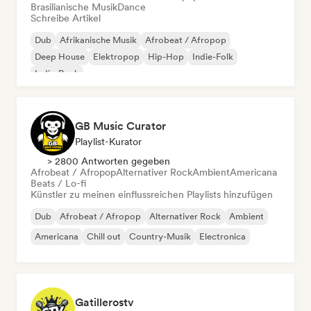
Brasilianische Musik
Dance
Schreibe Artikel
Dub
Afrikanische Musik
Afrobeat / Afropop
Deep House
Elektropop
Hip-Hop
Indie-Folk
Indie-Rock
GB Music Curator
Playlist-Kurator
> 2800 Antworten gegeben
Afrobeat / Afropop
Alternativer Rock
Ambient
Americana
Beats / Lo-fi
Künstler zu meinen einflussreichen Playlists hinzufügen
Dub
Afrobeat / Afropop
Alternativer Rock
Ambient
Americana
Chill out
Country-Musik
Electronica
Gatillerostv