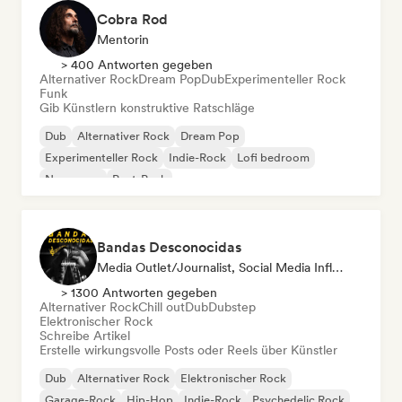
Cobra Rod
Mentorin
> 400 Antworten gegeben
Alternativer Rock
Dream Pop
Dub
Experimenteller Rock
Funk
Gib Künstlern konstruktive Ratschläge
Dub
Alternativer Rock
Dream Pop
Experimenteller Rock
Indie-Rock
Lofi bedroom
New wave
Post-Punk
Bandas Desconocidas
Media Outlet/Journalist, Social Media Influencer
> 1300 Antworten gegeben
Alternativer Rock
Chill out
Dub
Dubstep
Elektronischer Rock
Schreibe Artikel
Erstelle wirkungsvolle Posts oder Reels über Künstler
Dub
Alternativer Rock
Elektronischer Rock
Garage-Rock
Hip-Hop
Indie-Rock
Psychedelic Rock