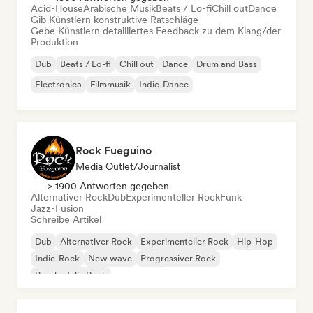
Acid-House
Arabische Musik
Beats / Lo-fi
Chill out
Dance
Gib Künstlern konstruktive Ratschläge
Gebe Künstlern detailliertes Feedback zu dem Klang/der
Produktion
Dub
Beats / Lo-fi
Chill out
Dance
Drum and Bass
Electronica
Filmmusik
Indie-Dance
Rock Fueguino
Media Outlet/Journalist
> 1900 Antworten gegeben
Alternativer Rock
Dub
Experimenteller Rock
Funk
Jazz-Fusion
Schreibe Artikel
Dub
Alternativer Rock
Experimenteller Rock
Hip-Hop
Indie-Rock
New wave
Progressiver Rock
Psychedelic Rock