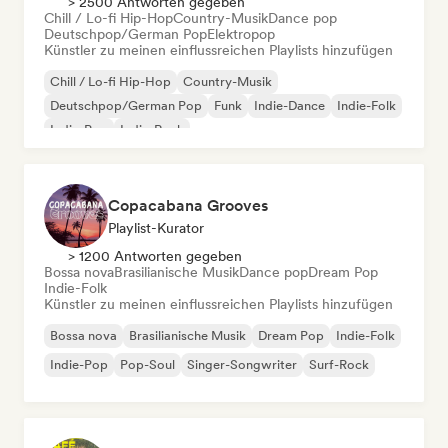
> 2500 Antworten gegeben
Chill / Lo-fi Hip-Hop
Country-Musik
Dance pop
Deutschpop/German Pop
Elektropop
Künstler zu meinen einflussreichen Playlists hinzufügen
Chill / Lo-fi Hip-Hop
Country-Musik
Deutschpop/German Pop
Funk
Indie-Dance
Indie-Folk
Indie-Pop
Indie-Rock
Copacabana Grooves
Playlist-Kurator
> 1200 Antworten gegeben
Bossa nova
Brasilianische Musik
Dance pop
Dream Pop
Indie-Folk
Künstler zu meinen einflussreichen Playlists hinzufügen
Bossa nova
Brasilianische Musik
Dream Pop
Indie-Folk
Indie-Pop
Pop-Soul
Singer-Songwriter
Surf-Rock