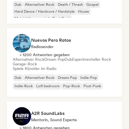
Dub
Alternativer Rock
Death / Thrash
Gospel
Hard Dance / Hardcore / Hardstyle
House
Metal / Heavy metal
Post-Rock
Nuevos Pero Rotos
Radiosender
> 1200 Antworten gegeben
Alternativer Rock
Dream Pop
Dub
Experimenteller Rock
Garage-Rock
Spiele Künstler im Radio
Dub
Alternativer Rock
Dream Pop
Indie-Pop
Indie-Rock
Lofi bedroom
Pop-Rock
Post-Punk
A2R SoundLabs
Mentorin, Sound Experte
> 1800 Antworten gegeben