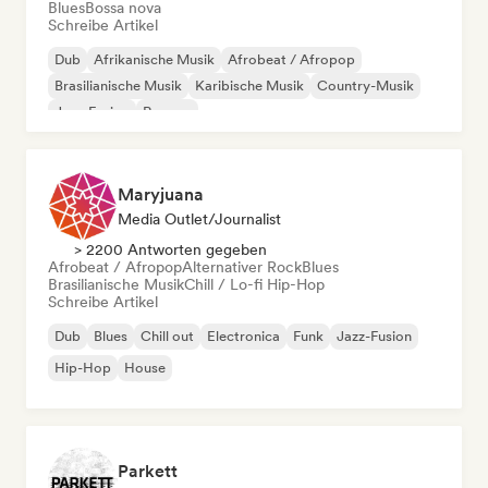
Blues
Bossa nova
Schreibe Artikel
Dub
Afrikanische Musik
Afrobeat / Afropop
Brasilianische Musik
Karibische Musik
Country-Musik
Jazz-Fusion
Reggae
Maryjuana
Media Outlet/Journalist
> 2200 Antworten gegeben
Afrobeat / Afropop
Alternativer Rock
Blues
Brasilianische Musik
Chill / Lo-fi Hip-Hop
Schreibe Artikel
Dub
Blues
Chill out
Electronica
Funk
Jazz-Fusion
Hip-Hop
House
Parkett