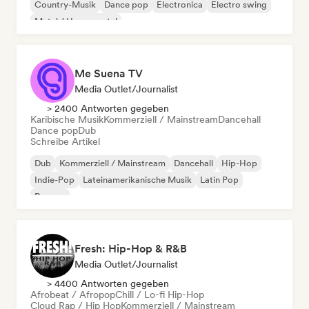
Country-Musik
Dance pop
Electronica
Electro swing
Metal / Heavy metal
Me Suena TV
Media Outlet/Journalist
> 2400 Antworten gegeben
Karibische Musik
Kommerziell / Mainstream
Dancehall
Dance pop
Dub
Schreibe Artikel
Dub
Kommerziell / Mainstream
Dancehall
Hip-Hop
Indie-Pop
Lateinamerikanische Musik
Latin Pop
Reggae
Fresh: Hip-Hop & R&B
Media Outlet/Journalist
> 4400 Antworten gegeben
Afrobeat / Afropop
Chill / Lo-fi Hip-Hop
Cloud Rap / Hip Hop
Kommerziell / Mainstream