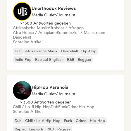
Unorthodox Reviews
Media Outlet/Journalist
> 1500 Antworten gegeben
Afrikanische Musik
Afrobeat / Afropop
Afro House / Amapiano
Kommerziell / Mainstream
Dancehall
Schreibe Artikel
Dub
Afrikanische Musik
Dancehall
Hip-Hop
Indie-Pop
Rap auf Englisch
R&B
Reggae
HipHop Paranoia
Media Outlet/Journalist
> 3500 Antworten gegeben
Chill / Lo-fi Hip-Hop
Dub
Funk
Grime
Hip-Hop
Schreibe Artikel
Dub
Chill / Lo-fi Hip-Hop
Funk
Grime
Hip-Hop
Rap auf Englisch
R&B
Reggae