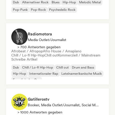
Dub
Alternativer Rock
Blues
Hip-Hop
Melodic Metal
Pop-Punk
Pop-Rock
Psychedelic Rock
Radiomotora
Media Outlet/Journalist
> 700 Antworten gegeben
Afrobeat / Afropop
Afro House / Amapiano
Chill / Lo-fi Hip-Hop
Chill out
Kommerziell / Mainstream
Schreibe Artikel
Dub
Chill / Lo-fi Hip-Hop
Chill out
Drum and Bass
Hip-Hop
Internationaler Rap
Lateinamerikanische Musik
Französischer Rap
Gatillerostv
Booker, Media Outlet/Journalist, Social Media Influencer
> 1000 Antworten gegeben