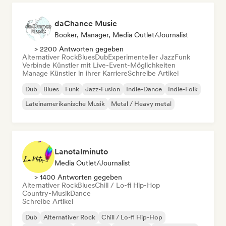
daChance Music
Booker, Manager, Media Outlet/Journalist
> 2200 Antworten gegeben
Alternativer Rock
Blues
Dub
Experimenteller Jazz
Funk
Verbinde Künstler mit Live-Event-Möglichkeiten
Manage Künstler in ihrer Karriere
Schreibe Artikel
Dub
Blues
Funk
Jazz-Fusion
Indie-Dance
Indie-Folk
Lateinamerikanische Musik
Metal / Heavy metal
Lanotalminuto
Media Outlet/Journalist
> 1400 Antworten gegeben
Alternativer Rock
Blues
Chill / Lo-fi Hip-Hop
Country-Musik
Dance
Schreibe Artikel
Dub
Alternativer Rock
Chill / Lo-fi Hip-Hop