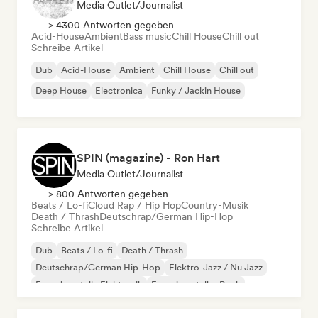
Media Outlet/Journalist
> 4300 Antworten gegeben
Acid-House
Ambient
Bass music
Chill House
Chill out
Schreibe Artikel
Dub
Acid-House
Ambient
Chill House
Chill out
Deep House
Electronica
Funky / Jackin House
SPIN (magazine) - Ron Hart
Media Outlet/Journalist
> 800 Antworten gegeben
Beats / Lo-fi
Cloud Rap / Hip Hop
Country-Musik
Death / Thrash
Deutschrap/German Hip-Hop
Schreibe Artikel
Dub
Beats / Lo-fi
Death / Thrash
Deutschrap/German Hip-Hop
Elektro-Jazz / Nu Jazz
Experimentelle Elektronik
Experimenteller Rock
Hip-Hop