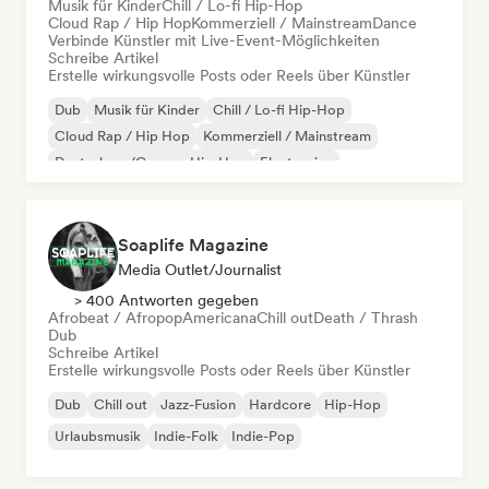
Musik für Kinder
Chill / Lo-fi Hip-Hop
Cloud Rap / Hip Hop
Kommerziell / Mainstream
Dance
Verbinde Künstler mit Live-Event-Möglichkeiten
Schreibe Artikel
Erstelle wirkungsvolle Posts oder Reels über Künstler
Dub
Musik für Kinder
Chill / Lo-fi Hip-Hop
Cloud Rap / Hip Hop
Kommerziell / Mainstream
Deutschrap/German Hip-Hop
Electronica
Experimenteller Jazz
Soaplife Magazine
Media Outlet/Journalist
> 400 Antworten gegeben
Afrobeat / Afropop
Americana
Chill out
Death / Thrash
Dub
Schreibe Artikel
Erstelle wirkungsvolle Posts oder Reels über Künstler
Dub
Chill out
Jazz-Fusion
Hardcore
Hip-Hop
Urlaubsmusik
Indie-Folk
Indie-Pop