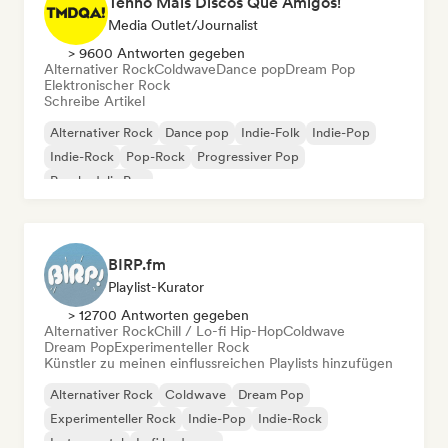
Tenho Mais Discos Que Amigos!
Media Outlet/Journalist
> 9600 Antworten gegeben
Alternativer Rock
Coldwave
Dance pop
Dream Pop
Elektronischer Rock
Schreibe Artikel
Alternativer Rock
Dance pop
Indie-Folk
Indie-Pop
Indie-Rock
Pop-Rock
Progressiver Pop
Psychedelic Pop
BIRP.fm
Playlist-Kurator
> 12700 Antworten gegeben
Alternativer Rock
Chill / Lo-fi Hip-Hop
Coldwave
Dream Pop
Experimenteller Rock
Künstler zu meinen einflussreichen Playlists hinzufügen
Alternativer Rock
Coldwave
Dream Pop
Experimenteller Rock
Indie-Pop
Indie-Rock
Instrumental
Lofi bedroom