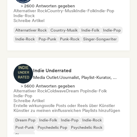
> 2600 Antworten gegeben
Alternativer Rock
Country-Musik
Indie-Folk
Indie-Pop
Indie-Rock
Schreibe Artikel
Alternativer Rock
Country-Musik
Indie-Folk
Indie-Pop
Indie-Rock
Pop-Punk
Punk-Rock
Singer-Songwriter
Indie Underrated
Media Outlet/Journalist, Playlist-Kurator, Social Media Influencer
> 5600 Antworten gegeben
Alternativer Rock
Coldwave
Dream Pop
Indie-Folk
Indie-Pop
Schreibe Artikel
Erstelle wirkungsvolle Posts oder Reels über Künstler
Künstler zu meinen einflussreichen Playlists hinzufügen
Dream Pop
Indie-Folk
Indie-Pop
Indie-Rock
Post-Punk
Psychedelic Pop
Psychedelic Rock
Shoegaze