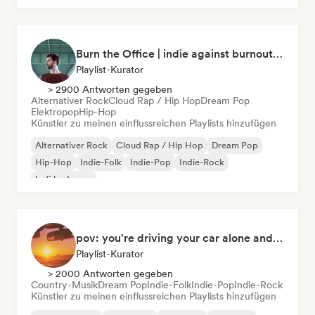
Burn the Office | indie against burnout (by Music Minds)
Playlist-Kurator
> 2900 Antworten gegeben
Alternativer Rock
Cloud Rap / Hip Hop
Dream Pop
Elektropop
Hip-Hop
Künstler zu meinen einflussreichen Playlists hinzufügen
Alternativer Rock
Cloud Rap / Hip Hop
Dream Pop
Hip-Hop
Indie-Folk
Indie-Pop
Indie-Rock
Lofi bedroom
pov: you're driving your car alone and it's golden hour
Playlist-Kurator
> 2000 Antworten gegeben
Country-Musik
Dream Pop
Indie-Folk
Indie-Pop
Indie-Rock
Künstler zu meinen einflussreichen Playlists hinzufügen