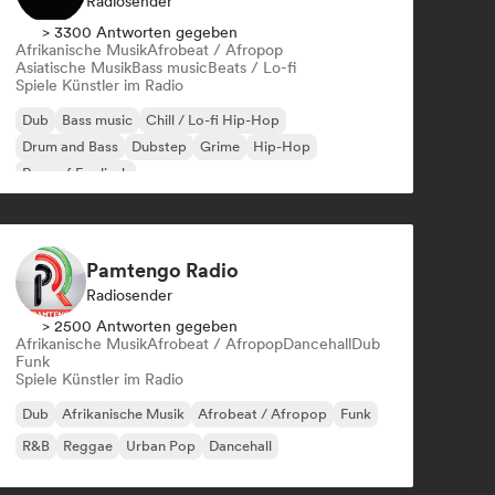
Radiosender
> 3300 Antworten gegeben
Afrikanische Musik
Afrobeat / Afropop
Asiatische Musik
Bass music
Beats / Lo-fi
Spiele Künstler im Radio
Dub
Bass music
Chill / Lo-fi Hip-Hop
Drum and Bass
Dubstep
Grime
Hip-Hop
Rap auf Englisch
Pamtengo Radio
Radiosender
> 2500 Antworten gegeben
Afrikanische Musik
Afrobeat / Afropop
Dancehall
Dub
Funk
Spiele Künstler im Radio
Dub
Afrikanische Musik
Afrobeat / Afropop
Funk
R&B
Reggae
Urban Pop
Dancehall