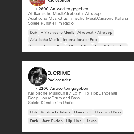
Radiosender
> 2800 Antworten gegeben
Afrikanische Musik
Afrobeat / Afropop
Asiatische Musik
Brasilianische Musik
Canzone Italiana
Spiele Künstler im Radio
Dub
Afrikanische Musik
Afrobeat / Afropop
Asiatische Musik
Internationaler Pop
Internationaler Rap
K-Pop/J-Pop
Französischer Rap
D.CRIME
Radiosender
> 2200 Antworten gegeben
Karibische Musik
Chill / Lo-fi Hip-Hop
Dancehall
Deep House
Drum and Bass
Spiele Künstler im Radio
Dub
Karibische Musik
Dancehall
Drum and Bass
Funk
Jazz-Fusion
Hip-Hop
House