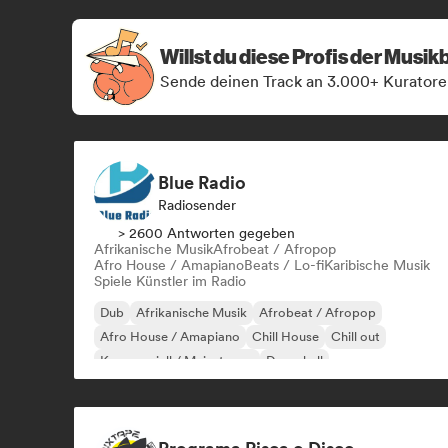
Willst du diese Profis der Musi
Sende deinen Track an 3.000+ Kuratore
Blue Radio
Radiosender
> 2600 Antworten gegeben
Afrikanische Musik
Afrobeat / Afropop
Afro House / Amapiano
Beats / Lo-fi
Karibische Musik
Spiele Künstler im Radio
Dub
Afrikanische Musik
Afrobeat / Afropop
Afro House / Amapiano
Chill House
Chill out
Kommerziell / Mainstream
Dancehall