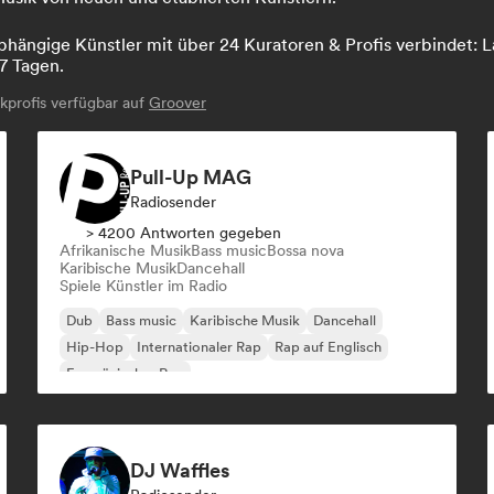
hängige Künstler mit über 24 Kuratoren & Profis verbindet: La
7 Tagen.
profis verfügbar auf
Groover
Pull-Up MAG
Radiosender
> 4200 Antworten gegeben
Afrikanische Musik
Bass music
Bossa nova
Karibische Musik
Dancehall
Spiele Künstler im Radio
Dub
Bass music
Karibische Musik
Dancehall
Hip-Hop
Internationaler Rap
Rap auf Englisch
Französischer Rap
DJ Waffles