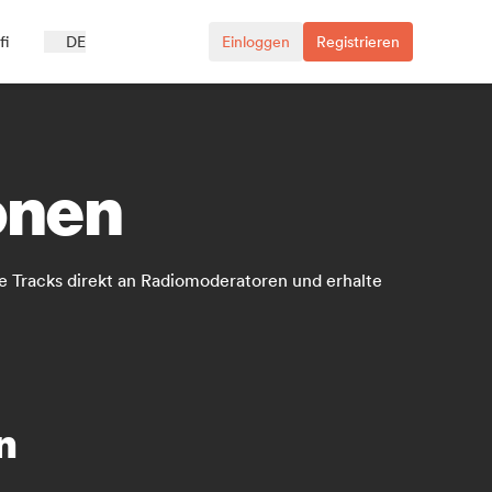
fi
DE
Einloggen
Registrieren
onen
e Tracks direkt an Radiomoderatoren und erhalte
n