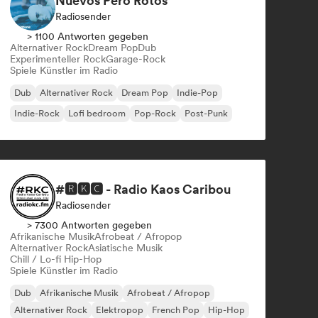
Nuevos Pero Rotos
Radiosender
> 1100 Antworten gegeben
Alternativer Rock
Dream Pop
Dub
Experimenteller Rock
Garage-Rock
Spiele Künstler im Radio
Dub
Alternativer Rock
Dream Pop
Indie-Pop
Indie-Rock
Lofi bedroom
Pop-Rock
Post-Punk
#🆁🅺🅲 - Radio Kaos Caribou
Radiosender
> 7300 Antworten gegeben
Afrikanische Musik
Afrobeat / Afropop
Alternativer Rock
Asiatische Musik
Chill / Lo-fi Hip-Hop
Spiele Künstler im Radio
Dub
Afrikanische Musik
Afrobeat / Afropop
Alternativer Rock
Elektropop
French Pop
Hip-Hop