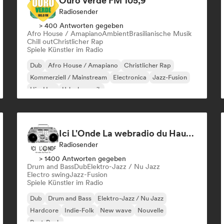
Ouro Verde FM 105,9
Radiosender
> 400 Antworten gegeben
Afro House / Amapiano
Ambient
Brasilianische Musik
Chill out
Christlicher Rap
Spiele Künstler im Radio
Dub
Afro House / Amapiano
Christlicher Rap
Kommerziell / Mainstream
Electronica
Jazz-Fusion
Hip-Hop
Urlaubsmusik
Ici L'Onde La webradio du Haut Limousin
Radiosender
> 1400 Antworten gegeben
Drum and Bass
Dub
Elektro-Jazz / Nu Jazz
Electro swing
Jazz-Fusion
Spiele Künstler im Radio
Dub
Drum and Bass
Elektro-Jazz / Nu Jazz
Hardcore
Indie-Folk
New wave
Nouvelle
Post-Punk