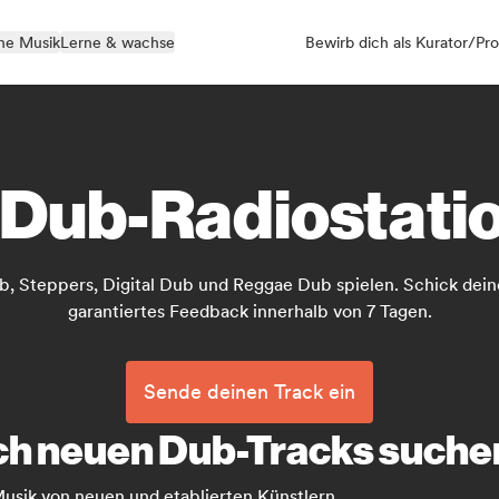
ne Musik
Lerne & wachse
Bewirb dich als Kurator/Pro
 Dub-Radiostati
b, Steppers, Digital Dub und Reggae Dub spielen. Schick dein
garantiertes Feedback innerhalb von 7 Tagen.
Sende deinen Track ein
ach neuen Dub-Tracks suche
usik von neuen und etablierten Künstlern.