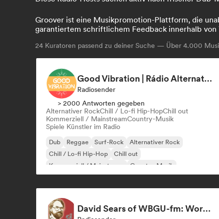
Groover ist eine Musikpromotion-Plattform, die unab
garantiertem schriftlichem Feedback innerhalb von 
24
Kuratoren passend zu deiner Suche — Über 4.000 Musik
Good Vibration | Rádio Alternativa Rock
Radiosender
> 2000 Antworten gegeben
Alternativer Rock
Chill / Lo-fi Hip-Hop
Chill out
Kommerziell / Mainstream
Country-Musik
Spiele Künstler im Radio
Dub
Reggae
Surf-Rock
Alternativer Rock
Chill / Lo-fi Hip-Hop
Chill out
Kommerziell / Mainstream
Country-Musik
David Sears of WBGU-fm: World & Folk Music DJ