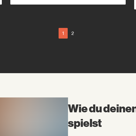
1
2
Wie du deine
spielst