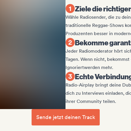
Ziele die richtig
Wähle Radiosender, die zu dei
traditionelle Reggae-Shows ko
Produzenten besser in moder
Bekomme garant
Jeder Radiomoderator hört sich
Tagen. Wenn nicht, bekommst d
Ignoriertwerden mehr.
Echte Verbindun
Radio-Airplay bringt deine Du
dich zu Interviews einladen, d
ihrer Community teilen.
Sende jetzt deinen Track