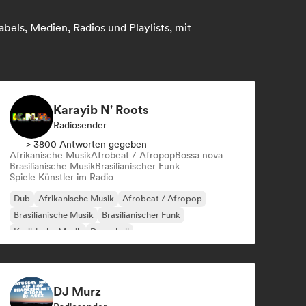
bels, Medien, Radios und Playlists, mit
Karayib N' Roots
Radiosender
> 3800 Antworten gegeben
Afrikanische Musik
Afrobeat / Afropop
Bossa nova
Brasilianische Musik
Brasilianischer Funk
Spiele Künstler im Radio
Dub
Afrikanische Musik
Afrobeat / Afropop
Brasilianische Musik
Brasilianischer Funk
Karibische Musik
Dancehall
Lateinamerikanische Musik
DJ Murz