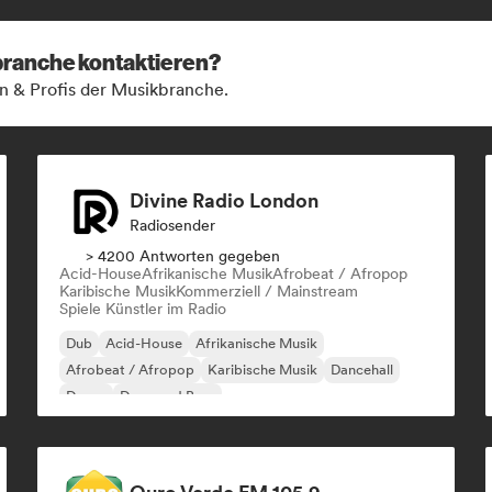
kbranche kontaktieren?
n & Profis der Musikbranche.
Divine Radio London
Radiosender
> 4200 Antworten gegeben
Acid-House
Afrikanische Musik
Afrobeat / Afropop
Karibische Musik
Kommerziell / Mainstream
Spiele Künstler im Radio
Dub
Acid-House
Afrikanische Musik
Afrobeat / Afropop
Karibische Musik
Dancehall
Dance
Drum and Bass