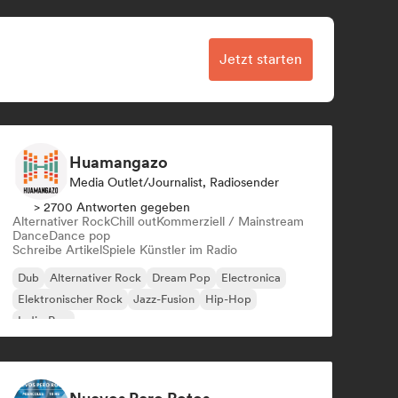
Jetzt starten
Huamangazo
Media Outlet/Journalist, Radiosender
> 2700 Antworten gegeben
Alternativer Rock
Chill out
Kommerziell / Mainstream
Dance
Dance pop
Schreibe Artikel
Spiele Künstler im Radio
Dub
Alternativer Rock
Dream Pop
Electronica
Elektronischer Rock
Jazz-Fusion
Hip-Hop
Indie-Pop