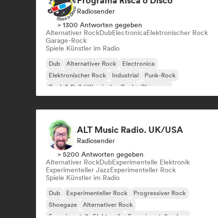
Programa Risca o Disco
Radiosender
> 1300 Antworten gegeben
Alternativer Rock
Dub
Electronica
Elektronischer Rock
Garage-Rock
Spiele Künstler im Radio
Dub
Alternativer Rock
Electronica
Elektronischer Rock
Industrial
Punk-Rock
Rock & Roll / Klassischer Rock
Shoegaze
ALT Music Radio. UK/USA
Radiosender
> 5200 Antworten gegeben
Alternativer Rock
Dub
Experimentelle Elektronik
Experimenteller Jazz
Experimenteller Rock
Spiele Künstler im Radio
Dub
Experimenteller Rock
Progressiver Rock
Shoegaze
Alternativer Rock
Experimentelle Elektronik
Experimenteller Jazz