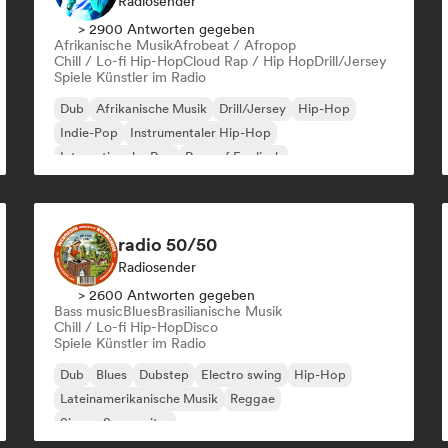
Radiosender
> 2900 Antworten gegeben
Afrikanische Musik
Afrobeat / Afropop
Chill / Lo-fi Hip-Hop
Cloud Rap / Hip Hop
Drill/Jersey
Spiele Künstler im Radio
Dub
Afrikanische Musik
Drill/Jersey
Hip-Hop
Indie-Pop
Instrumentaler Hip-Hop
Internationaler Rap
Rap auf Englisch
radio 50/50
Radiosender
> 2600 Antworten gegeben
Bass music
Blues
Brasilianische Musik
Chill / Lo-fi Hip-Hop
Disco
Spiele Künstler im Radio
Dub
Blues
Dubstep
Electro swing
Hip-Hop
Lateinamerikanische Musik
Reggae
Singer-Songwriter