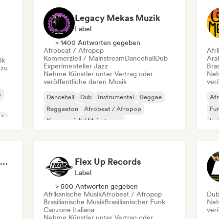
Legacy Mekas Muzik
Label
> 1400 Antworten gegeben
Afrobeat / Afropop
Afr
Kommerziell / Mainstream
Dancehall
Dub
Ara
lk
Experimenteller Jazz
Bras
 zu
Nehme Künstler unter Vertrag oder
Neh
veröffentliche deren Musik
ver
p
Dancehall
Dub
Instrumental
Reggae
Afr
Reggaeton
Afrobeat / Afropop
Fu
ck
Kommerziell / Mainstream
Ins
Experimenteller Jazz
Int
King Hi-Fi Sound System / Pure Niceness Records
Flex Up Records
Label
> 500 Antworten gegeben
Afrikanische Musik
Afrobeat / Afropop
Du
Brasilianische Musik
Brasilianischer Funk
Neh
Canzone Italiana
ver
Nehme Künstler unter Vertrag oder