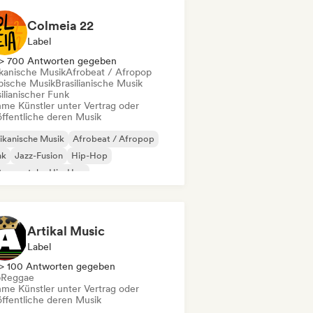
Colmeia 22
Label
> 700 Antworten gegeben
ikanische Musik
Afrobeat / Afropop
bische Musik
Brasilianische Musik
ilianischer Funk
me Künstler unter Vertrag oder
öffentliche deren Musik
ikanische Musik
Afrobeat / Afropop
nk
Jazz-Fusion
Hip-Hop
trumentaler Hip-Hop
ernationaler Rap
Latin Pop
Artikal Music
Label
> 100 Antworten gegeben
b
Reggae
me Künstler unter Vertrag oder
öffentliche deren Musik