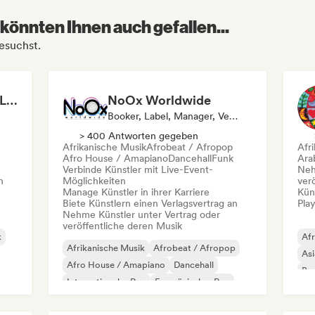
könnten Ihnen auch gefallen...
besuchst.
Radio Krimi Records (Le Label)
NoOx Worldwide
Booker, Label, Manager, Verlag
> 400 Antworten gegeben
Afrikanische Musik
Afrobeat / Afropop
Afr
Afro House / Amapiano
Dancehall
Funk
Ara
Verbinde Künstler mit Live-Event-
Neh
n
Möglichkeiten
ver
Manage Künstler in ihrer Karriere
Kün
Biete Künstlern einen Verlagsvertrag an
Play
Nehme Künstler unter Vertrag oder
veröffentliche deren Musik
k
Afr
Afrikanische Musik
Afrobeat / Afropop
Asi
Afro House / Amapiano
Dancehall
Bra
Internationaler Rap
Französischer Rap
Lat
Urban Pop
Funk