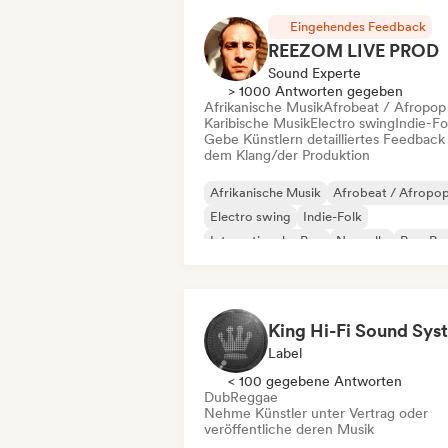
Eingehendes Feedback
REEZOM LIVE PROD
Sound Experte
> 1000 Antworten gegeben
Afrikanische Musik
Afrobeat / Afropop
Karibische Musik
Electro swing
Indie-Fo
Gebe Künstlern detailliertes Feedback
dem Klang/der Produktion
Afrikanische Musik
Afrobeat / Afropo
Electro swing
Indie-Folk
Internationaler Pop
Nouvelle
Pop-Ro
Pop-Soul
Label
< 100 gegebene Antworten
Dub
Reggae
Nehme Künstler unter Vertrag oder
veröffentliche deren Musik