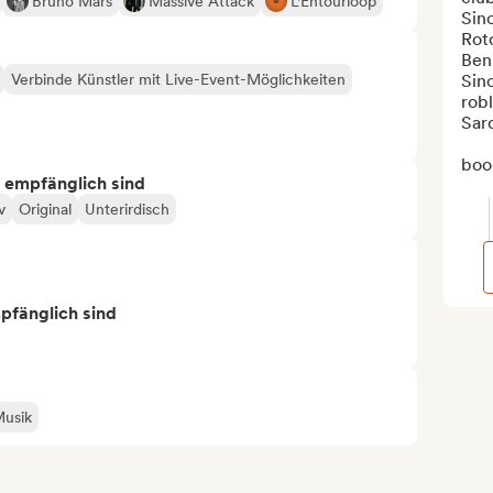
Bruno Mars
Massive Attack
L'Entourloop
Sin
Roto
Beni
Verbinde Künstler mit Live-Event-Möglichkeiten
Sin
robl
Sard
book
s empfänglich sind
v
Original
Unterirdisch
mpfänglich sind
Musik