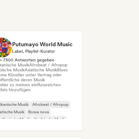
Putumayo World Music
Label, Playlist-Kurator
> 7300 Antworten gegeben
ikanische Musik
Afrobeat / Afropop
bische Musik
Asiatische Musik
Blues
me Künstler unter Vertrag oder
öffentliche deren Musik
stler zu meinen einflussreichen
lists hinzufügen
ikanische Musik
Afrobeat / Afropop
atische Musik
Bossa nova
silianische Musik
Karibische Musik
einamerikanische Musik
Nouvelle