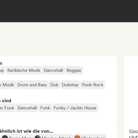
s
op
Karibische Musik
Dancehall
Reggae
he Musik
Drum and Bass
Dub
Dubstep
Punk-Rock
n sind
her Funk
Dancehall
Funk
Funky / Jackin House
nlich ist wie die von...
Sin
club