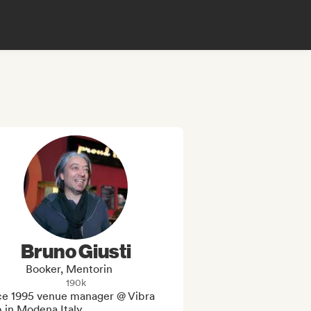
Bruno Giusti
Booker, Mentorin
190k
ce 1995 venue manager @ Vibra 
 in Modena Italy
