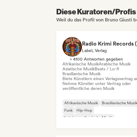
Diese Kuratoren/Profis 
Weil du das Profil von Bruno Giusti 
Label, Verlag
> 4100 Antworten gegeben
Afrikanische Musik
Arabische Musik
Asiatische Musik
Beats / Lo-fi
Brasilianische Musik
Biete Künstlern einen Verlagsvertrag a
Nehme Künstler unter Vertrag oder
veröffentliche deren Musik
Afrikanische Musik
Brasilianische Musi
Funk
Hip-Hop
Lateinamerikanische Musik
Organischer House / Downtempo
Orientalische Musik
Reggae