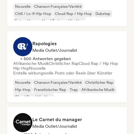
Nouvelle
Chanson Française/Variété
Chill / Lo-fi Hip-Hop
Cloud Rap / Hip Hop
Dubstep
Future House
Hard Techno
Hip-Hop
Rapologies
Media Outlet/Journalist
> 500 Antworten gegeben
Afrikanische Musik
Christlicher Rap
Cloud Rap / Hip Hop
Hip-Hop
Nouvelle
Erstelle wirkungsvolle Posts oder Reels über Künstler
Nouvelle
Chanson Française/Variété
Christlicher Rap
Hip-Hop
Französischer Rap
Trap
Afrikanische Musik
Cloud Rap / Hip Hop
Le Carnet du manager
Media Outlet/Journalist