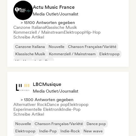
Actu Music France
Media Outlet/Journalist
> 15100 Antworten gegeben
Canzone Italiana
Klassische Musik
Kommerziell / Mainstream
Elektropop
Hip-Hop
Schreibe Artikel
Canzone Italiana
Nouvelle
Chanson Française/Variété
Klassische Musik
Kommerziell / Mainstream
Elektropop
Hip-Hop
Indie-Pop
LBCMusique
Media Outlet/Journalist
> 1300 Antworten gegeben
Alternativer Rock
Dance pop
Elektropop
Experimentelle Elektronik
Indie-Pop
Schreibe Artikel
Nouvelle
Chanson Française/Variété
Dance pop
Elektropop
Indie-Pop
Indie-Rock
New wave