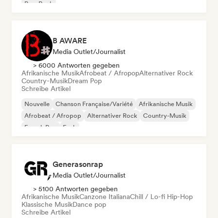
Pop-Rock
B AWARE
Media Outlet/Journalist
> 6000 Antworten gegeben
Afrikanische Musik
Afrobeat / Afropop
Alternativer Rock
Country-Musik
Dream Pop
Schreibe Artikel
Nouvelle
Chanson Française/Variété
Afrikanische Musik
Afrobeat / Afropop
Alternativer Rock
Country-Musik
French Pop
Funk
Generasonrap
Media Outlet/Journalist
> 5100 Antworten gegeben
Afrikanische Musik
Canzone Italiana
Chill / Lo-fi Hip-Hop
Klassische Musik
Dance pop
Schreibe Artikel