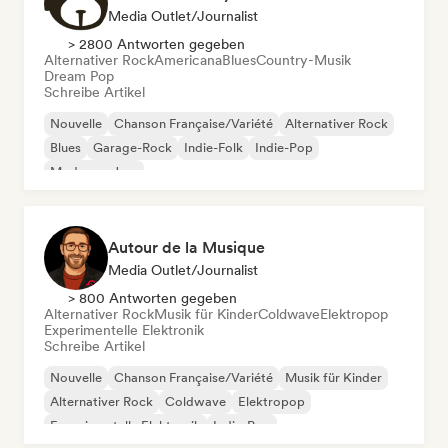
Media Outlet/Journalist
> 2800 Antworten gegeben
Alternativer Rock
Americana
Blues
Country-Musik
Dream Pop
Schreibe Artikel
Nouvelle
Chanson Française/Variété
Alternativer Rock
Blues
Garage-Rock
Indie-Folk
Indie-Pop
Moderner Jazz
Autour de la Musique
Media Outlet/Journalist
> 800 Antworten gegeben
Alternativer Rock
Musik für Kinder
Coldwave
Elektropop
Experimentelle Elektronik
Schreibe Artikel
Nouvelle
Chanson Française/Variété
Musik für Kinder
Alternativer Rock
Coldwave
Elektropop
Experimentelle Elektronik
Indie-Pop