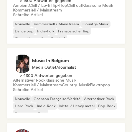
> 1500 Antworten gegeben
Ambient
Chill / Lo-fi Hip-Hop
Chill out
Klassische Musik
Kommerziell / Mainstream
Schreibe Artikel
Nouvelle
Kommerziell / Mainstream
Country-Musik
Dance pop
Indie-Folk
Französischer Rap
Singer-Songwriter
Ambient
Music In Belgium
Media Outlet/Journalist
> 4300 Antworten gegeben
Alternativer Rock
Klassische Musik
Kommerziell / Mainstream
Country-Musik
Elektropop
Schreibe Artikel
Nouvelle
Chanson Française/Variété
Alternativer Rock
Hard Rock
Indie-Rock
Metal / Heavy metal
Pop-Rock
Progressiver Rock