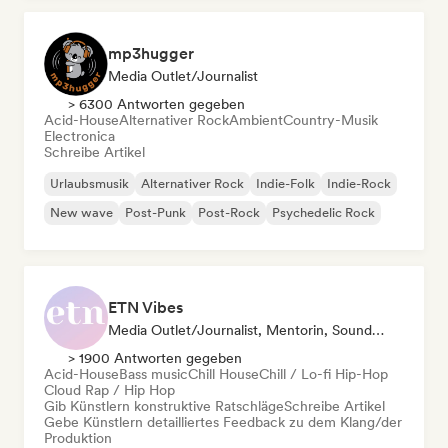
mp3hugger
Media Outlet/Journalist
> 6300 Antworten gegeben
Acid-House
Alternativer Rock
Ambient
Country-Musik
Electronica
Schreibe Artikel
Urlaubsmusik
Alternativer Rock
Indie-Folk
Indie-Rock
New wave
Post-Punk
Post-Rock
Psychedelic Rock
ETN Vibes
Media Outlet/Journalist, Mentorin, Sound Experte
> 1900 Antworten gegeben
Acid-House
Bass music
Chill House
Chill / Lo-fi Hip-Hop
Cloud Rap / Hip Hop
Gib Künstlern konstruktive Ratschläge
Schreibe Artikel
Gebe Künstlern detailliertes Feedback zu dem Klang/der
Produktion