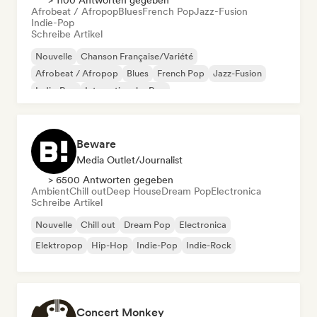
> 1100 Antworten gegeben
Afrobeat / Afropop
Blues
French Pop
Jazz-Fusion
Indie-Pop
Schreibe Artikel
Nouvelle
Chanson Française/Variété
Afrobeat / Afropop
Blues
French Pop
Jazz-Fusion
Indie-Pop
Internationaler Pop
Beware
Media Outlet/Journalist
> 6500 Antworten gegeben
Ambient
Chill out
Deep House
Dream Pop
Electronica
Schreibe Artikel
Nouvelle
Chill out
Dream Pop
Electronica
Elektropop
Hip-Hop
Indie-Pop
Indie-Rock
Concert Monkey