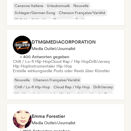
Canzone Italiana
Urlaubsmusik
Nouvelle
Schlager/German Song
Chanson Française/Variété
Chill / Lo-fi Hip-Hop
Dance pop
Funk
DTMGMEDIACORPORATION
Media Outlet/Journalist
> 400 Antworten gegeben
Chill / Lo-fi Hip-Hop
Cloud Rap / Hip Hop
Drill/Jersey
Hip-Hop
Instrumentaler Hip-Hop
Erstelle wirkungsvolle Posts oder Reels über Künstler
Nouvelle
Chanson Française/Variété
Chill / Lo-fi Hip-Hop
Cloud Rap / Hip Hop
Drill/Jersey
Hip-Hop
Instrumentaler Hip-Hop
Internationaler Rap
Emma Forestier
Media Outlet/Journalist