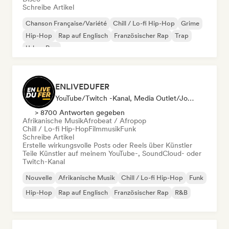
Schreibe Artikel
Chanson Française/Variété
Chill / Lo-fi Hip-Hop
Grime
Hip-Hop
Rap auf Englisch
Französischer Rap
Trap
Urban Pop
ENLIVEDUFER
YouTube/Twitch -Kanal, Media Outlet/Journalist, Social Media Influencer
> 8700 Antworten gegeben
Afrikanische Musik
Afrobeat / Afropop
Chill / Lo-fi Hip-Hop
Filmmusik
Funk
Schreibe Artikel
Erstelle wirkungsvolle Posts oder Reels über Künstler
Teile Künstler auf meinem YouTube-, SoundCloud- oder
Twitch-Kanal
Nouvelle
Afrikanische Musik
Chill / Lo-fi Hip-Hop
Funk
Hip-Hop
Rap auf Englisch
Französischer Rap
R&B