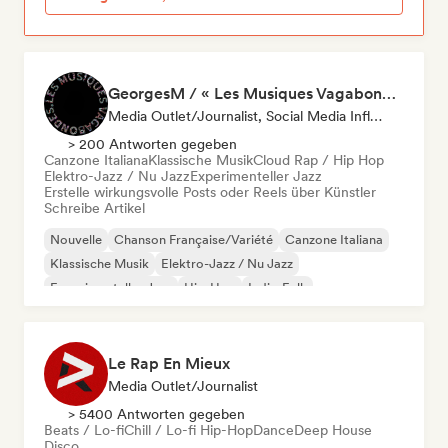
GeorgesM / « Les Musiques Vagabondes » - Content Creator
Media Outlet/Journalist, Social Media Influencer
> 200 Antworten gegeben
Canzone Italiana
Klassische Musik
Cloud Rap / Hip Hop
Elektro-Jazz / Nu Jazz
Experimenteller Jazz
Erstelle wirkungsvolle Posts oder Reels über Künstler
Schreibe Artikel
Nouvelle
Chanson Française/Variété
Canzone Italiana
Klassische Musik
Elektro-Jazz / Nu Jazz
Experimenteller Jazz
Hip-Hop
Indie-Folk
Le Rap En Mieux
Media Outlet/Journalist
> 5400 Antworten gegeben
Beats / Lo-fi
Chill / Lo-fi Hip-Hop
Dance
Deep House
Disco