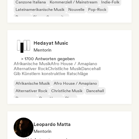
Canzone Italiana
Kommerziell / Mainstream
Indie-Folk
Lateinamerikanische Musik
Nouvelle
Pop-Rock
Reggae
Singer-Songwriter
Hedayat Music
Mentorin
> 1700 Antworten gegeben
Afrikanische Musik
Afro House / Amapiano
Alternativer Rock
Christliche Musik
Dancehall
Gib Künstlern konstruktive Ratschläge
Afrikanische Musik
Afro House / Amapiano
Alternativer Rock
Christliche Musik
Dancehall
Dance pop
Deep House
Disco
Leopardo Matta
Mentorin