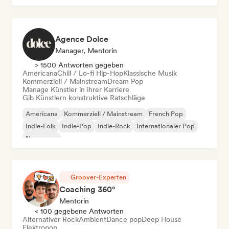
Agence Dolce
Manager, Mentorin
> 1500 Antworten gegeben
Americana
Chill / Lo-fi Hip-Hop
Klassische Musik
Kommerziell / Mainstream
Dream Pop
Manage Künstler in ihrer Karriere
Gib Künstlern konstruktive Ratschläge
Americana
Kommerziell / Mainstream
French Pop
Indie-Folk
Indie-Pop
Indie-Rock
Internationaler Pop
New wave
Groover-Experten
Coaching 360°
Mentorin
< 100 gegebene Antworten
Alternativer Rock
Ambient
Dance pop
Deep House
Elektropop