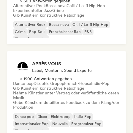
> 600 Antworten gegeben
Alternativer Rock
Bossa nova
Chill / Lo-fi Hip-Hop
Experimenteller Jazz
Grime
Gib Künstlern konstruktive Ratschläge
Alternativer Rock
Bossa nova
Chill / Lo-fi Hip-Hop
Grime
Pop-Soul
Französischer Rap
R&B
Singer-Songwriter
APRÈS VOUS
Label, Mentorin, Sound Experte
> 1900 Antworten gegeben
Dance pop
Disco
Elektropop
French-House
Indie-Pop
Gib Künstlern konstruktive Ratschläge
Nehme Künstler unter Vertrag oder veröffentliche deren
Musik
Gebe Künstlern detailliertes Feedback zu dem Klang/der
Produktion
Dance pop
Disco
Elektropop
Indie-Pop
Internationaler Pop
Nouvelle
Progressiver Pop
Singer-Songwriter