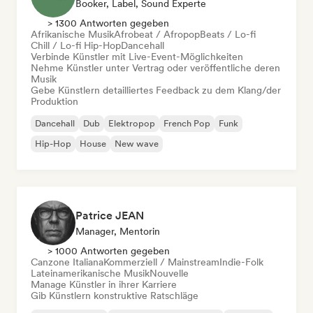
Booker, Label, Sound Experte
> 1300 Antworten gegeben
Afrikanische Musik
Afrobeat / Afropop
Beats / Lo-fi
Chill / Lo-fi Hip-Hop
Dancehall
Verbinde Künstler mit Live-Event-Möglichkeiten
Nehme Künstler unter Vertrag oder veröffentliche deren
Musik
Gebe Künstlern detailliertes Feedback zu dem Klang/der
Produktion
Dancehall
Dub
Elektropop
French Pop
Funk
Hip-Hop
House
New wave
Patrice JEAN
Manager, Mentorin
> 1000 Antworten gegeben
Canzone Italiana
Kommerziell / Mainstream
Indie-Folk
Lateinamerikanische Musik
Nouvelle
Manage Künstler in ihrer Karriere
Gib Künstlern konstruktive Ratschläge