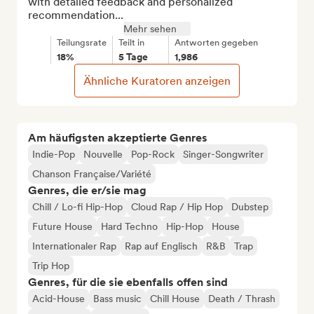
with detailed feedback and personalized 
recommendation...
Mehr sehen
Teilungsrate
Teilt in
Antworten gegeben
18%
5 Tage
1,986
Ähnliche Kuratoren anzeigen
Am häufigsten akzeptierte Genres
Indie-Pop
Nouvelle
Pop-Rock
Singer-Songwriter
Chanson Française/Variété
Genres, die er/sie mag
Chill / Lo-fi Hip-Hop
Cloud Rap / Hip Hop
Dubstep
Future House
Hard Techno
Hip-Hop
House
Internationaler Rap
Rap auf Englisch
R&B
Trap
Trip Hop
Genres, für die sie ebenfalls offen sind
Acid-House
Bass music
Chill House
Death / Thrash