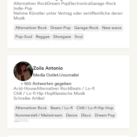
Alternativer Rock
Dream Pop
Electronica
Garage-Rock
Indie-Pop
Nehme Künstler unter Vertrag oder veröffentliche deren
Musik
Alternativer Rock
Dream Pop
Garage-Rock
New wave
Pop-Soul
Reggae
Shoegaze
Soul
Zoila Antonio
Media Outlet/Journalist
> 100 Antworten gegeben
Acid-House
Alternativer Rock
Beats / Lo-fi
Chill / Lo-fi Hip-Hop
Klassische Musik
Schreibe Artikel
Alternativer Rock
Beats / Lo-fi
Chill / Lo-fi Hip-Hop
Kommerziell / Mainstream
Dance
Disco
Dream Pop
House