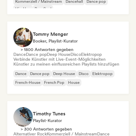
Kommerziell / Mainstream
Dancehall
Dance pop
Hip-Hop
Pop-Soul
Tommy Menger
Booker, Playlist-Kurator
> 1800 Antworten gegeben
Dance
Dance pop
Deep House
Disco
Elektropop
Verbinde Künstler mit Live-Event-Möglichkeiten
Künstler zu meinen einflussreichen Playlists hinzufügen
Dance
Dance pop
Deep House
Disco
Elektropop
French-House
French Pop
House
Timothy Tunes
Playlist-Kurator
> 300 Antworten gegeben
Alternativer Rock
Kommerziell / Mainstream
Dance