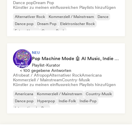
Dance pop
Dream Pop
Künstler zu meinen einflussreichen Playlists hinzufügen
Alternativer Rock
Kommerziell / Mainstream
Dance
Dance pop
Dream Pop
Elektronischer Rock
Future House
Garage-Rock
NEU
Pop Machine Mode 🤖 AI Music, Indie Pop & Dream Pop
Playlist-Kurator
< 100 gegebene Antworten
Afrobeat / Afropop
Alternativer Rock
Americana
Kommerziell / Mainstream
Country-Musik
Künstler zu meinen einflussreichen Playlists hinzufügen
Americana
Kommerziell / Mainstream
Country-Musik
Dance pop
Hyperpop
Indie-Folk
Indie-Pop
Internationaler Pop