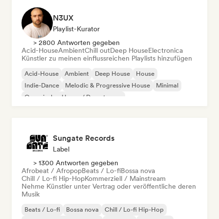
N3UX
Playlist-Kurator
> 2800 Antworten gegeben
Acid-House
Ambient
Chill out
Deep House
Electronica
Künstler zu meinen einflussreichen Playlists hinzufügen
Acid-House
Ambient
Deep House
House
Indie-Dance
Melodic & Progressive House
Minimal
Organischer House / Downtempo
Sungate Records
Label
> 1300 Antworten gegeben
Afrobeat / Afropop
Beats / Lo-fi
Bossa nova
Chill / Lo-fi Hip-Hop
Kommerziell / Mainstream
Nehme Künstler unter Vertrag oder veröffentliche deren
Musik
Beats / Lo-fi
Bossa nova
Chill / Lo-fi Hip-Hop