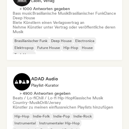
Label, Verlag
> 1000 Antworten gegeben
Bass music
Brasilianische Musik
Brasilianischer Funk
Dance
Deep House
Biete Künstlern einen Verlagsvertrag an
Nehme Künstler unter Vertrag oder veröffentliche deren
Musik
Brasilianischer Funk
Deep House
Electronica
Elektropop
Future House
Hip-Hop
House
Tech House
ADAD Audio
Playlist-Kurator
> 4900 Antworten gegeben
Beats / Lo-fi
Chill / Lo-fi Hip-Hop
Klassische Musik
Country-Musik
Drill/Jersey
Künstler zu meinen einflussreichen Playlists hinzufügen
Hip-Hop
Indie-Folk
Indie-Pop
Indie-Rock
Instrumental
Instrumentaler Hip-Hop