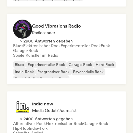
Internationaler Rap
Rap auf Englisch
Good Vibrations Radio
Radiosender
> 2900 Antworten gegeben
Blues
Elektronischer Rock
Experimenteller Rock
Funk
Garage-Rock
Spiele Künstler im Radio
Blues
Experimenteller Rock
Garage-Rock
Hard Rock
Indie-Rock
Progressiver Rock
Psychedelic Rock
Rock & Roll / Klassischer Rock
indie now
Media Outlet/Journalist
> 2400 Antworten gegeben
Alternativer Rock
Elektronischer Rock
Garage-Rock
Hip-Hop
Indie-Folk