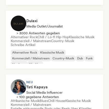
Hip-Hop
Pop-Soul
Dulaxi
Media Outlet/Journalist
> 3000 Antworten gegeben
Alternativer Rock
Chill / Lo-fi Hip-Hop
Klassische Musik
Kommerziell / Mainstream
Country-Musik
Schreibe Artikel
Alternativer Rock
Klassische Musik
Kommerziell / Mainstream
Country-Musik
Dub
Funk
Hardcore
Hip-Hop
NEU
Tati Kapaya
Social Media Influencer
< 100 gegebene Antworten
Afrikanische Musik
Blues
Chill House
Klassische Musik
Kommerziell / Mainstream
Erstelle wirkungsvolle Posts oder Reels über Künstler