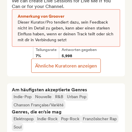
We can create Live Sessions for Live Me If You 
Can or for your Channel.
Anmerkung von Groover
Dieser Kurator/Pro tendiert dazu, sein Feedback
nicht im Detail zu geben, kann aber einen starken
Einfluss haben, wenn er deinen Track teilt oder sich
mit dir in Verbindung setzt
Teilungsrate
Antworten gegeben
7%
5,998
Ähnliche Kuratoren anzeigen
Am häufigsten akzeptierte Genres
Indie-Pop
Nouvelle
R&B
Urban Pop
Chanson Française/Variété
Genres, die er/sie mag
Elektropop
Indie-Rock
Pop-Rock
Französischer Rap
Soul