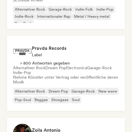
Schreibe Artikel
Alternativer Rock
Garage-Rock
Indie-Folk
Indie-Pop
Indie-Rock
Internationaler Rap
Metal / Heavy metal
Pop-Rock
Pravda Records
Label
> 800 Antworten gegeben
Alternativer Rock
Dream Pop
Electronica
Garage-Rock
Indie-Pop
Nehme Künstler unter Vertrag oder veröffentliche deren
Musik
Alternativer Rock
Dream Pop
Garage-Rock
New wave
Pop-Soul
Reggae
Shoegaze
Soul
Zoila Antonio