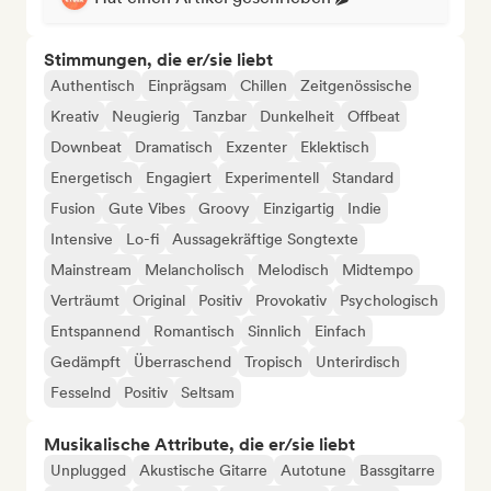
Stimmungen, die er/sie liebt
Authentisch
Einprägsam
Chillen
Zeitgenössische
Kreativ
Neugierig
Tanzbar
Dunkelheit
Offbeat
Downbeat
Dramatisch
Exzenter
Eklektisch
Energetisch
Engagiert
Experimentell
Standard
Fusion
Gute Vibes
Groovy
Einzigartig
Indie
Intensive
Lo-fi
Aussagekräftige Songtexte
Mainstream
Melancholisch
Melodisch
Midtempo
Verträumt
Original
Positiv
Provokativ
Psychologisch
Entspannend
Romantisch
Sinnlich
Einfach
Gedämpft
Überraschend
Tropisch
Unterirdisch
Fesselnd
Positiv
Seltsam
Musikalische Attribute, die er/sie liebt
Unplugged
Akustische Gitarre
Autotune
Bassgitarre