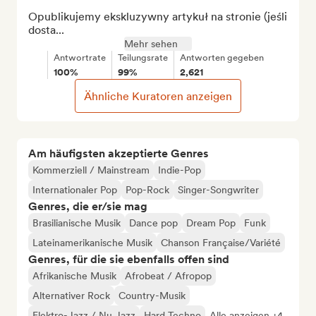
Opublikujemy ekskluzywny artykuł na stronie (jeśli 
dosta...
Mehr sehen
Antwortrate
Teilungsrate
Antworten gegeben
100%
99%
2,621
Ähnliche Kuratoren anzeigen
Am häufigsten akzeptierte Genres
Kommerziell / Mainstream
Indie-Pop
Internationaler Pop
Pop-Rock
Singer-Songwriter
Genres, die er/sie mag
Brasilianische Musik
Dance pop
Dream Pop
Funk
Lateinamerikanische Musik
Chanson Française/Variété
Genres, für die sie ebenfalls offen sind
Afrikanische Musik
Afrobeat / Afropop
Alternativer Rock
Country-Musik
Elektro-Jazz / Nu Jazz
Hard Techno
Alle anzeigen +4