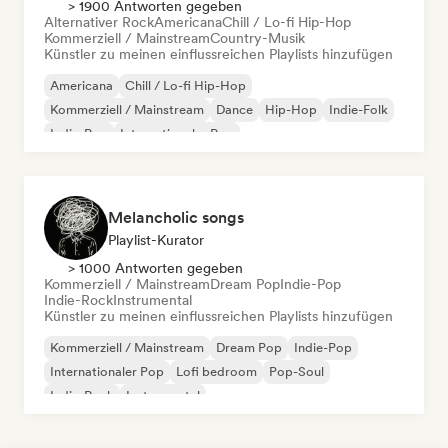
> 1900 Antworten gegeben
Alternativer Rock
Americana
Chill / Lo-fi Hip-Hop
Kommerziell / Mainstream
Country-Musik
Künstler zu meinen einflussreichen Playlists hinzufügen
Americana
Chill / Lo-fi Hip-Hop
Kommerziell / Mainstream
Dance
Hip-Hop
Indie-Folk
Indie-Pop
Internationaler Pop
Melancholic songs
Playlist-Kurator
> 1000 Antworten gegeben
Kommerziell / Mainstream
Dream Pop
Indie-Pop
Indie-Rock
Instrumental
Künstler zu meinen einflussreichen Playlists hinzufügen
Kommerziell / Mainstream
Dream Pop
Indie-Pop
Internationaler Pop
Lofi bedroom
Pop-Soul
Indie-Rock
Instrumental