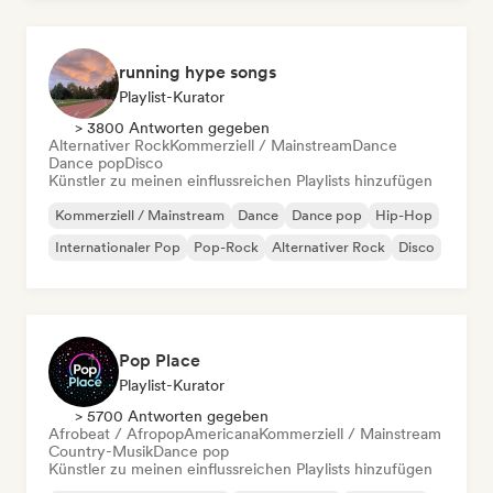
running hype songs
Playlist-Kurator
> 3800 Antworten gegeben
Alternativer Rock
Kommerziell / Mainstream
Dance
Dance pop
Disco
Künstler zu meinen einflussreichen Playlists hinzufügen
Kommerziell / Mainstream
Dance
Dance pop
Hip-Hop
Internationaler Pop
Pop-Rock
Alternativer Rock
Disco
Pop Place
Playlist-Kurator
> 5700 Antworten gegeben
Afrobeat / Afropop
Americana
Kommerziell / Mainstream
Country-Musik
Dance pop
Künstler zu meinen einflussreichen Playlists hinzufügen