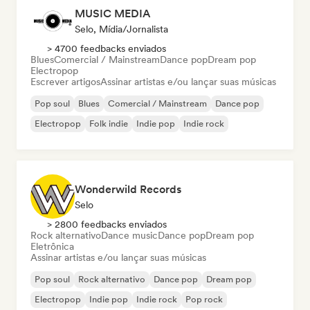
MUSIC MEDIA
Selo, Mídia/Jornalista
> 4700 feedbacks enviados
Blues
Comercial / Mainstream
Dance pop
Dream pop
Electropop
Escrever artigos
Assinar artistas e/ou lançar suas músicas
Pop soul
Blues
Comercial / Mainstream
Dance pop
Electropop
Folk indie
Indie pop
Indie rock
Wonderwild Records
Selo
> 2800 feedbacks enviados
Rock alternativo
Dance music
Dance pop
Dream pop
Eletrônica
Assinar artistas e/ou lançar suas músicas
Pop soul
Rock alternativo
Dance pop
Dream pop
Electropop
Indie pop
Indie rock
Pop rock