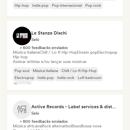
Hip-hop
Indie pop
Pop internacional
Pop rock
Le Stanze Dischi
Selo
> 600 feedbacks enviados
Música italiana
Chill / Lo-fi Hip-Hop
Dream pop
Electropop
Hip-hop
Assinar artistas e/ou lançar suas músicas
Pop soul
Música italiana
Chill / Lo-fi Hip-Hop
Electropop
Indie pop
Indie rock
Lofi bedroom
Pop rock
Active Records - Label services & distribution
Selo
> 800 feedbacks enviados
Música africana
Rock alternativo
Blues
Bossa nova