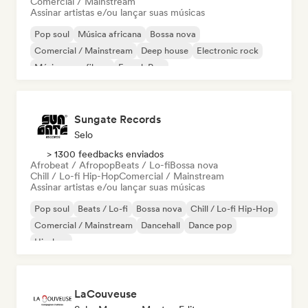
Comercial / Mainstream
Assinar artistas e/ou lançar suas músicas
Pop soul
Música africana
Bossa nova
Comercial / Mainstream
Deep house
Electronic rock
Música para filmes
French Pop
Sungate Records
Selo
> 1300 feedbacks enviados
Afrobeat / Afropop
Beats / Lo-fi
Bossa nova
Chill / Lo-fi Hip-Hop
Comercial / Mainstream
Assinar artistas e/ou lançar suas músicas
Pop soul
Beats / Lo-fi
Bossa nova
Chill / Lo-fi Hip-Hop
Comercial / Mainstream
Dancehall
Dance pop
Hip-hop
LaCouveuse