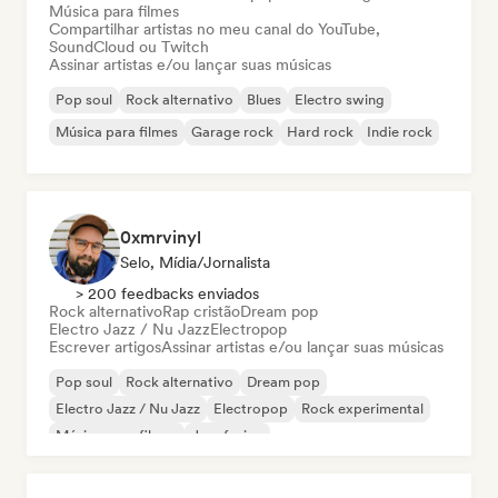
Música para filmes
Compartilhar artistas no meu canal do YouTube,
SoundCloud ou Twitch
Assinar artistas e/ou lançar suas músicas
Pop soul
Rock alternativo
Blues
Electro swing
Música para filmes
Garage rock
Hard rock
Indie rock
0xmrvinyl
Selo, Mídia/Jornalista
> 200 feedbacks enviados
Rock alternativo
Rap cristão
Dream pop
Electro Jazz / Nu Jazz
Electropop
Escrever artigos
Assinar artistas e/ou lançar suas músicas
Pop soul
Rock alternativo
Dream pop
Electro Jazz / Nu Jazz
Electropop
Rock experimental
Música para filmes
Jazz fusion