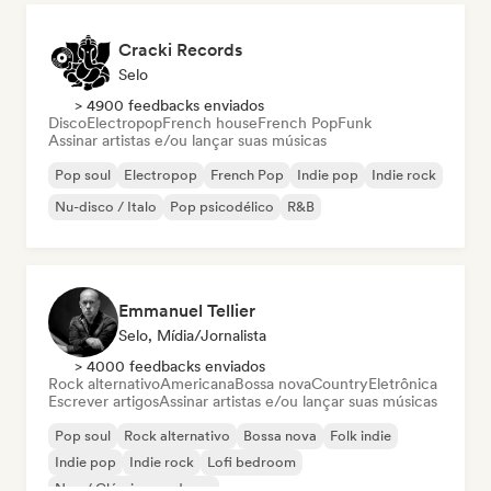
Cracki Records
Selo
> 4900 feedbacks enviados
Disco
Electropop
French house
French Pop
Funk
Assinar artistas e/ou lançar suas músicas
Pop soul
Electropop
French Pop
Indie pop
Indie rock
Nu-disco / Italo
Pop psicodélico
R&B
Emmanuel Tellier
Selo, Mídia/Jornalista
> 4000 feedbacks enviados
Rock alternativo
Americana
Bossa nova
Country
Eletrônica
Escrever artigos
Assinar artistas e/ou lançar suas músicas
Pop soul
Rock alternativo
Bossa nova
Folk indie
Indie pop
Indie rock
Lofi bedroom
Neo / Clássico moderno