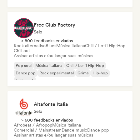
Free Club Factory
Selo
> 800 feedbacks enviados
Rock alternativo
Blues
Música italiana
Chill / Lo-fi Hip-Hop
Chill out
Assinar artistas e/ou lançar suas músicas
Pop soul
Música italiana
Chill / Lo-fi Hip-Hop
Dance pop
Rock experimental
Grime
Hip-hop
Indie rock
Altafonte Italia
Selo
> 600 feedbacks enviados
Afrobeat / Afropop
Música italiana
Comercial / Mainstream
Dance music
Dance pop
Assinar artistas e/ou lançar suas músicas