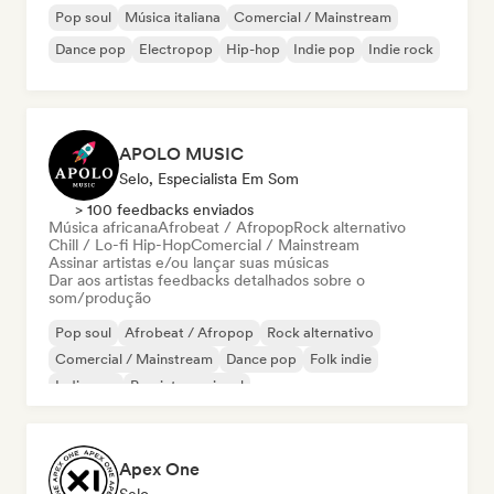
Pop soul
Música italiana
Comercial / Mainstream
Dance pop
Electropop
Hip-hop
Indie pop
Indie rock
APOLO MUSIC
Selo, Especialista Em Som
> 100 feedbacks enviados
Música africana
Afrobeat / Afropop
Rock alternativo
Chill / Lo-fi Hip-Hop
Comercial / Mainstream
Assinar artistas e/ou lançar suas músicas
Dar aos artistas feedbacks detalhados sobre o
som/produção
Pop soul
Afrobeat / Afropop
Rock alternativo
Comercial / Mainstream
Dance pop
Folk indie
Indie pop
Pop internacional
Apex One