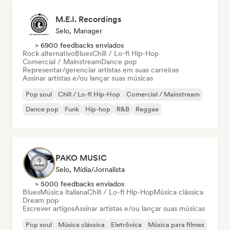
M.E.I. Recordings
Selo, Manager
> 6900 feedbacks enviados
Rock alternativo
Blues
Chill / Lo-fi Hip-Hop
Comercial / Mainstream
Dance pop
Representar/gerenciar artistas em suas carreiras
Assinar artistas e/ou lançar suas músicas
Pop soul
Chill / Lo-fi Hip-Hop
Comercial / Mainstream
Dance pop
Funk
Hip-hop
R&B
Reggae
PAKO MUSIC
Selo, Mídia/Jornalista
> 5000 feedbacks enviados
Blues
Música italiana
Chill / Lo-fi Hip-Hop
Música clássica
Dream pop
Escrever artigos
Assinar artistas e/ou lançar suas músicas
Pop soul
Música clássica
Eletrônica
Música para filmes