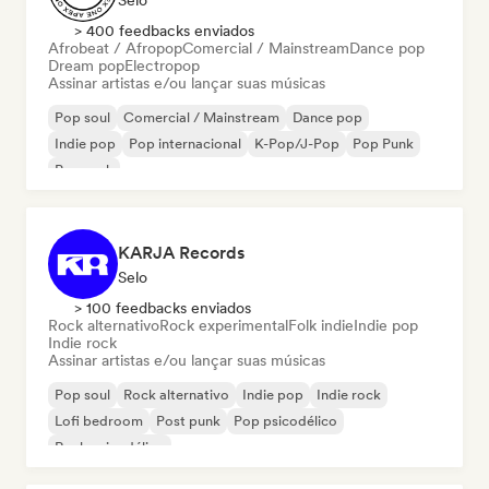
Selo
> 400 feedbacks enviados
Afrobeat / Afropop
Comercial / Mainstream
Dance pop
Dream pop
Electropop
Assinar artistas e/ou lançar suas músicas
Pop soul
Comercial / Mainstream
Dance pop
Indie pop
Pop internacional
K-Pop/J-Pop
Pop Punk
Pop rock
KARJA Records
Selo
> 100 feedbacks enviados
Rock alternativo
Rock experimental
Folk indie
Indie pop
Indie rock
Assinar artistas e/ou lançar suas músicas
Pop soul
Rock alternativo
Indie pop
Indie rock
Lofi bedroom
Post punk
Pop psicodélico
Rock psicodélico