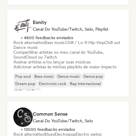
Eonity
Canal Do YouTube/Twitch, Selo, Playlist
> 4600 feedbacks enviados
Rock alternativo
Bass music
Chill / Lo-fi Hip-Hop
Chill out
Dance music
Compartilhar artistas no meu canal do YouTube,
SoundCloud ou Twitch
Assinar artistas e/ou lançar suas músicas
Adicionar artistas às minhas playlists de maior impacto
Pop soul
Bass music
Dance music
Dance pop
Dream pop
Electronic rock
Rap internacional
K-Pop/J-Pop
Common Sense
Canal Do YouTube/Twitch, Selo
> 13000 feedbacks enviados
Rock alternativo
Blues
Electropop
Electro swing