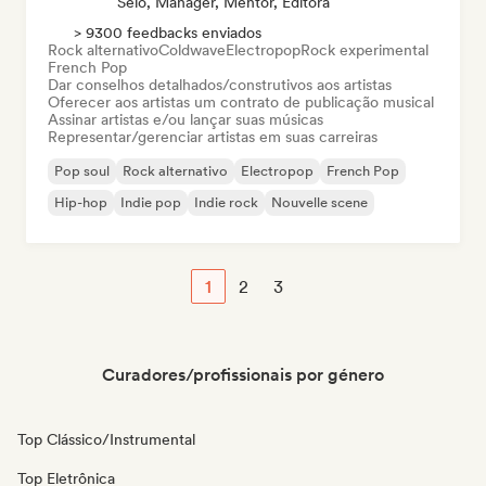
Selo, Manager, Mentor, Editora
> 9300 feedbacks enviados
Rock alternativo
Coldwave
Electropop
Rock experimental
French Pop
Dar conselhos detalhados/construtivos aos artistas
Oferecer aos artistas um contrato de publicação musical
Assinar artistas e/ou lançar suas músicas
Representar/gerenciar artistas em suas carreiras
Pop soul
Rock alternativo
Electropop
French Pop
Hip-hop
Indie pop
Indie rock
Nouvelle scene
1
2
3
Curadores/profissionais por género
Top Clássico/Instrumental
Top Eletrônica