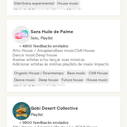
Eletrônica experimental
House music
Melodic & Progressive House
Minimal
Afro House / Amapiano
Sans Huile de Palme
Selo, Playlist
> 4800 feedbacks enviados
Afro House / Amapiano
Bass music
Chill House
Dance music
Deep house
Assinar artistas e/ou lançar suas músicas
Adicionar artistas às minhas playlists de maior impacto
Organic House / Downtempo
Bass music
Chill House
Dance music
Deep house
Future house
House music
Melodic & Progressive House
Gobi Desert Collective
Playlist
> 9800 feedbacks enviados