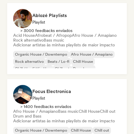
Ablozé Playlists
Playlist
> 3000 feedbacks enviados
Acid House
Afrobeat / Afropop
Afro House / Amapiano
Rock alternativo
Bass music
Adicionar artistas às minhas playlists de maior impacto
Organic House / Downtempo
Afro House / Amapiano
Rock alternativo
Beats / Lo-fi
Chill House
Chill / Lo-fi Hip-Hop
Chill out
Deep house
Focus Electronica
Playlist
> 1400 feedbacks enviados
Afro House / Amapiano
Bass music
Chill House
Chill out
Drum and Bass
Adicionar artistas às minhas playlists de maior impacto
Organic House / Downtempo
Chill House
Chill out