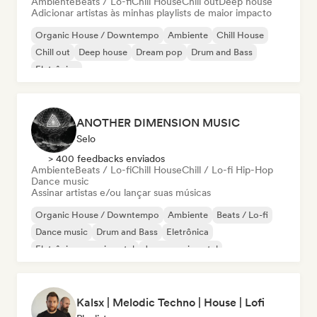
Ambiente
Beats / Lo-fi
Chill House
Chill out
Deep house
Adicionar artistas às minhas playlists de maior impacto
Organic House / Downtempo
Ambiente
Chill House
Chill out
Deep house
Dream pop
Drum and Bass
Eletrônica
ANOTHER DIMENSION MUSIC
Selo
> 400 feedbacks enviados
Ambiente
Beats / Lo-fi
Chill House
Chill / Lo-fi Hip-Hop
Dance music
Assinar artistas e/ou lançar suas músicas
Organic House / Downtempo
Ambiente
Beats / Lo-fi
Dance music
Drum and Bass
Eletrônica
Eletrônica experimental
Jazz experimental
Kalsx | Melodic Techno | House | Lofi