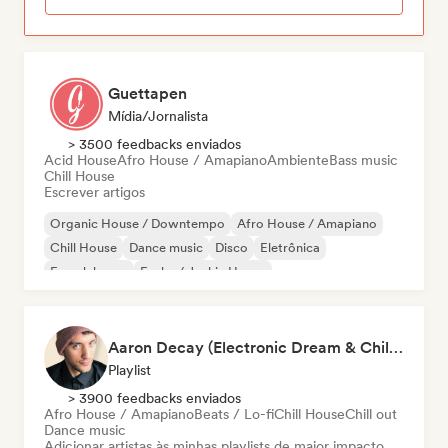
Guettapen
Mídia/Jornalista
> 3500 feedbacks enviados
Acid House
Afro House / Amapiano
Ambiente
Bass music
Chill House
Escrever artigos
Organic House / Downtempo
Afro House / Amapiano
Chill House
Dance music
Disco
Eletrônica
French house
Funky / Jackin House
Aaron Decay (Electronic Dream & Chill Electronic Dream playlists)
Playlist
> 3900 feedbacks enviados
Afro House / Amapiano
Beats / Lo-fi
Chill House
Chill out
Dance music
Adicionar artistas às minhas playlists de maior impacto