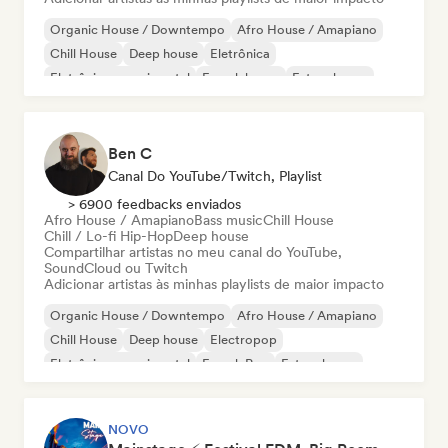
Organic House / Downtempo
Afro House / Amapiano
Chill House
Deep house
Eletrônica
Eletrônica experimental
French house
Future house
Ben C
Canal Do YouTube/Twitch, Playlist
> 6900 feedbacks enviados
Afro House / Amapiano
Bass music
Chill House
Chill / Lo-fi Hip-Hop
Deep house
Compartilhar artistas no meu canal do YouTube,
SoundCloud ou Twitch
Adicionar artistas às minhas playlists de maior impacto
Organic House / Downtempo
Afro House / Amapiano
Chill House
Deep house
Electropop
Eletrônica experimental
French Pop
Future house
NOVO