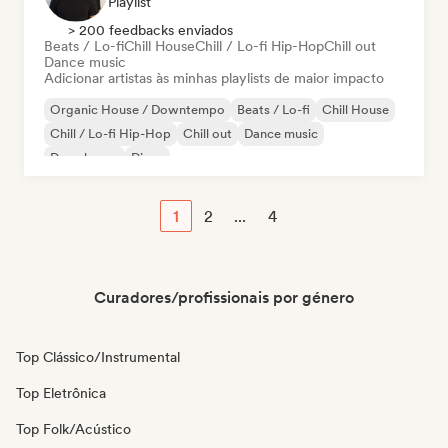
Playlist
> 200 feedbacks enviados
Beats / Lo-fi
Chill House
Chill / Lo-fi Hip-Hop
Chill out
Dance music
Adicionar artistas às minhas playlists de maior impacto
Organic House / Downtempo
Beats / Lo-fi
Chill House
Chill / Lo-fi Hip-Hop
Chill out
Dance music
Deep house
Disco
1
2
...
4
Curadores/profissionais por género
Top Clássico/Instrumental
Top Eletrônica
Top Folk/Acústico