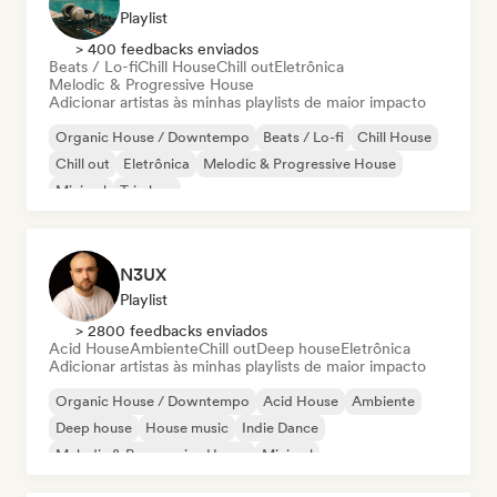
Playlist
> 400 feedbacks enviados
Beats / Lo-fi
Chill House
Chill out
Eletrônica
Melodic & Progressive House
Adicionar artistas às minhas playlists de maior impacto
Organic House / Downtempo
Beats / Lo-fi
Chill House
Chill out
Eletrônica
Melodic & Progressive House
Minimal
Trip hop
N3UX
Playlist
> 2800 feedbacks enviados
Acid House
Ambiente
Chill out
Deep house
Eletrônica
Adicionar artistas às minhas playlists de maior impacto
Organic House / Downtempo
Acid House
Ambiente
Deep house
House music
Indie Dance
Melodic & Progressive House
Minimal