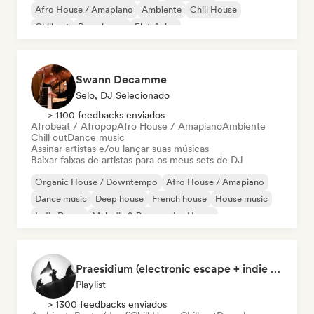
Afro House / Amapiano
Ambiente
Chill House
Chill out
Deep house
Eletrônica
Swann Decamme
Selo, DJ Selecionado
> 1100 feedbacks enviados
Afrobeat / Afropop
Afro House / Amapiano
Ambiente
Chill out
Dance music
Assinar artistas e/ou lançar suas músicas
Baixar faixas de artistas para os meus sets de DJ
Organic House / Downtempo
Afro House / Amapiano
Dance music
Deep house
French house
House music
Indie Dance
Melodic & Progressive House
Praesidium (electronic escape + indie electronic + sad songs for doomers)
Playlist
> 1300 feedbacks enviados