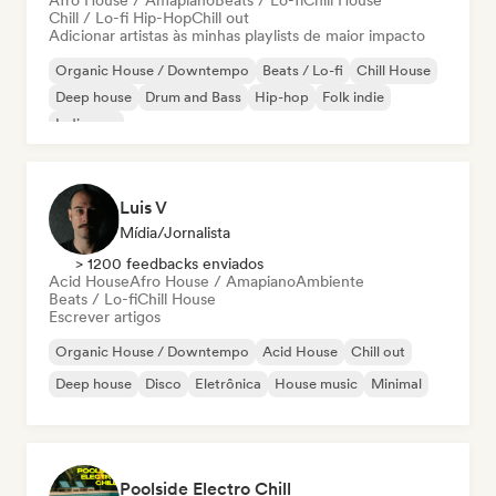
Afro House / Amapiano
Beats / Lo-fi
Chill House
Chill / Lo-fi Hip-Hop
Chill out
Adicionar artistas às minhas playlists de maior impacto
Organic House / Downtempo
Beats / Lo-fi
Chill House
Deep house
Drum and Bass
Hip-hop
Folk indie
Indie pop
Luis V
Mídia/Jornalista
> 1200 feedbacks enviados
Acid House
Afro House / Amapiano
Ambiente
Beats / Lo-fi
Chill House
Escrever artigos
Organic House / Downtempo
Acid House
Chill out
Deep house
Disco
Eletrônica
House music
Minimal
Poolside Electro Chill