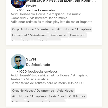
Mainstage ⚡ Festival EDM, Big Room & House Anthems
Playlist
> 100 feedbacks enviados
Acid House
Afro House / Amapiano
Bass music
Comercial / Mainstream
Dance music
Adicionar artistas às minhas playlists de maior impacto
Organic House / Downtempo
Afro House / Amapiano
Comercial / Mainstream
Dance music
Dance pop
Disco
Eletrônica
Electro swing
SLVN
DJ Selecionado
> 1000 feedbacks enviados
Acid House
Música africana
Afro House / Amapiano
Ambiente
Música asiática
Baixar faixas de artistas para os meus sets de DJ
Organic House / Downtempo
Acid House
Afro House / Amapiano
Beats / Lo-fi
Chill House
Chill out
Dance music
Deep house