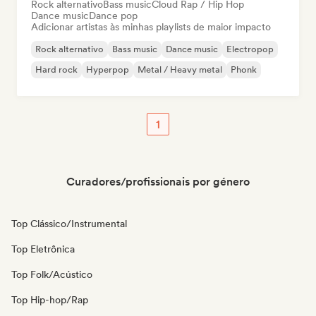
Rock alternativo
Bass music
Cloud Rap / Hip Hop
Dance music
Dance pop
Adicionar artistas às minhas playlists de maior impacto
Rock alternativo
Bass music
Dance music
Electropop
Hard rock
Hyperpop
Metal / Heavy metal
Phonk
1
Curadores/profissionais por género
Top Clássico/Instrumental
Top Eletrônica
Top Folk/Acústico
Top Hip-hop/Rap