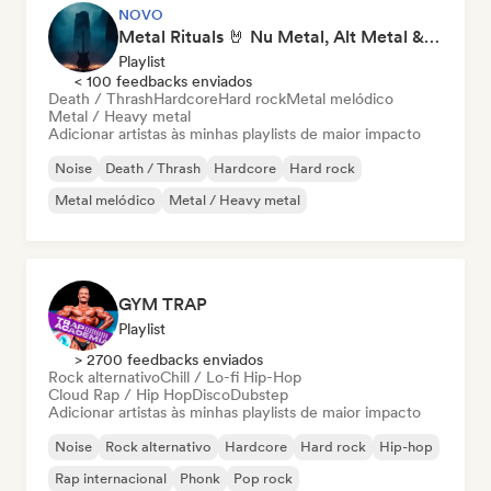
NOVO
Metal Rituals 🤘 Nu Metal, Alt Metal & Progressive Metal
Playlist
< 100 feedbacks enviados
Death / Thrash
Hardcore
Hard rock
Metal melódico
Metal / Heavy metal
Adicionar artistas às minhas playlists de maior impacto
Noise
Death / Thrash
Hardcore
Hard rock
Metal melódico
Metal / Heavy metal
GYM TRAP
Playlist
> 2700 feedbacks enviados
Rock alternativo
Chill / Lo-fi Hip-Hop
Cloud Rap / Hip Hop
Disco
Dubstep
Adicionar artistas às minhas playlists de maior impacto
Noise
Rock alternativo
Hardcore
Hard rock
Hip-hop
Rap internacional
Phonk
Pop rock