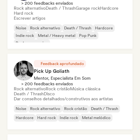
> 200 feedbacks enviados
Rock alternativo
Death / Thrash
Garage rock
Hardcore
Hard rock
Escrever artigos
Noise
Rock alternativo
Death / Thrash
Hardcore
Indie rock
Metal / Heavy metal
Pop Punk
Rock progressivo
Feedback aprofundado
Pick Up Goliath
Mentor, Especialista Em Som
> 200 feedbacks enviados
Rock alternativo
Rock cristão
Música clássica
Death / Thrash
Disco
Dar conselhos detalhados/construtivos aos artistas
Noise
Rock alternativo
Rock cristão
Death / Thrash
Hardcore
Hard rock
Indie rock
Metal melódico