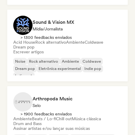
Sound & Vision MX
Mídia/Jornalista
> 1300 feedbacks enviados
Acid House
Rock alternativo
Ambiente
Coldwave
Dream pop
Escrever artigos
Noise
Rock alternativo
Ambiente
Coldwave
Dream pop
Eletrônica experimental
Indie pop
Indie rock
Arthropoda Music
Selo
> 1900 feedbacks enviados
Ambiente
Beats / Lo-fi
Chill out
Música clássica
Drum and Bass
Assinar artistas e/ou lançar suas músicas