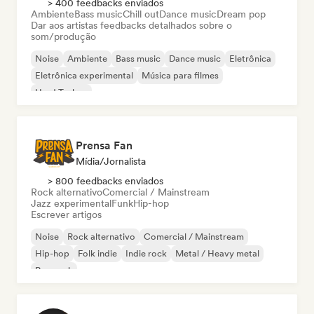
> 400 feedbacks enviados
Ambiente
Bass music
Chill out
Dance music
Dream pop
Dar aos artistas feedbacks detalhados sobre o
som/produção
Noise
Ambiente
Bass music
Dance music
Eletrônica
Eletrônica experimental
Música para filmes
Hard Techno
Prensa Fan
Mídia/Jornalista
> 800 feedbacks enviados
Rock alternativo
Comercial / Mainstream
Jazz experimental
Funk
Hip-hop
Escrever artigos
Noise
Rock alternativo
Comercial / Mainstream
Hip-hop
Folk indie
Indie rock
Metal / Heavy metal
Pop rock