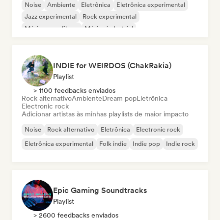
Noise
Ambiente
Eletrônica
Eletrônica experimental
Jazz experimental
Rock experimental
Música para filmes
Música industrial
INDIE for WEIRDOS (ChakRakia)
Playlist
> 1100 feedbacks enviados
Rock alternativo
Ambiente
Dream pop
Eletrônica
Electronic rock
Adicionar artistas às minhas playlists de maior impacto
Noise
Rock alternativo
Eletrônica
Electronic rock
Eletrônica experimental
Folk indie
Indie pop
Indie rock
Epic Gaming Soundtracks
Playlist
> 2600 feedbacks enviados