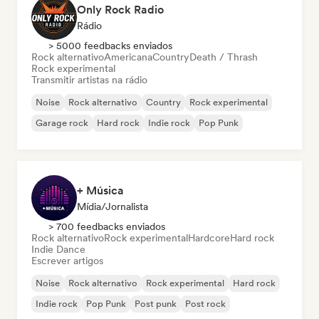
Only Rock Radio
Rádio
> 5000 feedbacks enviados
Rock alternativo
Americana
Country
Death / Thrash
Rock experimental
Transmitir artistas na rádio
Noise
Rock alternativo
Country
Rock experimental
Garage rock
Hard rock
Indie rock
Pop Punk
+ Música
Mídia/Jornalista
> 700 feedbacks enviados
Rock alternativo
Rock experimental
Hardcore
Hard rock
Indie Dance
Escrever artigos
Noise
Rock alternativo
Rock experimental
Hard rock
Indie rock
Pop Punk
Post punk
Post rock