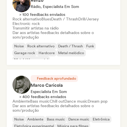
Renzo
Rádio, Especialista Em Som
> 100 feedbacks enviados
Rock alternativo
Blues
Death / Thrash
Drill/Jersey
Electronic rock
Transmitir artistas na rádio
Dar aos artistas feedbacks detalhados sobre o
som/produção
Noise
Rock alternativo
Death / Thrash
Funk
Garage rock
Hardcore
Metal melódico
Metal / Heavy metal
Feedback aprofundado
Marco Caricola
Especialista Em Som
> 400 feedbacks enviados
Ambiente
Bass music
Chill out
Dance music
Dream pop
Dar aos artistas feedbacks detalhados sobre o
som/produção
Noise
Ambiente
Bass music
Dance music
Eletrônica
Eletrônica experimental
Música para filmes