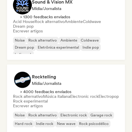
Sound & Vision MX
Mídia/Jornalista
> 1300 feedbacks enviados
Acid House
Rock alternativo
Ambiente
Coldwave
Dream pop
Escrever artigos
Noise
Rock alternativo
Ambiente
Coldwave
Dream pop
Eletrônica experimental
Indie pop
Indie rock
Rocktelling
Mídia/Jornalista
> 4000 feedbacks enviados
Rock alternativo
Música italiana
Electronic rock
Electropop
Rock experimental
Escrever artigos
Noise
Rock alternativo
Electronic rock
Garage rock
Hard rock
Indie rock
New wave
Rock psicodélico