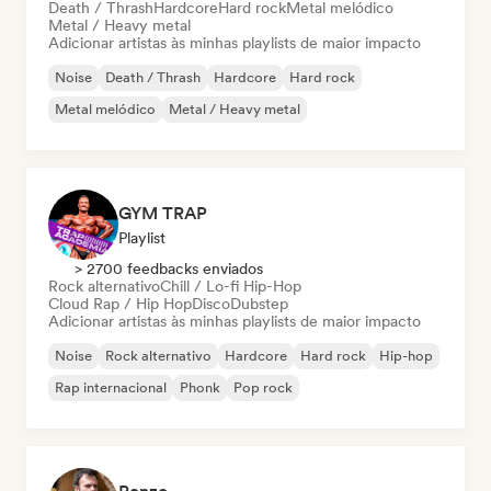
Death / Thrash
Hardcore
Hard rock
Metal melódico
Metal / Heavy metal
Adicionar artistas às minhas playlists de maior impacto
Noise
Death / Thrash
Hardcore
Hard rock
Metal melódico
Metal / Heavy metal
GYM TRAP
Playlist
> 2700 feedbacks enviados
Rock alternativo
Chill / Lo-fi Hip-Hop
Cloud Rap / Hip Hop
Disco
Dubstep
Adicionar artistas às minhas playlists de maior impacto
Noise
Rock alternativo
Hardcore
Hard rock
Hip-hop
Rap internacional
Phonk
Pop rock