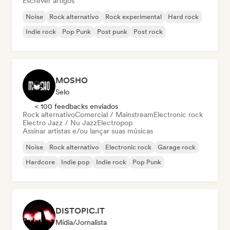
Escrever artigos
Noise
Rock alternativo
Rock experimental
Hard rock
Indie rock
Pop Punk
Post punk
Post rock
MOSHO
Selo
< 100 feedbacks enviados
Rock alternativo
Comercial / Mainstream
Electronic rock
Electro Jazz / Nu Jazz
Electropop
Assinar artistas e/ou lançar suas músicas
Noise
Rock alternativo
Electronic rock
Garage rock
Hardcore
Indie pop
Indie rock
Pop Punk
DISTOPIC.IT
Mídia/Jornalista