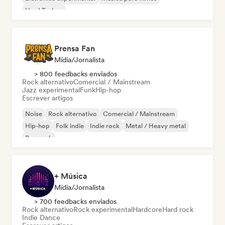
Hard Techno
Prensa Fan
Mídia/Jornalista
> 800 feedbacks enviados
Rock alternativo
Comercial / Mainstream
Jazz experimental
Funk
Hip-hop
Escrever artigos
Noise
Rock alternativo
Comercial / Mainstream
Hip-hop
Folk indie
Indie rock
Metal / Heavy metal
Pop rock
+ Música
Mídia/Jornalista
> 700 feedbacks enviados
Rock alternativo
Rock experimental
Hardcore
Hard rock
Indie Dance