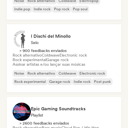
Noise
Rock alternativo
Coldwave
Electropop
Indie pop
Indie rock
Pop rock
Pop soul
I Dischi del Minollo
Selo
> 900 feedbacks enviados
Rock alternativo
Coldwave
Electronic rock
Rock experimental
Garage rock
Assinar artistas e/ou lançar suas músicas
Noise
Rock alternativo
Coldwave
Electronic rock
Rock experimental
Garage rock
Indie rock
Post punk
Epic Gaming Soundtracks
Playlist
> 2600 feedbacks enviados
Rock alternativo
Bass music
Cloud Rap / Hip Hop