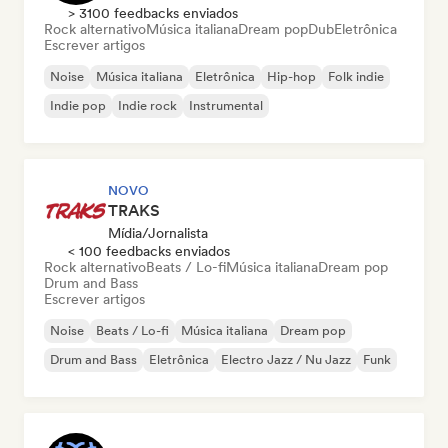
> 3100 feedbacks enviados
Rock alternativo
Música italiana
Dream pop
Dub
Eletrônica
Escrever artigos
Noise
Música italiana
Eletrônica
Hip-hop
Folk indie
Indie pop
Indie rock
Instrumental
NOVO
TRAKS
Mídia/Jornalista
< 100 feedbacks enviados
Rock alternativo
Beats / Lo-fi
Música italiana
Dream pop
Drum and Bass
Escrever artigos
Noise
Beats / Lo-fi
Música italiana
Dream pop
Drum and Bass
Eletrônica
Electro Jazz / Nu Jazz
Funk