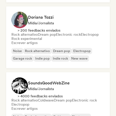
Doriana Tozzi
Mídia/Jornalista
> 200 feedbacks enviados
Rock alternativo
Dream pop
Electronic rock
Electropop
Rock experimental
Escrever artigos
Noise
Rock alternativo
Dream pop
Electropop
Garage rock
Indie pop
Indie rock
New wave
SoundsGoodWebZine
Mídia/Jornalista
> 4000 feedbacks enviados
Rock alternativo
Coldwave
Dream pop
Electronic rock
Electropop
Escrever artigos