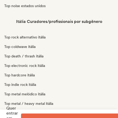
Top noise estados unidos
Itália Curadores/profissionais por subgênero
Top rock alternativo itália
Top coldwave itália
Top death / thrash itália
Top electronic rock itália
Top hardcore itália
Top indie rock itália
Top metal melódico itália
Top metal / heavy metal itália
Quer
entrar
Top post punk itália