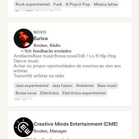
Rock experimental
Funk
K-Pop/J-Pop
Música latina
Neo / Clássico moderno
NOVO
Eurico
Booker, Rádio
< 100 feedbacks enviados
Ambiente
Bass music
Bossa nova
Chill / Lo-fi Hip-Hop
Dance music
Achar ou propor oportunidades de eventos ao vivo aos
artistas
Transmitir artistas na rádio
Jazz experimental
Jazz fusion
Ambiente
Bass music
Bossa nova
Eletrônica
Eletrônica experimental
Hip-hop
Creative Minds Entertainment (CME)
Booker, Manager