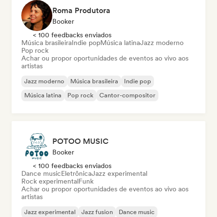
Roma Produtora
Booker
< 100 feedbacks enviados
Música brasileira
Indie pop
Música latina
Jazz moderno
Pop rock
Achar ou propor oportunidades de eventos ao vivo aos
artistas
Jazz moderno
Música brasileira
Indie pop
Música latina
Pop rock
Cantor-compositor
POTOO MUSIC
Booker
< 100 feedbacks enviados
Dance music
Eletrônica
Jazz experimental
Rock experimental
Funk
Achar ou propor oportunidades de eventos ao vivo aos
artistas
Jazz experimental
Jazz fusion
Dance music