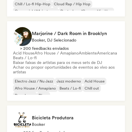
Chill / Lo-fi Hip-Hop
Cloud Rap / Hip Hop
Comercial / Mainstream
Deutschrap/German Hip-Hop
Eletrônica
Hip-hop
Marjorine / Dark Room in Brooklyn
Booker, DJ Selecionado
> 200 feedbacks enviados
Acid House
Afro House / Amapiano
Ambiente
Americana
Beats / Lo-fi
Baixar faixas de artistas para os meus sets de DJ
Achar ou propor oportunidades de eventos ao vivo aos
artistas
Electro Jazz / Nu Jazz
Jazz moderno
Acid House
Afro House / Amapiano
Beats / Lo-fi
Chill out
Deep house
Disco
Bicicleta Produtora
Booker