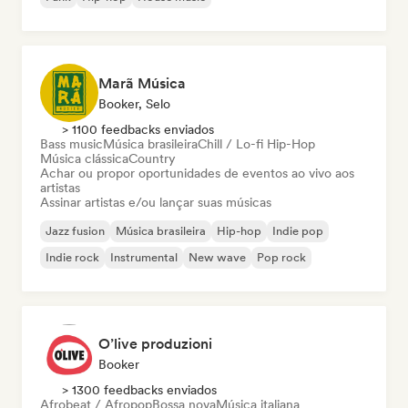
Marã Música
Booker, Selo
> 1100 feedbacks enviados
Bass music
Música brasileira
Chill / Lo-fi Hip-Hop
Música clássica
Country
Achar ou propor oportunidades de eventos ao vivo aos
artistas
Assinar artistas e/ou lançar suas músicas
Jazz fusion
Música brasileira
Hip-hop
Indie pop
Indie rock
Instrumental
New wave
Pop rock
O’live produzioni
Booker
> 1300 feedbacks enviados
Afrobeat / Afropop
Bossa nova
Música italiana