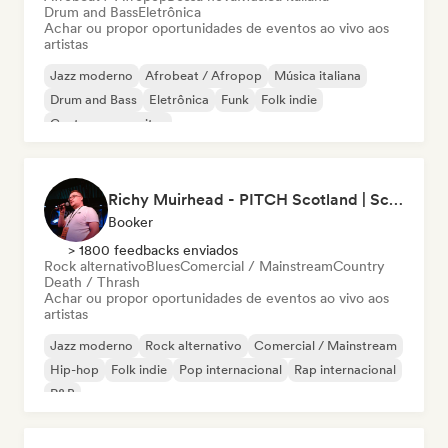
Drum and Bass
Eletrônica
Achar ou propor oportunidades de eventos ao vivo aos
artistas
Jazz moderno
Afrobeat / Afropop
Música italiana
Drum and Bass
Eletrônica
Funk
Folk indie
Cantor-compositor
Richy Muirhead - PITCH Scotland | Scottish Alternative Music Awards (SAMA)
Booker
> 1800 feedbacks enviados
Rock alternativo
Blues
Comercial / Mainstream
Country
Death / Thrash
Achar ou propor oportunidades de eventos ao vivo aos
artistas
Jazz moderno
Rock alternativo
Comercial / Mainstream
Hip-hop
Folk indie
Pop internacional
Rap internacional
R&B