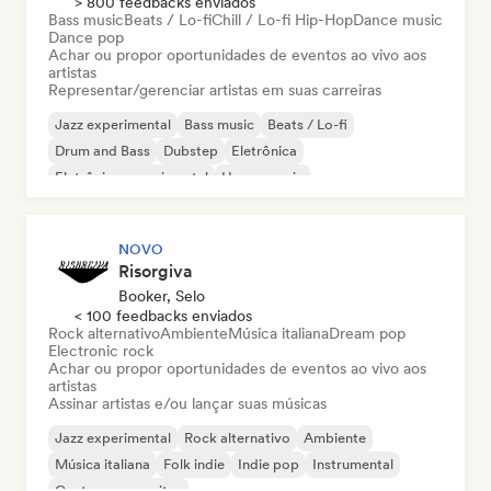
> 800 feedbacks enviados
Bass music
Beats / Lo-fi
Chill / Lo-fi Hip-Hop
Dance music
Dance pop
Achar ou propor oportunidades de eventos ao vivo aos
artistas
Representar/gerenciar artistas em suas carreiras
Jazz experimental
Bass music
Beats / Lo-fi
Drum and Bass
Dubstep
Eletrônica
Eletrônica experimental
House music
NOVO
Risorgiva
Booker, Selo
< 100 feedbacks enviados
Rock alternativo
Ambiente
Música italiana
Dream pop
Electronic rock
Achar ou propor oportunidades de eventos ao vivo aos
artistas
Assinar artistas e/ou lançar suas músicas
Jazz experimental
Rock alternativo
Ambiente
Música italiana
Folk indie
Indie pop
Instrumental
Cantor-compositor