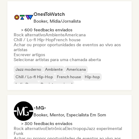
OnesToWatch
Booker, Mídia/Jornalista
> 600 feedbacks enviados
Rock alternativo
Ambiente
Americana
Chill / Lo-fi Hip-Hop
French house
Achar ou propor oportunidades de eventos ao vivo aos
artistas
Escrever artigos
Selecionar artistas para uma chamada aberta
Jazz moderno
Ambiente
Americana
Chill / Lo-fi Hip-Hop
French house
Hip-hop
Indie Dance
Rap internacional
-MG-
Booker, Mentor, Especialista Em Som
> 300 feedbacks enviados
Rock alternativo
Eletrônica
Electropop
Jazz experimental
Funk
Achar ou propor oportunidades de eventos ao vivo aos