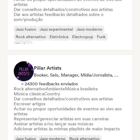
artistas
Dar conselhos detalhados/construtivos aos artistas
Dar aos artistas feedbacks detalhados sobre o
som/produção
Jazz fusion
Jazz experimental
Jazz moderno
Rock alternativo
Eletrônica
Electropop
Funk
Hip-hop
Pillar Artists
Booker, Selo, Manager, Mídia/Jornalista, Mentor, Playlist
> 24300 feedbacks enviados
Rock alternativo
Ambiente
Música brasileira
Música clássica
Country
Dar conselhos detalhados/construtivos aos artistas
Escrever artigos
Achar ou propor oportunidades de eventos ao vivo aos
artistas
Representar/gerenciar artistas em suas carreiras
Assinar artistas e/ou lançar suas músicas
Adicionar artistas às minhas playlists de maior impacto
Jazz fusion
Jazz moderno
Rock alternativo