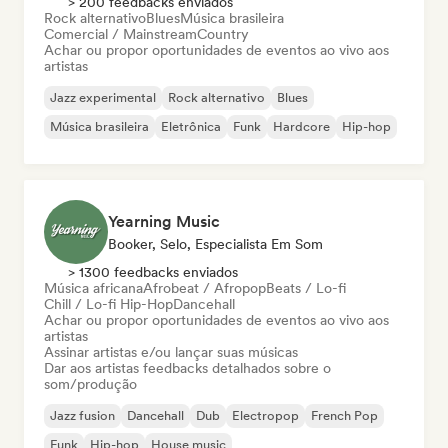
> 200 feedbacks enviados
Rock alternativo
Blues
Música brasileira
Comercial / Mainstream
Country
Achar ou propor oportunidades de eventos ao vivo aos
artistas
Jazz experimental
Rock alternativo
Blues
Música brasileira
Eletrônica
Funk
Hardcore
Hip-hop
Yearning Music
Booker, Selo, Especialista Em Som
> 1300 feedbacks enviados
Música africana
Afrobeat / Afropop
Beats / Lo-fi
Chill / Lo-fi Hip-Hop
Dancehall
Achar ou propor oportunidades de eventos ao vivo aos
artistas
Assinar artistas e/ou lançar suas músicas
Dar aos artistas feedbacks detalhados sobre o
som/produção
Jazz fusion
Dancehall
Dub
Electropop
French Pop
Funk
Hip-hop
House music