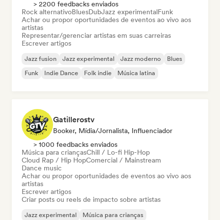
> 2200 feedbacks enviados
Rock alternativo
Blues
Dub
Jazz experimental
Funk
Achar ou propor oportunidades de eventos ao vivo aos
artistas
Representar/gerenciar artistas em suas carreiras
Escrever artigos
Jazz fusion
Jazz experimental
Jazz moderno
Blues
Funk
Indie Dance
Folk indie
Música latina
Gatillerostv
Booker, Mídia/Jornalista, Influenciador
> 1000 feedbacks enviados
Música para crianças
Chill / Lo-fi Hip-Hop
Cloud Rap / Hip Hop
Comercial / Mainstream
Dance music
Achar ou propor oportunidades de eventos ao vivo aos
artistas
Escrever artigos
Criar posts ou reels de impacto sobre artistas
Jazz experimental
Música para crianças