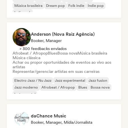
Música brasileira
Dream pop
Folk indie
Indie pop
Indie rock
Anderson (Nova Raiz Agência)
Booker, Manager
> 300 feedbacks enviados
Afrobeat / Afropop
Blues
Bossa nova
Música brasileira
Música clássica
Achar ou propor oportunidades de eventos ao vivo aos
artistas
Representar/gerenciar artistas em suas carreiras
Electro Jazz / Nu Jazz
Jazz experimental
Jazz fusion
Jazz moderno
Afrobeat / Afropop
Blues
Bossa nova
Instrumental
daChance Music
Booker, Manager, Mídia/Jornalista