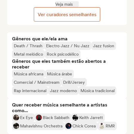
Veja mais
Ver curadores semelhantes
Gêneros que ele/ela ama
Death / Thrash
Electro Jazz / Nu Jazz
Jazz fusion
Metal melódico
Rock psicodélico
Gêneros que eles também estão abertos a
receber
Música africana
Música árabe
Comercial / Mainstream
Drill/Jersey
Rap internacional
Jazz moderno
Música tradicional
Quer receber música semelhante a artistas
como...
Ex Eye
Black Sabbath
Keith Jarrett
Mahavishnu Orchestra
Chick Corea
RMR