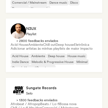
Comercial / Mainstream
Dance music
Disco
Dream pop
House music
N3UX
Playlist
> 2800 feedbacks enviados
Acid House
Ambiente
Chill out
Deep house
Eletrônica
Adicionar artistas às minhas playlists de maior impacto
Acid House
Ambiente
Deep house
House music
Indie Dance
Melodic & Progressive House
Minimal
Organic House / Downtempo
Sungate Records
Selo
> 1300 feedbacks enviados
Afrobeat / Afropop
Beats / Lo-fi
Bossa nova
Chill / Lo-fi Hip-Hop
Comercial / Mainstream