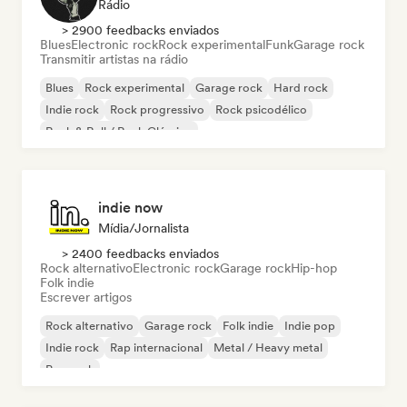
Rádio
> 2900 feedbacks enviados
Blues
Electronic rock
Rock experimental
Funk
Garage rock
Transmitir artistas na rádio
Blues
Rock experimental
Garage rock
Hard rock
Indie rock
Rock progressivo
Rock psicodélico
Rock & Roll / Rock Clássico
indie now
Mídia/Jornalista
> 2400 feedbacks enviados
Rock alternativo
Electronic rock
Garage rock
Hip-hop
Folk indie
Escrever artigos
Rock alternativo
Garage rock
Folk indie
Indie pop
Indie rock
Rap internacional
Metal / Heavy metal
Pop rock