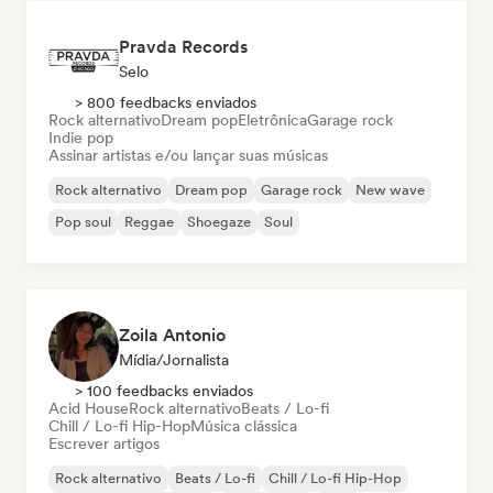
Pravda Records
Selo
> 800 feedbacks enviados
Rock alternativo
Dream pop
Eletrônica
Garage rock
Indie pop
Assinar artistas e/ou lançar suas músicas
Rock alternativo
Dream pop
Garage rock
New wave
Pop soul
Reggae
Shoegaze
Soul
Zoila Antonio
Mídia/Jornalista
> 100 feedbacks enviados
Acid House
Rock alternativo
Beats / Lo-fi
Chill / Lo-fi Hip-Hop
Música clássica
Escrever artigos
Rock alternativo
Beats / Lo-fi
Chill / Lo-fi Hip-Hop