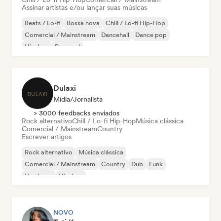
Assinar artistas e/ou lançar suas músicas
Beats / Lo-fi
Bossa nova
Chill / Lo-fi Hip-Hop
Comercial / Mainstream
Dancehall
Dance pop
Hip-hop
Pop soul
Dulaxi
Mídia/Jornalista
> 3000 feedbacks enviados
Rock alternativo
Chill / Lo-fi Hip-Hop
Música clássica
Comercial / Mainstream
Country
Escrever artigos
Rock alternativo
Música clássica
Comercial / Mainstream
Country
Dub
Funk
Hardcore
Hip-hop
NOVO