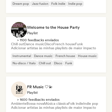
Dream pop
Jazz fusion
Folk indie
Indie pop
Welcome to the House Party
Playlist
> 1100 feedbacks enviados
Chill out
Dance music
Disco
French house
Funk
Adicionar artistas às minhas playlists de maior impacto
Instrumental
Dance music
French house
House music
Nu-disco / Italo
Chill out
Disco
Funk
FR Music 🤍💫
Playlist
> 1600 feedbacks enviados
Ambiente
Bossa nova
Música clássica
Folk indie
Indie pop
Adicionar artistas às minhas playlists de maior impacto