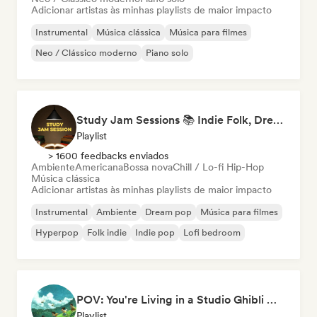
Adicionar artistas às minhas playlists de maior impacto
Instrumental
Música clássica
Música para filmes
Neo / Clássico moderno
Piano solo
Study Jam Sessions 📚 Indie Folk, Dream Pop & Singer-Songwriter
Playlist
> 1600 feedbacks enviados
Ambiente
Americana
Bossa nova
Chill / Lo-fi Hip-Hop
Música clássica
Adicionar artistas às minhas playlists de maior impacto
Instrumental
Ambiente
Dream pop
Música para filmes
Hyperpop
Folk indie
Indie pop
Lofi bedroom
POV: You're Living in a Studio Ghibli Movie 🌱 Neo-Classical Piano & Dream Pop
Playlist