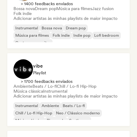
> 1400 feedbacks enviados
Bossa nova
Dream pop
Música para filmes
Jazz fusion
Folk indie
Adicionar artistas às minhas playlists de maior impacto
Instrumental
Bossa nova
Dream pop
Música para filmes
Folk indie
Indie pop
Lofi bedroom
Cantor-compositor
vibe
Playlist
> 1700 feedbacks enviados
Ambiente
Beats / Lo-fi
Chill / Lo-fi Hip-Hop
Música clássica
Instrumental
Adicionar artistas às minhas playlists de maior impacto
Instrumental
Ambiente
Beats / Lo-fi
Chill / Lo-fi Hip-Hop
Neo / Clássico moderno
Música clássica
Piano solo
Synthwave