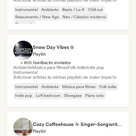
Adicionar artistas às minhas playlists de maior impacto
Instrumental
Ambiente
Beats / Lo-fi
Chill out
Relaxamento / New Age
Neo / Clássico moderno
Piano solo
Snow Day Vibes ❄️
Playlist
> 800 feedbacks enviados
Ambiente
Música para filmes
Folk indie
Indie pop
Instrumental
Adicionar artistas às minhas playlists de maior impacto
Instrumental
Ambiente
Música para filmes
Folk indie
Indie pop
Lofi bedroom
Shoegaze
Piano solo
Cozy Coffeehouse ☕ Singer-Songwriter, Indie Folk & Acoustic
Playlist