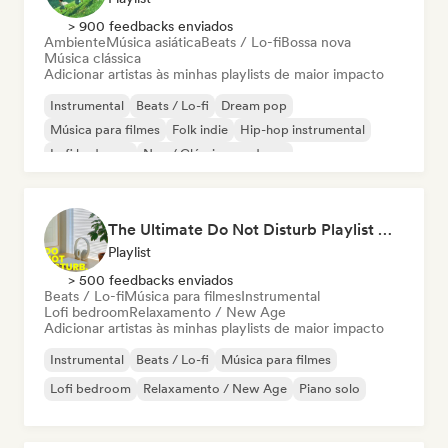
> 900 feedbacks enviados
Ambiente
Música asiática
Beats / Lo-fi
Bossa nova
Música clássica
Adicionar artistas às minhas playlists de maior impacto
Instrumental
Beats / Lo-fi
Dream pop
Música para filmes
Folk indie
Hip-hop instrumental
Lofi bedroom
Neo / Clássico moderno
The Ultimate Do Not Disturb Playlist 🔕 Neo-Classical & Ambient Piano
Playlist
> 500 feedbacks enviados
Beats / Lo-fi
Música para filmes
Instrumental
Lofi bedroom
Relaxamento / New Age
Adicionar artistas às minhas playlists de maior impacto
Instrumental
Beats / Lo-fi
Música para filmes
Lofi bedroom
Relaxamento / New Age
Piano solo