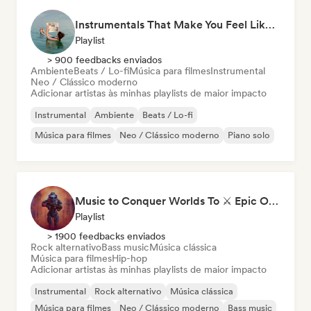
Instrumentals That Make You Feel Like Floating
Playlist
> 900 feedbacks enviados
Ambiente
Beats / Lo-fi
Música para filmes
Instrumental
Neo / Clássico moderno
Adicionar artistas às minhas playlists de maior impacto
Instrumental
Ambiente
Beats / Lo-fi
Música para filmes
Neo / Clássico moderno
Piano solo
Music to Conquer Worlds To ⚔️ Epic Orchestral, Cinematic & Trailer Music
Playlist
> 1900 feedbacks enviados
Rock alternativo
Bass music
Música clássica
Música para filmes
Hip-hop
Adicionar artistas às minhas playlists de maior impacto
Instrumental
Rock alternativo
Música clássica
Música para filmes
Neo / Clássico moderno
Bass music