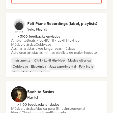
Felt Piano Recordings (label, playlists)
Selo, Playlist
> 3100 feedbacks enviados
Ambiente
Beats / Lo-fi
Chill / Lo-fi Hip-Hop
Música clássica
Coldwave
Assinar artistas e/ou lançar suas músicas
Adicionar artistas às minhas playlists de maior impacto
Instrumental
Chill / Lo-fi Hip-Hop
Música clássica
Coldwave
Eletrônica
Jazz experimental
Folk indie
Neo / Clássico moderno
Bach to Basics
Playlist
> 1100 feedbacks enviados
Música clássica
Música para filmes
Instrumental
Neo / Clássico moderno
Piano solo