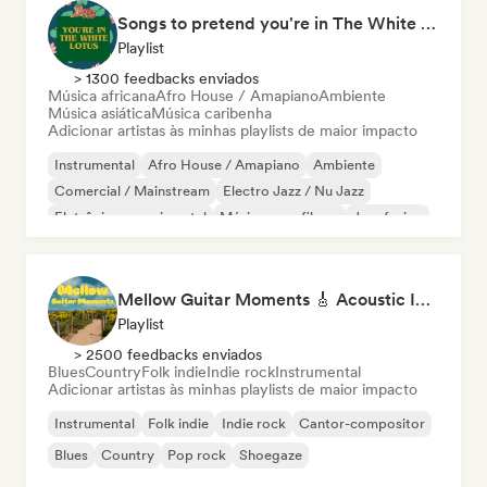
Songs to pretend you're in The White Lotus
Playlist
> 1300 feedbacks enviados
Música africana
Afro House / Amapiano
Ambiente
Música asiática
Música caribenha
Adicionar artistas às minhas playlists de maior impacto
Instrumental
Afro House / Amapiano
Ambiente
Comercial / Mainstream
Electro Jazz / Nu Jazz
Eletrônica experimental
Música para filmes
Jazz fusion
Mellow Guitar Moments 🎸 Acoustic Indie Folk & Singer-Songwriter
Playlist
> 2500 feedbacks enviados
Blues
Country
Folk indie
Indie rock
Instrumental
Adicionar artistas às minhas playlists de maior impacto
Instrumental
Folk indie
Indie rock
Cantor-compositor
Blues
Country
Pop rock
Shoegaze