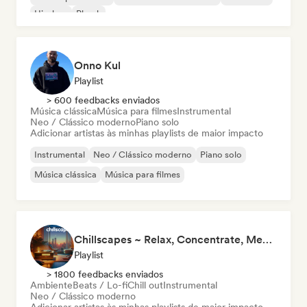
Hip-hop
Phonk
Onno Kul
Playlist
> 600 feedbacks enviados
Música clássica
Música para filmes
Instrumental
Neo / Clássico moderno
Piano solo
Adicionar artistas às minhas playlists de maior impacto
Instrumental
Neo / Clássico moderno
Piano solo
Música clássica
Música para filmes
Chillscapes ~ Relax, Concentrate, Meditate, Sleep, Dream
Playlist
> 1800 feedbacks enviados
Ambiente
Beats / Lo-fi
Chill out
Instrumental
Neo / Clássico moderno