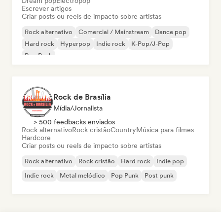
Dream pop
Electropop
Escrever artigos
Criar posts ou reels de impacto sobre artistas
Rock alternativo
Comercial / Mainstream
Dance pop
Hard rock
Hyperpop
Indie rock
K-Pop/J-Pop
Pop Punk
Rock de Brasília
Mídia/Jornalista
> 500 feedbacks enviados
Rock alternativo
Rock cristão
Country
Música para filmes
Hardcore
Criar posts ou reels de impacto sobre artistas
Rock alternativo
Rock cristão
Hard rock
Indie pop
Indie rock
Metal melódico
Pop Punk
Post punk