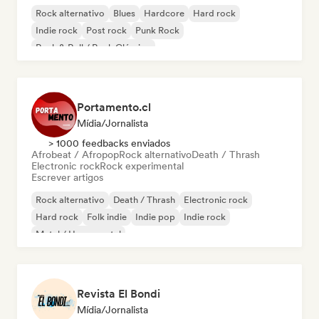
Rock alternativo
Blues
Hardcore
Hard rock
Indie rock
Post rock
Punk Rock
Rock & Roll / Rock Clássico
Portamento.cl
Mídia/Jornalista
> 1000 feedbacks enviados
Afrobeat / Afropop
Rock alternativo
Death / Thrash
Electronic rock
Rock experimental
Escrever artigos
Rock alternativo
Death / Thrash
Electronic rock
Hard rock
Folk indie
Indie pop
Indie rock
Metal / Heavy metal
Revista El Bondi
Mídia/Jornalista