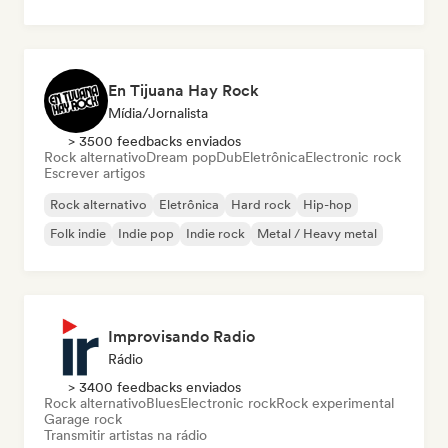
En Tijuana Hay Rock
Mídia/Jornalista
> 3500 feedbacks enviados
Rock alternativo
Dream pop
Dub
Eletrônica
Electronic rock
Escrever artigos
Rock alternativo
Eletrônica
Hard rock
Hip-hop
Folk indie
Indie pop
Indie rock
Metal / Heavy metal
Improvisando Radio
Rádio
> 3400 feedbacks enviados
Rock alternativo
Blues
Electronic rock
Rock experimental
Garage rock
Transmitir artistas na rádio