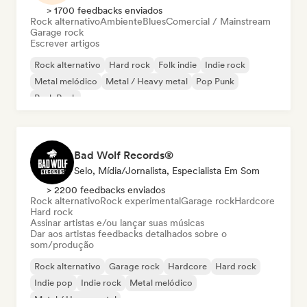
> 1700 feedbacks enviados
Rock alternativo
Ambiente
Blues
Comercial / Mainstream
Garage rock
Escrever artigos
Rock alternativo
Hard rock
Folk indie
Indie rock
Metal melódico
Metal / Heavy metal
Pop Punk
Punk Rock
Bad Wolf Records®
Selo, Mídia/Jornalista, Especialista Em Som
> 2200 feedbacks enviados
Rock alternativo
Rock experimental
Garage rock
Hardcore
Hard rock
Assinar artistas e/ou lançar suas músicas
Dar aos artistas feedbacks detalhados sobre o
som/produção
Rock alternativo
Garage rock
Hardcore
Hard rock
Indie pop
Indie rock
Metal melódico
Metal / Heavy metal