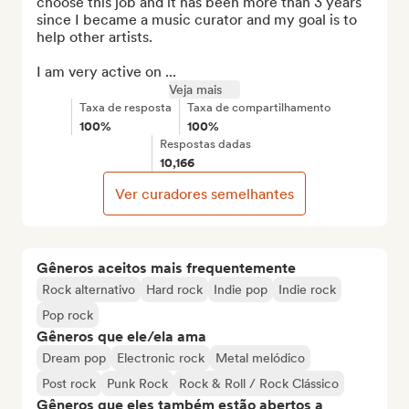
choose this job and it has been more than 3 years 
since I became a music curator and my goal is to 
help other artists.

I am very active on ...
Veja mais
Taxa de resposta
Taxa de compartilhamento
100%
100%
Respostas dadas
10,166
Ver curadores semelhantes
Gêneros aceitos mais frequentemente
Rock alternativo
Hard rock
Indie pop
Indie rock
Pop rock
Gêneros que ele/ela ama
Dream pop
Electronic rock
Metal melódico
Post rock
Punk Rock
Rock & Roll / Rock Clássico
Gêneros que eles também estão abertos a