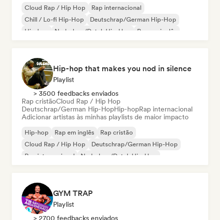
Cloud Rap / Hip Hop
Rap internacional
Chill / Lo-fi Hip-Hop
Deutschrap/German Hip-Hop
Hip-hop
Nederhop/Dutch Hip-Hop
Rap em inglês
Rap francês
Hip-hop that makes you nod in silence
Playlist
> 3500 feedbacks enviados
Rap cristão
Cloud Rap / Hip Hop
Deutschrap/German Hip-Hop
Hip-hop
Rap internacional
Adicionar artistas às minhas playlists de maior impacto
Hip-hop
Rap em inglês
Rap cristão
Cloud Rap / Hip Hop
Deutschrap/German Hip-Hop
Rap internacional
Nederhop/Dutch Hip-Hop
Rap francês
GYM TRAP
Playlist
> 2700 feedbacks enviados