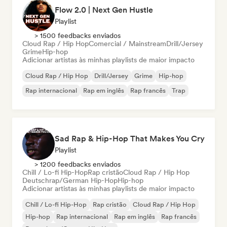
Flow 2.0 | Next Gen Hustle
Playlist
> 1500 feedbacks enviados
Cloud Rap / Hip Hop
Comercial / Mainstream
Drill/Jersey
Grime
Hip-hop
Adicionar artistas às minhas playlists de maior impacto
Cloud Rap / Hip Hop
Drill/Jersey
Grime
Hip-hop
Rap internacional
Rap em inglês
Rap francês
Trap
Sad Rap & Hip-Hop That Makes You Cry
Playlist
> 1200 feedbacks enviados
Chill / Lo-fi Hip-Hop
Rap cristão
Cloud Rap / Hip Hop
Deutschrap/German Hip-Hop
Hip-hop
Adicionar artistas às minhas playlists de maior impacto
Chill / Lo-fi Hip-Hop
Rap cristão
Cloud Rap / Hip Hop
Hip-hop
Rap internacional
Rap em inglês
Rap francês