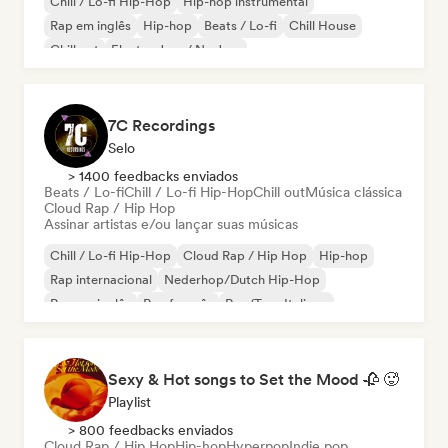
Chill / Lo-fi Hip-Hop
Hip-hop instrumental
Rap em inglês
Hip-hop
Beats / Lo-fi
Chill House
Chill out
Electro Jazz / Nu Jazz
7C Recordings
Selo
> 1400 feedbacks enviados
Beats / Lo-fi
Chill / Lo-fi Hip-Hop
Chill out
Música clássica
Cloud Rap / Hip Hop
Assinar artistas e/ou lançar suas músicas
Chill / Lo-fi Hip-Hop
Cloud Rap / Hip Hop
Hip-hop
Rap internacional
Nederhop/Dutch Hip-Hop
Rap em inglês
Rap francês
Rap/Trap Italiano
Sexy & Hot songs to Set the Mood 🥀 🥵
Playlist
> 800 feedbacks enviados
Cloud Rap / Hip Hop
Hip-hop
Hyperpop
Indie pop