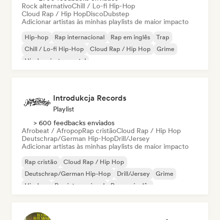
Rock alternativo
Chill / Lo-fi Hip-Hop
Cloud Rap / Hip Hop
Disco
Dubstep
Adicionar artistas às minhas playlists de maior impacto
Hip-hop
Rap internacional
Rap em inglês
Trap
Chill / Lo-fi Hip-Hop
Cloud Rap / Hip Hop
Grime
Hip-hop instrumental
Introdukcja Records
Playlist
> 600 feedbacks enviados
Afrobeat / Afropop
Rap cristão
Cloud Rap / Hip Hop
Deutschrap/German Hip-Hop
Drill/Jersey
Adicionar artistas às minhas playlists de maior impacto
Rap cristão
Cloud Rap / Hip Hop
Deutschrap/German Hip-Hop
Drill/Jersey
Grime
Hip-hop
Rap internacional
Rap em inglês