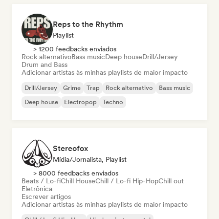
Reps to the Rhythm
Playlist
> 1200 feedbacks enviados
Rock alternativo
Bass music
Deep house
Drill/Jersey
Drum and Bass
Adicionar artistas às minhas playlists de maior impacto
Drill/Jersey
Grime
Trap
Rock alternativo
Bass music
Deep house
Electropop
Techno
Stereofox
Mídia/Jornalista, Playlist
> 8000 feedbacks enviados
Beats / Lo-fi
Chill House
Chill / Lo-fi Hip-Hop
Chill out
Eletrônica
Escrever artigos
Adicionar artistas às minhas playlists de maior impacto