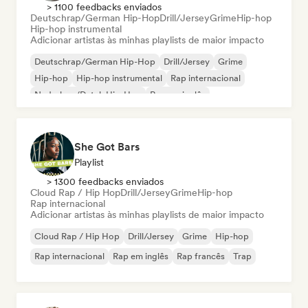
> 1100 feedbacks enviados
Deutschrap/German Hip-Hop
Drill/Jersey
Grime
Hip-hop
Hip-hop instrumental
Adicionar artistas às minhas playlists de maior impacto
Deutschrap/German Hip-Hop
Drill/Jersey
Grime
Hip-hop
Hip-hop instrumental
Rap internacional
Nederhop/Dutch Hip-Hop
Rap em inglês
She Got Bars
Playlist
> 1300 feedbacks enviados
Cloud Rap / Hip Hop
Drill/Jersey
Grime
Hip-hop
Rap internacional
Adicionar artistas às minhas playlists de maior impacto
Cloud Rap / Hip Hop
Drill/Jersey
Grime
Hip-hop
Rap internacional
Rap em inglês
Rap francês
Trap