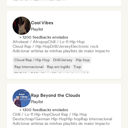
Deutschrap/German Hip-Hop
Cool Vibes
Playlist
> 1200 feedbacks enviados
Afrobeat / Afropop
Chill / Lo-fi Hip-Hop
Cloud Rap / Hip Hop
Drill/Jersey
Electronic rock
Adicionar artistas às minhas playlists de maior impacto
Cloud Rap / Hip Hop
Drill/Jersey
Hip-hop
Rap internacional
Rap em inglês
Trap
Chill / Lo-fi Hip-Hop
Hip-hop instrumental
Rap Beyond the Clouds
Playlist
> 1300 feedbacks enviados
Chill / Lo-fi Hip-Hop
Cloud Rap / Hip Hop
Deutschrap/German Hip-Hop
Hip-hop
Rap internacional
Adicionar artistas às minhas playlists de maior impacto