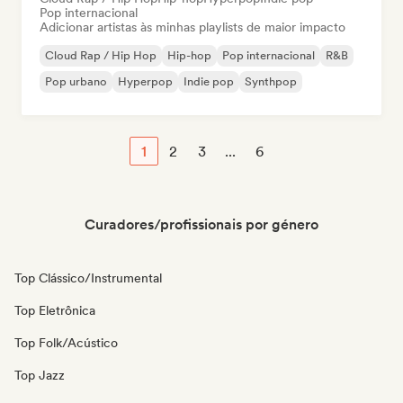
Pop internacional
Adicionar artistas às minhas playlists de maior impacto
Cloud Rap / Hip Hop
Hip-hop
Pop internacional
R&B
Pop urbano
Hyperpop
Indie pop
Synthpop
1
2
3
...
6
Curadores/profissionais por género
Top Clássico/Instrumental
Top Eletrônica
Top Folk/Acústico
Top Jazz