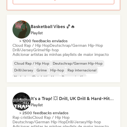
Basketball Vibes 🏀🔥
Playlist
> 1200 feedbacks enviados
Cloud Rap / Hip Hop
Deutschrap/German Hip-Hop
Drill/Jersey
Grime
Hip-hop
Adicionar artistas às minhas playlists de maior impacto
Cloud Rap / Hip Hop
Deutschrap/German Hip-Hop
Drill/Jersey
Grime
Hip-hop
Rap internacional
Nederhop/Dutch Hip-Hop
Rap em inglês
It's a Trap! 💥 Drill, UK Drill & Hard-Hitting Trap
Playlist
> 2500 feedbacks enviados
Rap cristão
Cloud Rap / Hip Hop
Deutschrap/German Hip-Hop
Drill/Jersey
Hip-hop
Adicionar artistas às minhas playlists de maior impacto