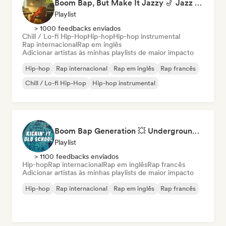
Boom Bap, But Make It Jazzy 🎷 Jazz Rap, Underground & Conscious Hip-Hop
Playlist
> 1000 feedbacks enviados
Chill / Lo-fi Hip-Hop
Hip-hop
Hip-hop instrumental
Rap internacional
Rap em inglês
Adicionar artistas às minhas playlists de maior impacto
Hip-hop
Rap internacional
Rap em inglês
Rap francês
Chill / Lo-fi Hip-Hop
Hip-hop instrumental
Boom Bap Generation 💥 Underground Hip-Hop, East Coast & Jazz Rap
Playlist
> 1100 feedbacks enviados
Hip-hop
Rap internacional
Rap em inglês
Rap francês
Adicionar artistas às minhas playlists de maior impacto
Hip-hop
Rap internacional
Rap em inglês
Rap francês