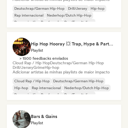
Deutschrap/German Hip-Hop
Drill/Jersey
Hip-hop
Rap internacional
Nederhop/Dutch Hip-Hop
Rap em inglês
Rap francês
Rap/Trap Italiano
Hip Hop Hooray 💥 Trap, Hype & Party Rap Bangers
Playlist
> 1500 feedbacks enviados
Cloud Rap / Hip Hop
Deutschrap/German Hip-Hop
Drill/Jersey
Grime
Hip-hop
Adicionar artistas às minhas playlists de maior impacto
Cloud Rap / Hip Hop
Deutschrap/German Hip-Hop
Hip-hop
Rap internacional
Nederhop/Dutch Hip-Hop
Rap em inglês
Rap francês
Rap/Trap Italiano
Bars & Gains
Playlist