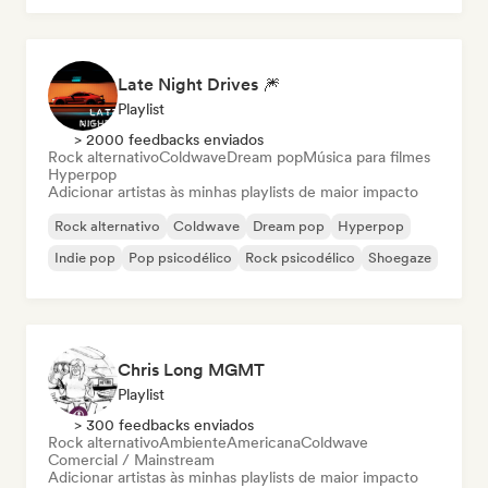
Late Night Drives 🎆
Playlist
> 2000 feedbacks enviados
Rock alternativo
Coldwave
Dream pop
Música para filmes
Hyperpop
Adicionar artistas às minhas playlists de maior impacto
Rock alternativo
Coldwave
Dream pop
Hyperpop
Indie pop
Pop psicodélico
Rock psicodélico
Shoegaze
Chris Long MGMT
Playlist
> 300 feedbacks enviados
Rock alternativo
Ambiente
Americana
Coldwave
Comercial / Mainstream
Adicionar artistas às minhas playlists de maior impacto