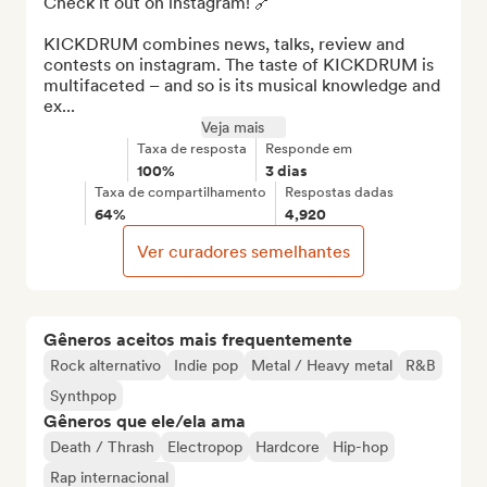
Check it out on instagram! 🔗

KICKDRUM combines news, talks, review and 
contests on instagram. The taste of KICKDRUM is 
multifaceted – and so is its musical knowledge and 
ex...
Veja mais
Taxa de resposta
Responde em
100%
3 dias
Taxa de compartilhamento
Respostas dadas
64%
4,920
Ver curadores semelhantes
Gêneros aceitos mais frequentemente
Rock alternativo
Indie pop
Metal / Heavy metal
R&B
Synthpop
Gêneros que ele/ela ama
Death / Thrash
Electropop
Hardcore
Hip-hop
Rap internacional