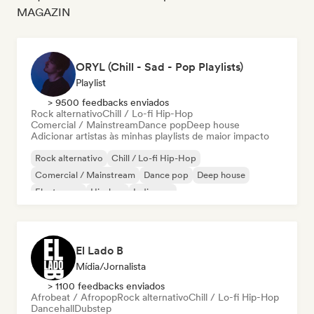
MAGAZIN
ORYL (Chill - Sad - Pop Playlists)
Playlist
> 9500 feedbacks enviados
Rock alternativo
Chill / Lo-fi Hip-Hop
Comercial / Mainstream
Dance pop
Deep house
Adicionar artistas às minhas playlists de maior impacto
Rock alternativo
Chill / Lo-fi Hip-Hop
Comercial / Mainstream
Dance pop
Deep house
Electropop
Hip-hop
Indie pop
El Lado B
Mídia/Jornalista
> 1100 feedbacks enviados
Afrobeat / Afropop
Rock alternativo
Chill / Lo-fi Hip-Hop
Dancehall
Dubstep