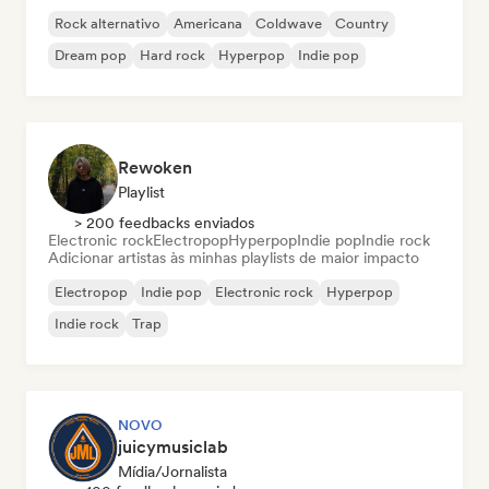
Rock alternativo
Americana
Coldwave
Country
Dream pop
Hard rock
Hyperpop
Indie pop
Rewoken
Playlist
> 200 feedbacks enviados
Electronic rock
Electropop
Hyperpop
Indie pop
Indie rock
Adicionar artistas às minhas playlists de maior impacto
Electropop
Indie pop
Electronic rock
Hyperpop
Indie rock
Trap
NOVO
juicymusiclab
Mídia/Jornalista