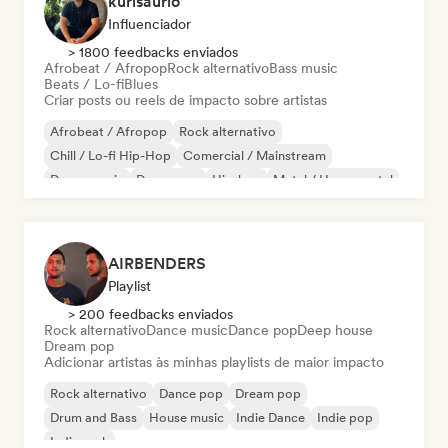
kurisaurio
Influenciador
> 1800 feedbacks enviados
Afrobeat / Afropop
Rock alternativo
Bass music
Beats / Lo-fi
Blues
Criar posts ou reels de impacto sobre artistas
Afrobeat / Afropop
Rock alternativo
Chill / Lo-fi Hip-Hop
Comercial / Mainstream
Dance music
Dance pop
Hip-hop
Metal / Heavy metal
AIRBENDERS
Playlist
> 200 feedbacks enviados
Rock alternativo
Dance music
Dance pop
Deep house
Dream pop
Adicionar artistas às minhas playlists de maior impacto
Rock alternativo
Dance pop
Dream pop
Drum and Bass
House music
Indie Dance
Indie pop
Indie rock