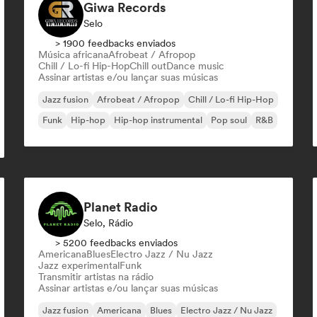
Giwa Records
Selo
> 1900 feedbacks enviados
Música africana
Afrobeat / Afropop
Chill / Lo-fi Hip-Hop
Chill out
Dance music
Assinar artistas e/ou lançar suas músicas
Jazz fusion
Afrobeat / Afropop
Chill / Lo-fi Hip-Hop
Funk
Hip-hop
Hip-hop instrumental
Pop soul
R&B
Planet Radio
Selo, Rádio
> 5200 feedbacks enviados
Americana
Blues
Electro Jazz / Nu Jazz
Jazz experimental
Funk
Transmitir artistas na rádio
Assinar artistas e/ou lançar suas músicas
Jazz fusion
Americana
Blues
Electro Jazz / Nu Jazz