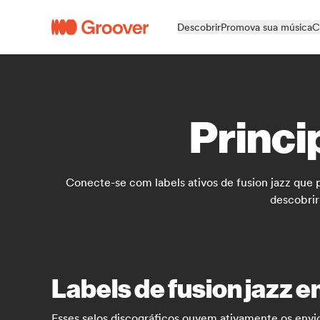
Descobrir
Promova sua música
C
Princi
Conecte-se com labels ativos de fusion jazz que 
descobrir
Labels de fusion jazz e
Esses selos discográficos ouvem ativamente os envi