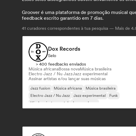
Groover é uma plataforma de promoção musical que co
feedback escrito garantido em 7 dias.
41
curadores correspondentes à tua pesquisa — Mais de 4.0
Dox Records
Selo
> 400 feedbacks enviados
Música africana
Bossa nova
Música brasileira
Electro Jazz / Nu Jazz
Jazz experimental
Assinar artistas e/ou lançar suas músicas
Jazz fusion
Música africana
Música brasileira
Electro Jazz / Nu Jazz
Jazz experimental
Funk
Hip-hop instrumental
Jazz moderno