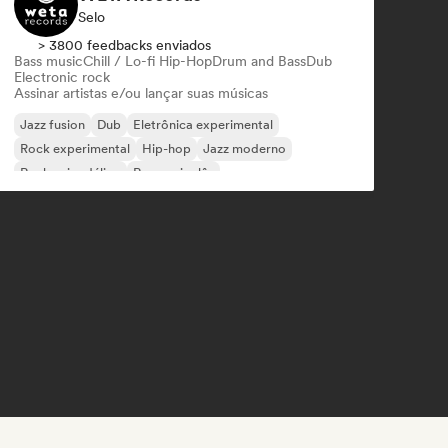
Selo
> 3800 feedbacks enviados
Bass music
Chill / Lo-fi Hip-Hop
Drum and Bass
Dub
Electronic rock
Assinar artistas e/ou lançar suas músicas
Jazz fusion
Dub
Eletrônica experimental
Rock experimental
Hip-hop
Jazz moderno
Rock psicodélico
Rap em inglês