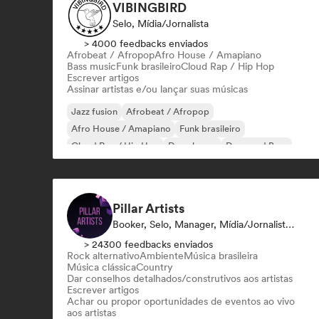
VIBINGBIRD
Selo, Mídia/Jornalista
> 4000 feedbacks enviados
Afrobeat / Afropop
Afro House / Amapiano
Bass music
Funk brasileiro
Cloud Rap / Hip Hop
Escrever artigos
Assinar artistas e/ou lançar suas músicas
Jazz fusion
Afrobeat / Afropop
Afro House / Amapiano
Funk brasileiro
Cloud Rap / Hip Hop
Deep house
Drum and Bass
Electro Jazz / Nu Jazz
Pillar Artists
Booker, Selo, Manager, Mídia/Jornalista, Mentor, Playlist
> 24300 feedbacks enviados
Rock alternativo
Ambiente
Música brasileira
Música clássica
Country
Dar conselhos detalhados/construtivos aos artistas
Escrever artigos
Achar ou propor oportunidades de eventos ao vivo
aos artistas