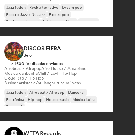
Jazz fusion
Rock alternativo
Dream pop
Electro Jazz / Nu Jazz
Electropop
Rock experimental
Música para filmes
Hard rock
DISCOS FIERA
Selo
> 1600 feedbacks enviados
Afrobeat / Afropop
Afro House / Amapiano
Música caribenha
Chill / Lo-fi Hip-Hop
Cloud Rap / Hip Hop
Assinar artistas e/ou lançar suas músicas
Jazz fusion
Afrobeat / Afropop
Dancehall
Eletrônica
Hip-hop
House music
Música latina
Post rock
WETA Records