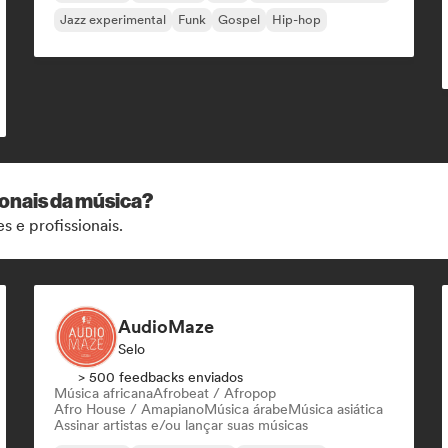
Jazz experimental
Funk
Gospel
Hip-hop
ionais da música?
s e profissionais.
AudioMaze
Selo
> 500 feedbacks enviados
Música africana
Afrobeat / Afropop
Afro House / Amapiano
Música árabe
Música asiática
Assinar artistas e/ou lançar suas músicas