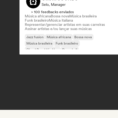
Selo, Manager
> 100 feedbacks enviados
Música africana
Bossa nova
Música brasileira
Funk brasileiro
Música italiana
Representar/gerenciar artistas em suas carreiras
Assinar artistas e/ou lançar suas músicas
Jazz fusion
Música africana
Bossa nova
Música brasileira
Funk brasileiro
Cloud Rap / Hip Hop
Dancehall
Electro Jazz / Nu Jazz