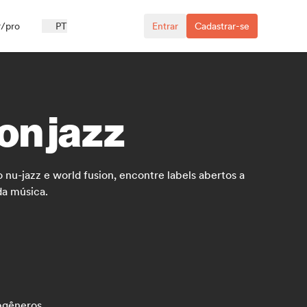
r/pro
PT
Entrar
Cadastrar-se
on jazz
nu-jazz e world fusion, encontre labels abertos a
da música.
bgêneros.