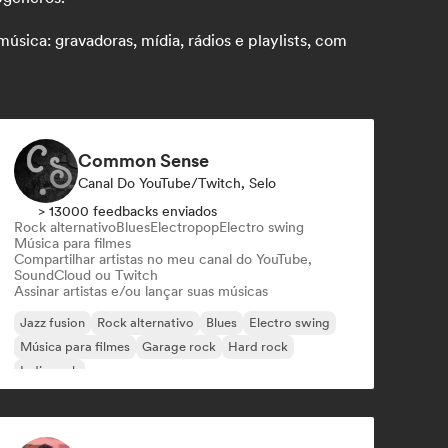
sica: gravadoras, mídia, rádios e playlists, com
Common Sense
Canal Do YouTube/Twitch, Selo
> 13000 feedbacks enviados
Rock alternativo
Blues
Electropop
Electro swing
Música para filmes
Compartilhar artistas no meu canal do YouTube,
SoundCloud ou Twitch
Assinar artistas e/ou lançar suas músicas
Jazz fusion
Rock alternativo
Blues
Electro swing
Música para filmes
Garage rock
Hard rock
Indie rock