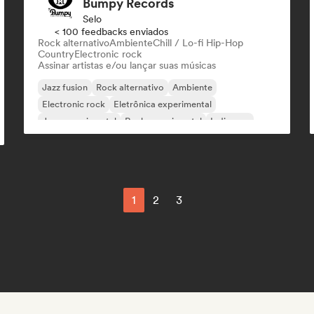
Bumpy Records
Selo
< 100 feedbacks enviados
Rock alternativo
Ambiente
Chill / Lo-fi Hip-Hop
Country
Electronic rock
Assinar artistas e/ou lançar suas músicas
Jazz fusion
Rock alternativo
Ambiente
Electronic rock
Eletrônica experimental
Jazz experimental
Rock experimental
Indie pop
1
2
3