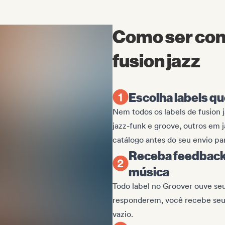
Como ser cont
fusion jazz
Escolha labels q
Nem todos os labels de fusion
jazz-funk e groove, outros em 
catálogo antes do seu envio pa
Receba feedback 
música
Todo label no Groover ouve seu
responderem, você recebe seus
vazio.