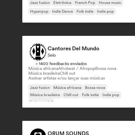
Jazz fusion
Eletrônica
French Pop
House music
Hyperpop
Indie Dance
Folk indie
Indie pop
Cantores Del Mundo
Selo
> 1400 feedbacks enviados
Música africana
Afrobeat / Afropop
Bossa nova
Música brasileira
Chill out
Assinar artistas e/ou lançar suas músicas
Jazz fusion
Música africana
Bossa nova
Música brasileira
Chill out
Folk indie
Indie pop
Instrumental
ORUM SOUNDS