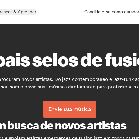
rescer & Aprender
Candidate-se como curado
pais selos de fusi
procuram novos artistas. Do jazz contemporâneo e jazz-funk ao 
 seu som e envie suas músicas diretamente para profissionais 
Envie sua música
m busca de novos artistas
os e apoiam artistas emergentes de fusion jazz em todos os su