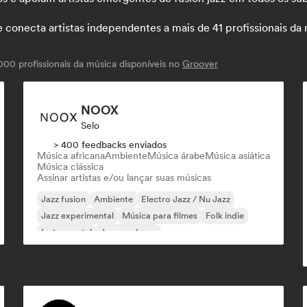
necta artistas independentes a mais de 41 profissionais da mú
00 profissionais da música disponíveis no
Groover
NOOX
Selo
> 400 feedbacks enviados
Música africana
Ambiente
Música árabe
Música asiática
Música clássica
Assinar artistas e/ou lançar suas músicas
Jazz fusion
Ambiente
Electro Jazz / Nu Jazz
Jazz experimental
Música para filmes
Folk indie
Instrumental
Jazz moderno