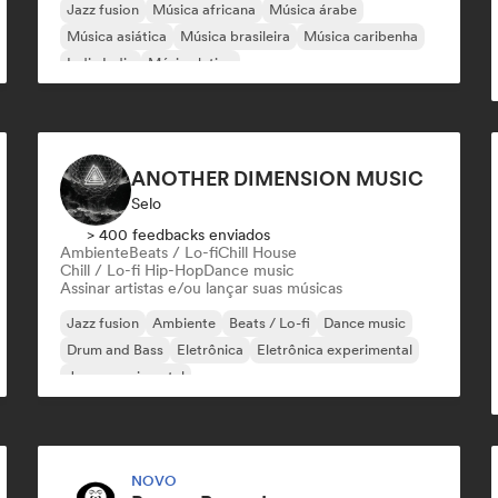
Jazz fusion
Música africana
Música árabe
Música asiática
Música brasileira
Música caribenha
Indie India
Música latina
ANOTHER DIMENSION MUSIC
Selo
> 400 feedbacks enviados
Ambiente
Beats / Lo-fi
Chill House
Chill / Lo-fi Hip-Hop
Dance music
Assinar artistas e/ou lançar suas músicas
Jazz fusion
Ambiente
Beats / Lo-fi
Dance music
Drum and Bass
Eletrônica
Eletrônica experimental
Jazz experimental
NOVO