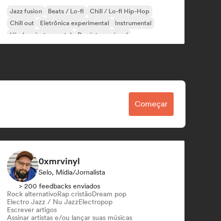
Jazz fusion
Beats / Lo-fi
Chill / Lo-fi Hip-Hop
Chill out
Eletrônica experimental
Instrumental
Hip-hop instrumental
Rap internacional
Começar
0xmrvinyl
Selo, Mídia/Jornalista
> 200 feedbacks enviados
Rock alternativo
Rap cristão
Dream pop
Electro Jazz / Nu Jazz
Electropop
Escrever artigos
Assinar artistas e/ou lançar suas músicas