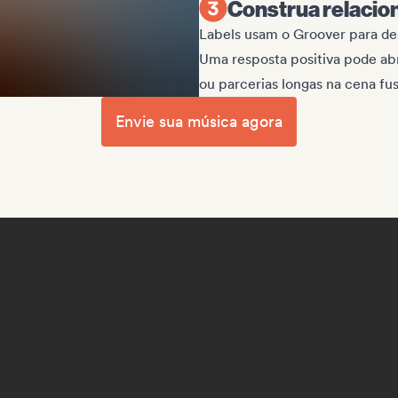
Construa relacio
Labels usam o Groover para des
Uma resposta positiva pode abr
ou parcerias longas na cena fus
Envie sua música agora