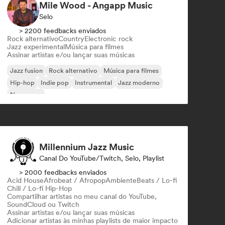
Mile Wood - Angapp Music
Selo
> 2200 feedbacks enviados
Rock alternativo
Country
Electronic rock
Jazz experimental
Música para filmes
Assinar artistas e/ou lançar suas músicas
Jazz fusion
Rock alternativo
Música para filmes
Hip-hop
Indie pop
Instrumental
Jazz moderno
New wave
Millennium Jazz Music
Canal Do YouTube/Twitch, Selo, Playlist
> 2000 feedbacks enviados
Acid House
Afrobeat / Afropop
Ambiente
Beats / Lo-fi
Chill / Lo-fi Hip-Hop
Compartilhar artistas no meu canal do YouTube,
SoundCloud ou Twitch
Assinar artistas e/ou lançar suas músicas
Adicionar artistas às minhas playlists de maior impacto