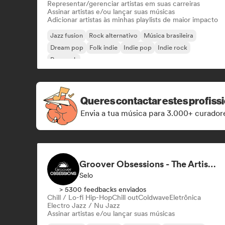
Representar/gerenciar artistas em suas carreiras
Assinar artistas e/ou lançar suas músicas
Adicionar artistas às minhas playlists de maior impacto
Jazz fusion
Rock alternativo
Música brasileira
Dream pop
Folk indie
Indie pop
Indie rock
Pop rock
Queres contactar estes profiss
Envia a tua música para 3.000+ curadore
Groover Obsessions - The Artist Accelerator
Selo
> 5300 feedbacks enviados
Chill / Lo-fi Hip-Hop
Chill out
Coldwave
Eletrônica
Electro Jazz / Nu Jazz
Assinar artistas e/ou lançar suas músicas