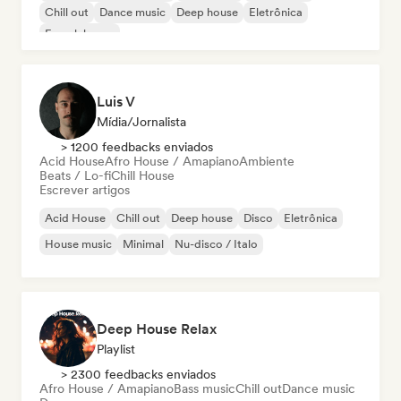
Chill out
Dance music
Deep house
Eletrônica
French house
Luis V
Mídia/Jornalista
> 1200 feedbacks enviados
Acid House
Afro House / Amapiano
Ambiente
Beats / Lo-fi
Chill House
Escrever artigos
Acid House
Chill out
Deep house
Disco
Eletrônica
House music
Minimal
Nu-disco / Italo
Deep House Relax
Playlist
> 2300 feedbacks enviados
Afro House / Amapiano
Bass music
Chill out
Dance music