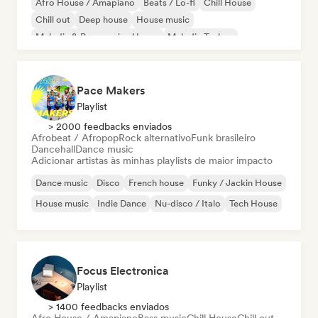
Afro House / Amapiano
Beats / Lo-fi
Chill House
Chill out
Deep house
House music
Melodic & Progressive House
Melodic Techno
Pace Makers
Playlist
> 2000 feedbacks enviados
Afrobeat / Afropop
Rock alternativo
Funk brasileiro
Dancehall
Dance music
Adicionar artistas às minhas playlists de maior impacto
Dance music
Disco
French house
Funky / Jackin House
House music
Indie Dance
Nu-disco / Italo
Tech House
Focus Electronica
Playlist
> 1400 feedbacks enviados