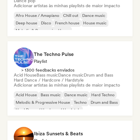
Dance pop
Adicionar artistas às minhas playlists de maior impacto
Afro House / Amapiano
Chill out
Dance music
Deep house
Disco
French house
House music
Melodic & Progressive House
The Techno Pulse
Playlist
> 1300 feedbacks enviados
Acid House
Bass music
Dance music
Drum and Bass
Hard Dance / Hardcore / Hardstyle
Adicionar artistas às minhas playlists de maior impacto
Acid House
Bass music
Dance music
Hard Techno
Melodic & Progressive House
Techno
Drum and Bass
Hard Dance / Hardcore / Hardstyle
Ibiza Sunsets & Beats