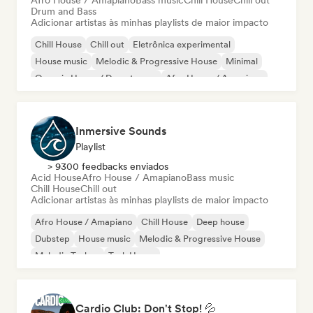
Afro House / Amapiano
Bass music
Chill House
Chill out
Drum and Bass
Adicionar artistas às minhas playlists de maior impacto
Chill House
Chill out
Eletrônica experimental
House music
Melodic & Progressive House
Minimal
Organic House / Downtempo
Afro House / Amapiano
Inmersive Sounds
Playlist
> 9300 feedbacks enviados
Acid House
Afro House / Amapiano
Bass music
Chill House
Chill out
Adicionar artistas às minhas playlists de maior impacto
Afro House / Amapiano
Chill House
Deep house
Dubstep
House music
Melodic & Progressive House
Melodic Techno
Tech House
Cardio Club: Don't Stop! 💦