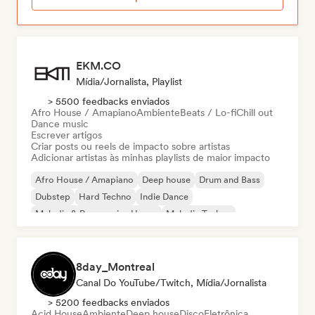
EKM.CO
Mídia/Jornalista, Playlist
> 5500 feedbacks enviados
Afro House / Amapiano
Ambiente
Beats / Lo-fi
Chill out
Dance music
Escrever artigos
Criar posts ou reels de impacto sobre artistas
Adicionar artistas às minhas playlists de maior impacto
Afro House / Amapiano
Deep house
Drum and Bass
Dubstep
Hard Techno
Indie Dance
Melodic & Progressive House
Melodic Techno
8day_Montreal
Canal Do YouTube/Twitch, Mídia/Jornalista
> 5200 feedbacks enviados
Acid House
Ambiente
Deep house
Disco
Eletrônica