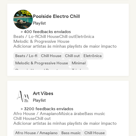
Poolside Electro Chill
Playlist
> 400 feedbacks enviados
Beats / Lo-fi
Chill House
Chill out
Eletrônica
Melodic & Progressive House
Adicionar artistas às minhas playlists de maior impacto
Beats / Lo-fi
Chill House
Chill out
Eletrônica
Melodic & Progressive House
Minimal
Organic House / Downtempo
Trip hop
Art Vibes
Playlist
> 3200 feedbacks enviados
Afro House / Amapiano
Música árabe
Bass music
Chill House
Chill out
Adicionar artistas às minhas playlists de maior impacto
Afro House / Amapiano
Bass music
Chill House