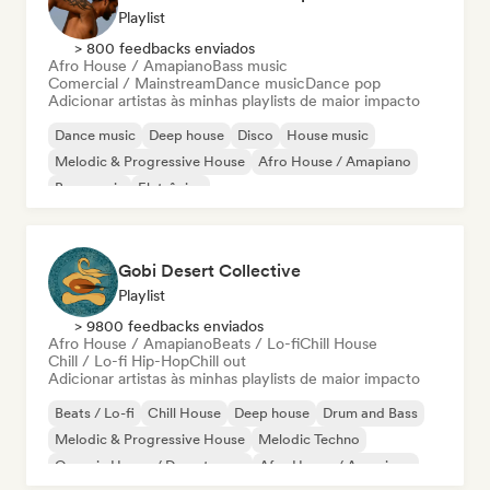
Playlist
> 800 feedbacks enviados
Afro House / Amapiano
Bass music
Comercial / Mainstream
Dance music
Dance pop
Adicionar artistas às minhas playlists de maior impacto
Dance music
Deep house
Disco
House music
Melodic & Progressive House
Afro House / Amapiano
Bass music
Eletrônica
Gobi Desert Collective
Playlist
> 9800 feedbacks enviados
Afro House / Amapiano
Beats / Lo-fi
Chill House
Chill / Lo-fi Hip-Hop
Chill out
Adicionar artistas às minhas playlists de maior impacto
Beats / Lo-fi
Chill House
Deep house
Drum and Bass
Melodic & Progressive House
Melodic Techno
Organic House / Downtempo
Afro House / Amapiano