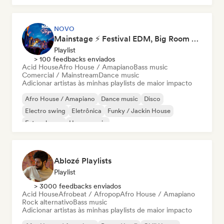
NOVO
Mainstage ⚡ Festival EDM, Big Room & House Anthems
Playlist
> 100 feedbacks enviados
Acid House
Afro House / Amapiano
Bass music
Comercial / Mainstream
Dance music
Adicionar artistas às minhas playlists de maior impacto
Afro House / Amapiano
Dance music
Disco
Electro swing
Eletrônica
Funky / Jackin House
Future house
House music
Ablozé Playlists
Playlist
> 3000 feedbacks enviados
Acid House
Afrobeat / Afropop
Afro House / Amapiano
Rock alternativo
Bass music
Adicionar artistas às minhas playlists de maior impacto