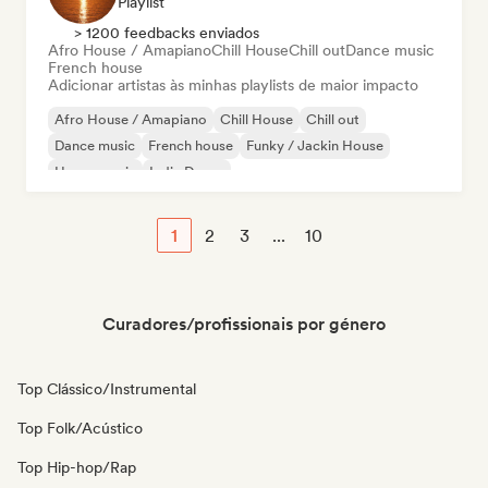
Playlist
> 1200 feedbacks enviados
Afro House / Amapiano
Chill House
Chill out
Dance music
French house
Adicionar artistas às minhas playlists de maior impacto
Afro House / Amapiano
Chill House
Chill out
Dance music
French house
Funky / Jackin House
House music
Indie Dance
1
2
3
...
10
Curadores/profissionais por género
Top Clássico/Instrumental
Top Folk/Acústico
Top Hip-hop/Rap