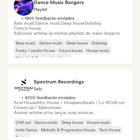
Dance Music Bangers
Playlist
> 1900 feedbacks enviados
Bass music
Dance music
Deep house
Dubstep
French house
Adicionar artistas às minhas playlists de maior impacto
Bass music
Dance music
Deep house
Dubstep
Funky / Jackin House
Future house
House music
Melodic & Progressive House
Spectrum Recordings
Selo
> 4200 feedbacks enviados
Acid House
Afro House / Amapiano
Beats / Lo-fi
Chill out
Comercial / Mainstream
Assinar artistas e/ou lançar suas músicas
Chill out
Dance music
Deep house
House music
Indie Dance
Melodic & Progressive House
Tech House
Techno