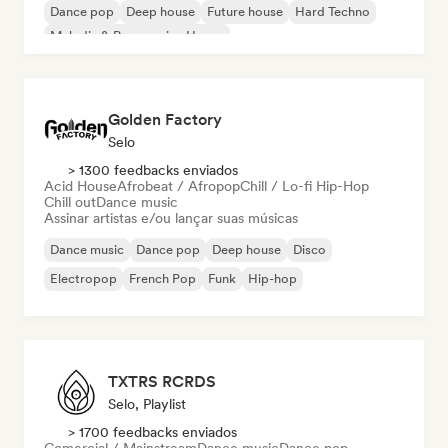
Dance pop
Deep house
Future house
Hard Techno
Melodic & Progressive House
Golden Factory
Selo
> 1300 feedbacks enviados
Acid House
Afrobeat / Afropop
Chill / Lo-fi Hip-Hop
Chill out
Dance music
Assinar artistas e/ou lançar suas músicas
Dance music
Dance pop
Deep house
Disco
Electropop
French Pop
Funk
Hip-hop
TXTRS RCRDS
Selo, Playlist
> 1700 feedbacks enviados