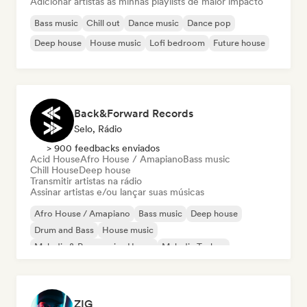
Adicionar artistas às minhas playlists de maior impacto
Bass music
Chill out
Dance music
Dance pop
Deep house
House music
Lofi bedroom
Future house
Back&Forward Records
Selo, Rádio
> 900 feedbacks enviados
Acid House
Afro House / Amapiano
Bass music
Chill House
Deep house
Transmitir artistas na rádio
Assinar artistas e/ou lançar suas músicas
Afro House / Amapiano
Bass music
Deep house
Drum and Bass
House music
Melodic & Progressive House
Melodic Techno
Tech House
ZIG