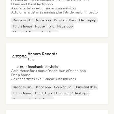
Comercial / Mainstream
Dance music
Dance pop
Drum and Bass
Electropop
Assinar artistas e/ou lançar suas músicas
Adicionar artistas às minhas playlists de maior impacto
Dance music
Dance pop
Drum and Bass
Electropop
Future house
House music
Hyperpop
Melodic & Progressive House
Ancora Records
Selo
> 600 feedbacks enviados
Acid House
Bass music
Dance music
Dance pop
Deep house
Assinar artistas e/ou lançar suas músicas
Dance music
Dance pop
Deep house
Drum and Bass
Future house
Hard Dance / Hardcore / Hardstyle
House music
Indie Dance