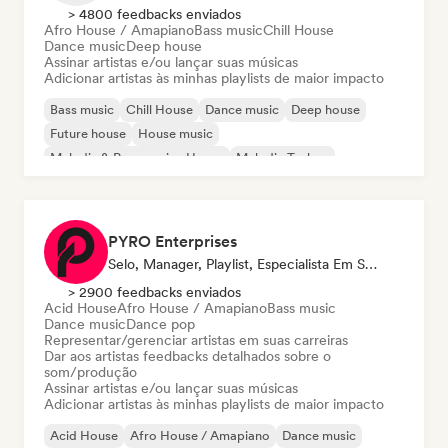
> 4800 feedbacks enviados
Afro House / Amapiano
Bass music
Chill House
Dance music
Deep house
Assinar artistas e/ou lançar suas músicas
Adicionar artistas às minhas playlists de maior impacto
Bass music
Chill House
Dance music
Deep house
Future house
House music
Melodic & Progressive House
Melodic Techno
PYRO Enterprises
Selo, Manager, Playlist, Especialista Em Som
> 2900 feedbacks enviados
Acid House
Afro House / Amapiano
Bass music
Dance music
Dance pop
Representar/gerenciar artistas em suas carreiras
Dar aos artistas feedbacks detalhados sobre o
som/produção
Assinar artistas e/ou lançar suas músicas
Adicionar artistas às minhas playlists de maior impacto
Acid House
Afro House / Amapiano
Dance music