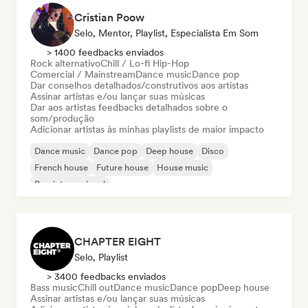
Cristian Poow
Selo, Mentor, Playlist, Especialista Em Som
> 1400 feedbacks enviados
Rock alternativo
Chill / Lo-fi Hip-Hop
Comercial / Mainstream
Dance music
Dance pop
Dar conselhos detalhados/construtivos aos artistas
Assinar artistas e/ou lançar suas músicas
Dar aos artistas feedbacks detalhados sobre o
som/produção
Adicionar artistas às minhas playlists de maior impacto
Dance music
Dance pop
Deep house
Disco
French house
Future house
House music
Pop internacional
CHAPTER EIGHT
Selo, Playlist
> 3400 feedbacks enviados
Bass music
Chill out
Dance music
Dance pop
Deep house
Assinar artistas e/ou lançar suas músicas