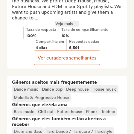
the business. We prefer Deep House, House, 
Future House and EDM in our Spotify playlists. We 
want to push upcoming artists and give them a 
chance to ...
Veja mais
Taxa de resposta
Taxa de compartilhamento
100%
10%
Compartilha em
Respostas dadas
4 dias
5,591
Ver curadores semelhantes
Gêneros aceitos mais frequentemente
Dance music
Dance pop
Deep house
House music
Melodic & Progressive House
Gêneros que ele/ela ama
Bass music
Chill out
Future house
Phonk
Techno
Gêneros que eles também estão abertos a
receber
Drum and Bass
Hard Dance / Hardcore / Hardstyle