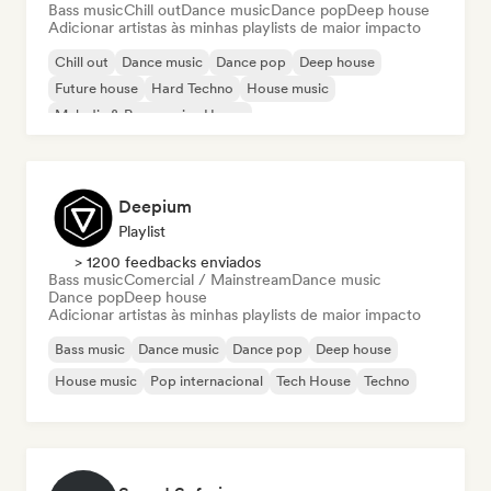
Bass music
Chill out
Dance music
Dance pop
Deep house
Adicionar artistas às minhas playlists de maior impacto
Chill out
Dance music
Dance pop
Deep house
Future house
Hard Techno
House music
Melodic & Progressive House
Deepium
Playlist
> 1200 feedbacks enviados
Bass music
Comercial / Mainstream
Dance music
Dance pop
Deep house
Adicionar artistas às minhas playlists de maior impacto
Bass music
Dance music
Dance pop
Deep house
House music
Pop internacional
Tech House
Techno