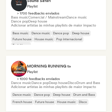
Sound Safari
Playlist
> 1700 feedbacks enviados
Bass music
Comercial / Mainstream
Dance music
Dance pop
Deep house
Adicionar artistas às minhas playlists de maior impacto
Bass music
Dance music
Dance pop
Deep house
Future house
House music
Pop internacional
Tech House
MORNING RUNNING 👟
Playlist
> 1000 feedbacks enviados
Dance music
Dance pop
Deep house
Disco
Drum and Bass
Adicionar artistas às minhas playlists de maior impacto
Dance music
Dance pop
Deep house
Drum and Bass
French house
Future house
House music
Disco