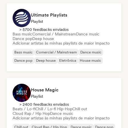
Ultimate Playlists
Playlist
> 5700 feedbacks enviados
Bass music
Comercial / Mainstream
Dance music
Dance pop
Deep house
Adicionar artistas às minhas playlists de maior impacto
Bass music
Comercial / Mainstream
Dance music
Dance pop
Deep house
Eletrônica
House music
House Magic
Playlist
> 2400 feedbacks enviados
Beats / Lo-fi
Chill / Lo-fi Hip-Hop
Chill out
Cloud Rap / Hip Hop
Dance music
Adicionar artistas às minhas playlists de maior impacto
Chill out
Cloud Rap / Hip Hop
Dance music
Dance pop