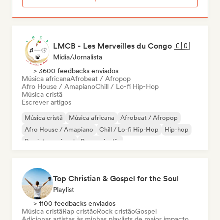
LMCB - Les Merveilles du Congo 🇨🇬
Mídia/Jornalista
> 3600 feedbacks enviados
Música africana
Afrobeat / Afropop
Afro House / Amapiano
Chill / Lo-fi Hip-Hop
Música cristã
Escrever artigos
Música cristã
Música africana
Afrobeat / Afropop
Afro House / Amapiano
Chill / Lo-fi Hip-Hop
Hip-hop
Rap internacional
Rap em inglês
Top Christian & Gospel for the Soul
Playlist
> 1100 feedbacks enviados
Música cristã
Rap cristão
Rock cristão
Gospel
Adicionar artistas às minhas playlists de maior impacto