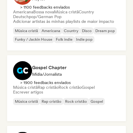
> 1100 feedbacks enviados
Americana
Bossa nova
Música cristã
Country
Deutschpop/German Pop
Adicionar artistas às minhas playlists de maior impacto
Música cristã
Americana
Country
Disco
Dream pop
Funky / Jackin House
Folk indie
Indie pop
Gospel Chapter
Mídia/Jornalista
> 1900 feedbacks enviados
Música cristã
Rap cristão
Rock cristão
Gospel
Escrever artigos
Música cristã
Rap cristão
Rock cristão
Gospel