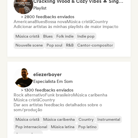
Crackling Wood & Cozy Vibes 🔥 Singer-Songwriter, Dream Pop & Bedroom Pop
Playlist
> 2800 feedbacks enviados
Americana
Blues
Bossa nova
Música cristã
Country
Adicionar artistas às minhas playlists de maior impacto
Música cristã
Blues
Folk indie
Indie pop
Nouvelle scene
Pop soul
R&B
Cantor-compositor
eliezerboyer
Especialista Em Som
> 1300 feedbacks enviados
Rock alternativo
Funk brasileiro
Música caribenha
Música cristã
Country
Dar aos artistas feedbacks detalhados sobre o
som/produção
Música cristã
Música caribenha
Country
Instrumental
Pop internacional
Música latina
Pop latino
Jazz moderno