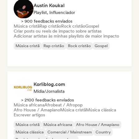
Austin Koukal
Playlist, Influenciador
> 900 feedbacks enviados
Música cristã
Rap cristão
Rock cristão
Gospel
Criar posts ou reels de impacto sobre artistas
Adicionar artistas às minhas playlists de maior impacto
Música cristã
Rap cristão
Rock cristão
Gospel
Korliblog.com
Mídia/Jornalista
> 2100 feedbacks enviados
Música africana
Afrobeat / Afropop
Afro House / Amapiano
Música cristã
Música clássica
Escrever artigos
Música cristã
Música africana
Afro House / Amapiano
Música clássica
Comercial / Mainstream
Country