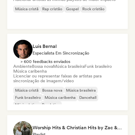
Música cristã
Rap cristão
Gospel
Rock cristão
Luis Bernal
Especialista Em Sincronização
> 600 feedbacks enviados
Ambiente
Bossa nova
Música brasileira
Funk brasileiro
Música caribenha
Licenciar ou representar faixas de artistas para
sincronização de imagem/vídeo
Música cristã
Bossa nova
Música brasileira
Funk brasileiro
Música caribenha
Dancehall
Música latina
Pop latino
Worship Hits & Christian Hits by Zac & Mikaela
Playlist