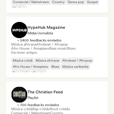
Comercial / Mainstream
Country
Dance pop
Gospel
Hip-hop
HypeHub Magazine
Mídia/Jornalista
> 2400 feedbacks enviados
Música africana
Afrobeat / Afropop
Afro House / Amapiano
Bass music
Blues
Escrever artigos
Música cristã
Música africana
Afrobeat / Afropop
Afro House / Amapiano
Blues
Música caribenha
Rap cristão
Country
The Christian Feed
Playlist
> 700 feedbacks enviados
Música cristã
Rap cristão
Rock cristão
Comercial / Mainstream
Country