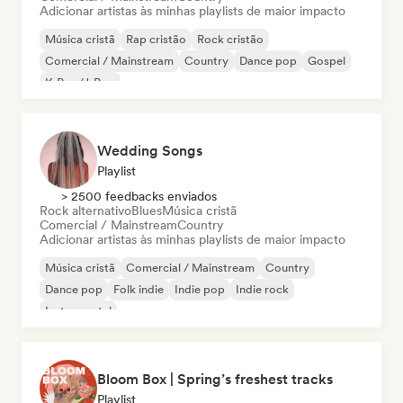
Adicionar artistas às minhas playlists de maior impacto
Música cristã
Rap cristão
Rock cristão
Comercial / Mainstream
Country
Dance pop
Gospel
K-Pop/J-Pop
Wedding Songs
Playlist
> 2500 feedbacks enviados
Rock alternativo
Blues
Música cristã
Comercial / Mainstream
Country
Adicionar artistas às minhas playlists de maior impacto
Música cristã
Comercial / Mainstream
Country
Dance pop
Folk indie
Indie pop
Indie rock
Instrumental
Bloom Box | Spring’s freshest tracks
Playlist