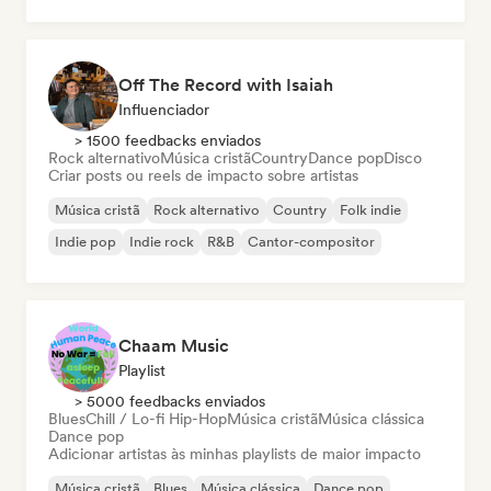
Rap internacional
Jazz moderno
Off The Record with Isaiah
Influenciador
> 1500 feedbacks enviados
Rock alternativo
Música cristã
Country
Dance pop
Disco
Criar posts ou reels de impacto sobre artistas
Música cristã
Rock alternativo
Country
Folk indie
Indie pop
Indie rock
R&B
Cantor-compositor
Chaam Music
Playlist
> 5000 feedbacks enviados
Blues
Chill / Lo-fi Hip-Hop
Música cristã
Música clássica
Dance pop
Adicionar artistas às minhas playlists de maior impacto
Música cristã
Blues
Música clássica
Dance pop