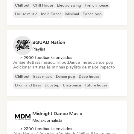
Chill out
Chill House
Electro swing
French house
House music
Indie Dance
Minimal
Dance pop
SQUAD Nation
Playlist
> 2900 feedbacks enviados
Ambiente
Bass music
Chill out
Dance music
Dance pop
Adicionar artistas às minhas playlists de maior impacto
Chill out
Bass music
Dance pop
Deep house
Drum and Bass
Dubstep
Eletrônica
Future house
Midnight Dance Music
Mídia/Jornalista
> 2300 feedbacks enviados
Afro House / Amapiano
Ambiente
Chill out
Dance music