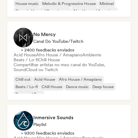
House music
Melodic & Progressive House
Minimal
Organic House / Downtempo
Afro House / Amapiano
No Mercy
Canal Do YouTube/Twitch
> 2400 feedbacks enviados
Acid House
Afro House / Amapiano
Ambiente
Beats / Lo-fi
Chill House
Compartilhar artistas no meu canal do YouTube,
SoundCloud ou Twitch
Chill out
Acid House
Afro House / Amapiano
Beats / Lo-fi
Chill House
Dance music
Deep house
Drum and Bass
Inmersive Sounds
Playlist
> 9300 feedbacks enviados