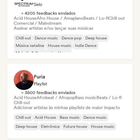
Selo
> 4200 feedbacks enviados
Acid House
Afro House / Amapiano
Beats / Lo-fi
Chill out
Comercial / Mainstream
Assinar artistas e/ou lançar suas músicas
Chill out
Dance music
Dance pop
Deep house
Música natalina
House music
Indie Dance
Melodic & Progressive House
Furia
Playlist
> 3600 feedbacks enviados
Acid House
Afrobeat / Afropop
Bass music
Beats / Lo-fi
Chill out
Adicionar artistas às minhas playlists de maior impacto
Chill out
Acid House
Bass music
Dance music
Deep house
Eletrônica
Future house
House music