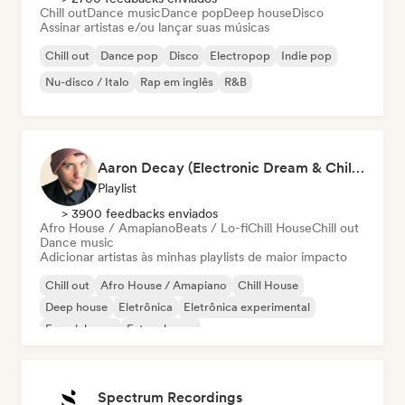
Chill out
Dance music
Dance pop
Deep house
Disco
Assinar artistas e/ou lançar suas músicas
Chill out
Dance pop
Disco
Electropop
Indie pop
Nu-disco / Italo
Rap em inglês
R&B
Aaron Decay (Electronic Dream & Chill Electronic Dream playlists)
Playlist
> 3900 feedbacks enviados
Afro House / Amapiano
Beats / Lo-fi
Chill House
Chill out
Dance music
Adicionar artistas às minhas playlists de maior impacto
Chill out
Afro House / Amapiano
Chill House
Deep house
Eletrônica
Eletrônica experimental
French house
Future house
Spectrum Recordings