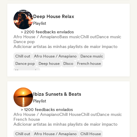
Deep House Relax
Playlist
> 2200 feedbacks enviados
Afro House / Amapiano
Bass music
Chill out
Dance music
Dance pop
Adicionar artistas às minhas playlists de maior impacto
Chill out
Afro House / Amapiano
Dance music
Dance pop
Deep house
Disco
French house
House music
Ibiza Sunsets & Beats
Playlist
> 1200 feedbacks enviados
Afro House / Amapiano
Chill House
Chill out
Dance music
French house
Adicionar artistas às minhas playlists de maior impacto
Chill out
Afro House / Amapiano
Chill House