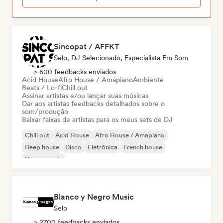
Sincopat / AFFKT
Selo, DJ Selecionado, Especialista Em Som
> 600 feedbacks enviados
Acid House
Afro House / Amapiano
Ambiente
Beats / Lo-fi
Chill out
Assinar artistas e/ou lançar suas músicas
Dar aos artistas feedbacks detalhados sobre o
som/produção
Baixar faixas de artistas para os meus sets de DJ
Chill out
Acid House
Afro House / Amapiano
Deep house
Disco
Eletrônica
French house
House music
Blanco y Negro Music
Selo
> 2700 feedbacks enviados