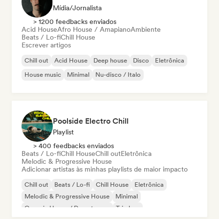
Mídia/Jornalista
> 1200 feedbacks enviados
Acid House
Afro House / Amapiano
Ambiente
Beats / Lo-fi
Chill House
Escrever artigos
Chill out
Acid House
Deep house
Disco
Eletrônica
House music
Minimal
Nu-disco / Italo
Poolside Electro Chill
Playlist
> 400 feedbacks enviados
Beats / Lo-fi
Chill House
Chill out
Eletrônica
Melodic & Progressive House
Adicionar artistas às minhas playlists de maior impacto
Chill out
Beats / Lo-fi
Chill House
Eletrônica
Melodic & Progressive House
Minimal
Organic House / Downtempo
Trip hop