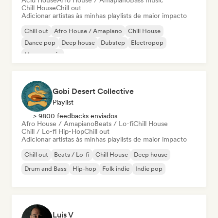
Acid House
Afro House / Amapiano
Bass music
Chill House
Chill out
Adicionar artistas às minhas playlists de maior impacto
Chill out
Afro House / Amapiano
Chill House
Dance pop
Deep house
Dubstep
Electropop
House music
Gobi Desert Collective
Playlist
> 9800 feedbacks enviados
Afro House / Amapiano
Beats / Lo-fi
Chill House
Chill / Lo-fi Hip-Hop
Chill out
Adicionar artistas às minhas playlists de maior impacto
Chill out
Beats / Lo-fi
Chill House
Deep house
Drum and Bass
Hip-hop
Folk indie
Indie pop
Luis V