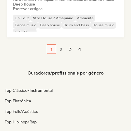
Deep house
Escrever artigos
Chill out
Afro House / Amapiano
Ambiente
Dance music
Deep house
Drum and Bass
House music
Indie Dance
1
2
3
4
Curadores/profissionais por género
Top Clássico/Instrumental
Top Eletrônica
Top Folk/Acústico
Top Hip-hop/Rap