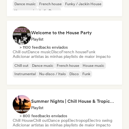
Dance music
French house
Funky / Jackin House
House music
Indie Dance
Welcome to the House Party
Playlist
> 1100 feedbacks enviados
Chill out
Dance music
Disco
French house
Funk
Adicionar artistas às minhas playlists de maior impacto
Chill out
Dance music
French house
House music
Instrumental
Nu-disco / Italo
Disco
Funk
Summer Nights | Chill House & Tropical Beats
Playlist
> 800 feedbacks enviados
Chill House
Chill out
Dance pop
Electropop
Electro swing
Adicionar artistas às minhas playlists de maior impacto