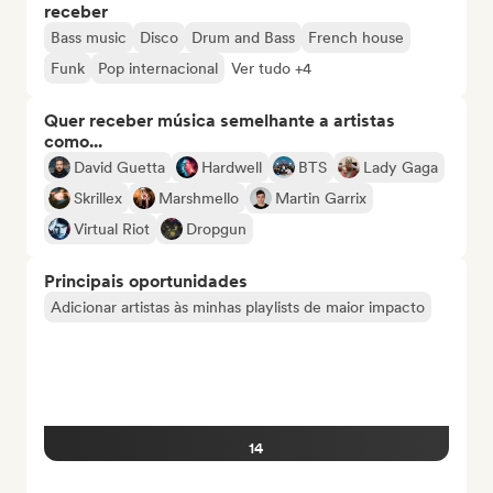
receber
Bass music
Disco
Drum and Bass
French house
Funk
Pop internacional
Ver tudo +4
Quer receber música semelhante a artistas
como...
David Guetta
Hardwell
BTS
Lady Gaga
Skrillex
Marshmello
Martin Garrix
Virtual Riot
Dropgun
Principais oportunidades
Adicionar artistas às minhas playlists de maior impacto
14