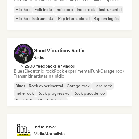
Hip-hop
Folk indie
Indie pop
Indie rock
Instrumental
Hip-hop instrumental
Rap internacional
Rap em inglês
Good Vibrations Radio
Rádio
> 2900 feedbacks enviados
Blues
Electronic rock
Rock experimental
Funk
Garage rock
Transmitir artistas na rádio
Blues
Rock experimental
Garage rock
Hard rock
Indie rock
Rock progressivo
Rock psicodélico
Rock & Roll / Rock Clássico
indie now
Mídia/Jornalista