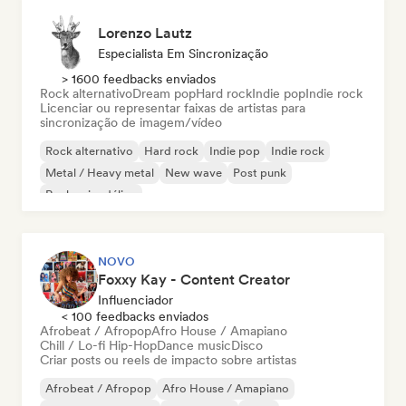
Lorenzo Lautz
Especialista Em Sincronização
> 1600 feedbacks enviados
Rock alternativo
Dream pop
Hard rock
Indie pop
Indie rock
Licenciar ou representar faixas de artistas para
sincronização de imagem/vídeo
Rock alternativo
Hard rock
Indie pop
Indie rock
Metal / Heavy metal
New wave
Post punk
Rock psicodélico
NOVO
Foxxy Kay - Content Creator
Influenciador
< 100 feedbacks enviados
Afrobeat / Afropop
Afro House / Amapiano
Chill / Lo-fi Hip-Hop
Dance music
Disco
Criar posts ou reels de impacto sobre artistas
Afrobeat / Afropop
Afro House / Amapiano