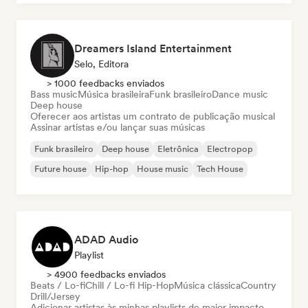
Dreamers Island Entertainment
Selo, Editora
> 1000 feedbacks enviados
Bass music
Música brasileira
Funk brasileiro
Dance music
Deep house
Oferecer aos artistas um contrato de publicação musical
Assinar artistas e/ou lançar suas músicas
Funk brasileiro
Deep house
Eletrônica
Electropop
Future house
Hip-hop
House music
Tech House
ADAD Audio
Playlist
> 4900 feedbacks enviados
Beats / Lo-fi
Chill / Lo-fi Hip-Hop
Música clássica
Country
Drill/Jersey
Adicionar artistas às minhas playlists de maior impacto