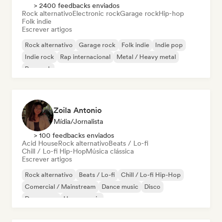
> 2400 feedbacks enviados
Rock alternativo
Electronic rock
Garage rock
Hip-hop
Folk indie
Escrever artigos
Rock alternativo
Garage rock
Folk indie
Indie pop
Indie rock
Rap internacional
Metal / Heavy metal
Pop rock
Zoila Antonio
Mídia/Jornalista
> 100 feedbacks enviados
Acid House
Rock alternativo
Beats / Lo-fi
Chill / Lo-fi Hip-Hop
Música clássica
Escrever artigos
Rock alternativo
Beats / Lo-fi
Chill / Lo-fi Hip-Hop
Comercial / Mainstream
Dance music
Disco
Dream pop
House music