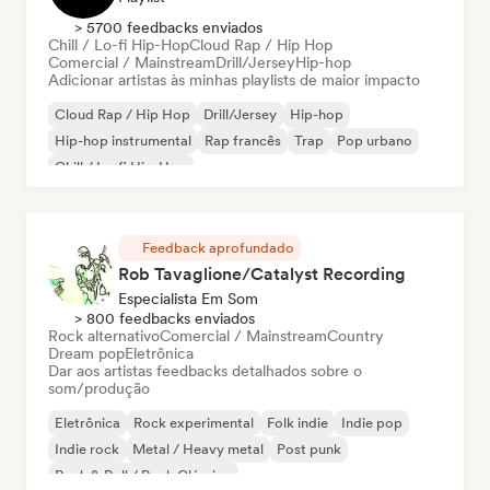
> 5700 feedbacks enviados
Chill / Lo-fi Hip-Hop
Cloud Rap / Hip Hop
Comercial / Mainstream
Drill/Jersey
Hip-hop
Adicionar artistas às minhas playlists de maior impacto
Cloud Rap / Hip Hop
Drill/Jersey
Hip-hop
Hip-hop instrumental
Rap francês
Trap
Pop urbano
Chill / Lo-fi Hip-Hop
Feedback aprofundado
Rob Tavaglione/Catalyst Recording
Especialista Em Som
> 800 feedbacks enviados
Rock alternativo
Comercial / Mainstream
Country
Dream pop
Eletrônica
Dar aos artistas feedbacks detalhados sobre o
som/produção
Eletrônica
Rock experimental
Folk indie
Indie pop
Indie rock
Metal / Heavy metal
Post punk
Rock & Roll / Rock Clássico