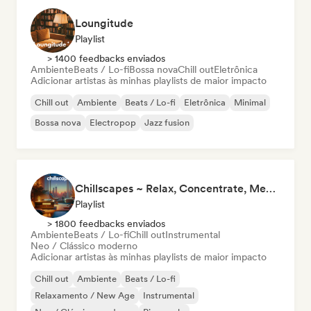
Loungitude
Playlist
> 1400 feedbacks enviados
Ambiente
Beats / Lo-fi
Bossa nova
Chill out
Eletrônica
Adicionar artistas às minhas playlists de maior impacto
Chill out
Ambiente
Beats / Lo-fi
Eletrônica
Minimal
Bossa nova
Electropop
Jazz fusion
Chillscapes ~ Relax, Concentrate, Meditate, Sleep, Dream
Playlist
> 1800 feedbacks enviados
Ambiente
Beats / Lo-fi
Chill out
Instrumental
Neo / Clássico moderno
Adicionar artistas às minhas playlists de maior impacto
Chill out
Ambiente
Beats / Lo-fi
Relaxamento / New Age
Instrumental