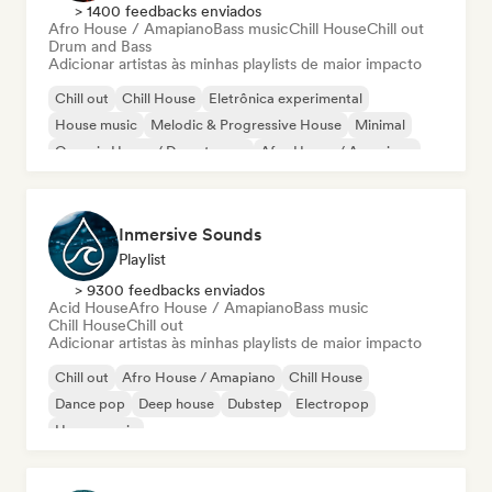
> 1400 feedbacks enviados
Afro House / Amapiano
Bass music
Chill House
Chill out
Drum and Bass
Adicionar artistas às minhas playlists de maior impacto
Chill out
Chill House
Eletrônica experimental
House music
Melodic & Progressive House
Minimal
Organic House / Downtempo
Afro House / Amapiano
Inmersive Sounds
Playlist
> 9300 feedbacks enviados
Acid House
Afro House / Amapiano
Bass music
Chill House
Chill out
Adicionar artistas às minhas playlists de maior impacto
Chill out
Afro House / Amapiano
Chill House
Dance pop
Deep house
Dubstep
Electropop
House music