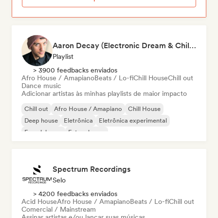
Aaron Decay (Electronic Dream & Chill Electronic Dream playlists)
Playlist
> 3900 feedbacks enviados
Afro House / Amapiano
Beats / Lo-fi
Chill House
Chill out
Dance music
Adicionar artistas às minhas playlists de maior impacto
Chill out
Afro House / Amapiano
Chill House
Deep house
Eletrônica
Eletrônica experimental
French house
Future house
Spectrum Recordings
Selo
> 4200 feedbacks enviados
Acid House
Afro House / Amapiano
Beats / Lo-fi
Chill out
Comercial / Mainstream
Assinar artistas e/ou lançar suas músicas