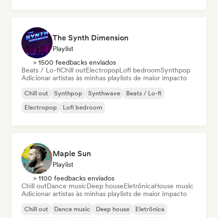
Neo / Clássico moderno
Piano solo
The Synth Dimension
Playlist
> 1500 feedbacks enviados
Beats / Lo-fi
Chill out
Electropop
Lofi bedroom
Synthpop
Adicionar artistas às minhas playlists de maior impacto
Chill out
Synthpop
Synthwave
Beats / Lo-fi
Electropop
Lofi bedroom
Maple Sun
Playlist
> 1100 feedbacks enviados
Chill out
Dance music
Deep house
Eletrônica
House music
Adicionar artistas às minhas playlists de maior impacto
Chill out
Dance music
Deep house
Eletrônica