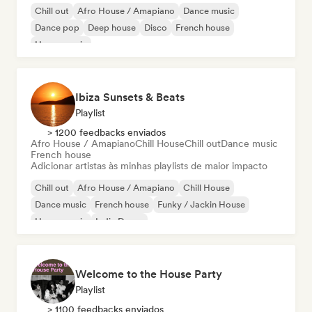
Chill out
Afro House / Amapiano
Dance music
Dance pop
Deep house
Disco
French house
House music
Ibiza Sunsets & Beats
Playlist
> 1200 feedbacks enviados
Afro House / Amapiano
Chill House
Chill out
Dance music
French house
Adicionar artistas às minhas playlists de maior impacto
Chill out
Afro House / Amapiano
Chill House
Dance music
French house
Funky / Jackin House
House music
Indie Dance
Welcome to the House Party
Playlist
> 1100 feedbacks enviados