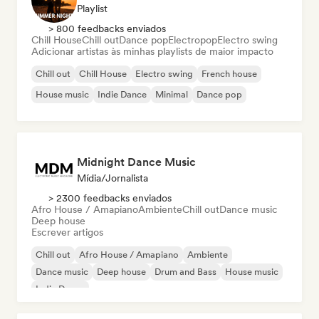
Playlist
> 800 feedbacks enviados
Chill House
Chill out
Dance pop
Electropop
Electro swing
Adicionar artistas às minhas playlists de maior impacto
Chill out
Chill House
Electro swing
French house
House music
Indie Dance
Minimal
Dance pop
Midnight Dance Music
Mídia/Jornalista
> 2300 feedbacks enviados
Afro House / Amapiano
Ambiente
Chill out
Dance music
Deep house
Escrever artigos
Chill out
Afro House / Amapiano
Ambiente
Dance music
Deep house
Drum and Bass
House music
Indie Dance