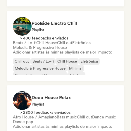
Poolside Electro Chill
Playlist
> 400 feedbacks enviados
Beats / Lo-fi
Chill House
Chill out
Eletrônica
Melodic & Progressive House
Adicionar artistas às minhas playlists de maior impacto
Chill out
Beats / Lo-fi
Chill House
Eletrônica
Melodic & Progressive House
Minimal
Organic House / Downtempo
Trip hop
Deep House Relax
Playlist
> 2300 feedbacks enviados
Afro House / Amapiano
Bass music
Chill out
Dance music
Dance pop
Adicionar artistas às minhas playlists de maior impacto