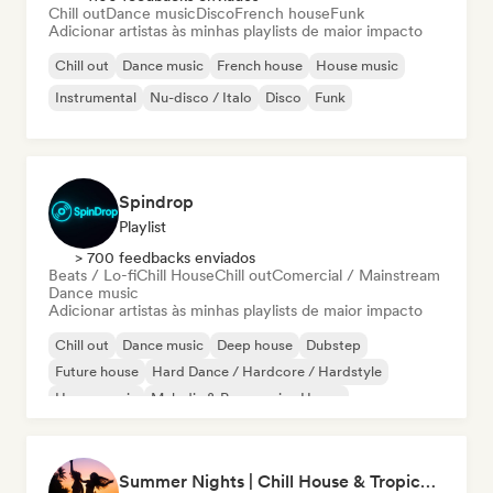
Chill out
Dance music
Disco
French house
Funk
Adicionar artistas às minhas playlists de maior impacto
Chill out
Dance music
French house
House music
Instrumental
Nu-disco / Italo
Disco
Funk
Spindrop
Playlist
> 700 feedbacks enviados
Beats / Lo-fi
Chill House
Chill out
Comercial / Mainstream
Dance music
Adicionar artistas às minhas playlists de maior impacto
Chill out
Dance music
Deep house
Dubstep
Future house
Hard Dance / Hardcore / Hardstyle
House music
Melodic & Progressive House
Summer Nights | Chill House & Tropical Beats