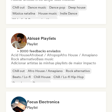
Chill out
Dance music
Dance pop
Deep house
Música natalina
House music
Indie Dance
Melodic & Progressive House
Ablozé Playlists
Playlist
> 3000 feedbacks enviados
Acid House
Afrobeat / Afropop
Afro House / Amapiano
Rock alternativo
Bass music
Adicionar artistas às minhas playlists de maior impacto
Chill out
Afro House / Amapiano
Rock alternativo
Beats / Lo-fi
Chill House
Chill / Lo-fi Hip-Hop
Deep house
Dream pop
Focus Electronica
Playlist