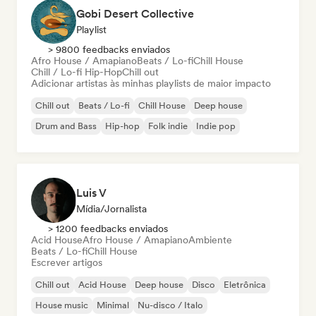
Gobi Desert Collective
Playlist
> 9800 feedbacks enviados
Afro House / Amapiano
Beats / Lo-fi
Chill House
Chill / Lo-fi Hip-Hop
Chill out
Adicionar artistas às minhas playlists de maior impacto
Chill out
Beats / Lo-fi
Chill House
Deep house
Drum and Bass
Hip-hop
Folk indie
Indie pop
Luis V
Mídia/Jornalista
> 1200 feedbacks enviados
Acid House
Afro House / Amapiano
Ambiente
Beats / Lo-fi
Chill House
Escrever artigos
Chill out
Acid House
Deep house
Disco
Eletrônica
House music
Minimal
Nu-disco / Italo