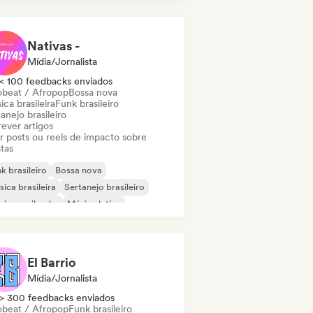
oud Rap / Hip Hop
Dancehall
ll/Jersey
House music
Nativas -
Mídia/Jornalista
< 100 feedbacks enviados
obeat / Afropop
Bossa nova
ca brasileira
Funk brasileiro
anejo brasileiro
ever artigos
ar posts ou reels de impacto sobre
stas
k brasileiro
Bossa nova
ica brasileira
Sertanejo brasileiro
ica caribenha
Música latina
 latino
Reggaeton
El Barrio
Mídia/Jornalista
> 300 feedbacks enviados
obeat / Afropop
Funk brasileiro