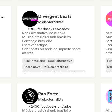
Música brasileira
Jazz fusion
Cl
Rap internacional
Dri
Fabiano Moreira - Sexta Sei
Divergent Beats
Mídia/Jornalista
> 100 feedbacks enviados
Rock alternativo
Bossa nova
Afr
Música brasileira
Funk brasileiro
Músi
Sertanejo brasileiro
Sert
Escrever artigos
Escr
Criar posts ou reels de impacto sobre
Cri
artistas
arti
Funk brasileiro
Rock alternativo
Fun
Bossa nova
Música brasileira
Mús
Rock experimental
Hip-hop
Indie rock
Mús
Pop rock
Pop
Rap Forte
Mídia/Jornalista
> 2400 feedbacks enviados
Música brasileira
Funk brasileiro
Afr