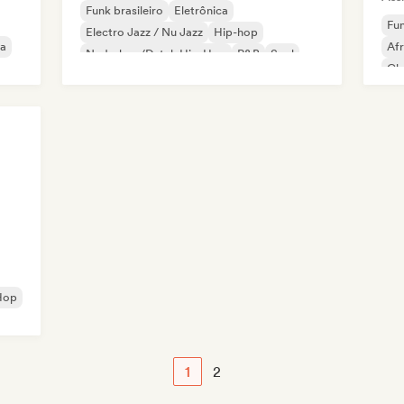
Funk brasileiro
Eletrônica
Fun
Electro Jazz / Nu Jazz
Hip-hop
na
Af
Nederhop/Dutch Hip-Hop
R&B
Soul
Cl
Beats / Lo-fi
Dr
Fun
Hop
1
2