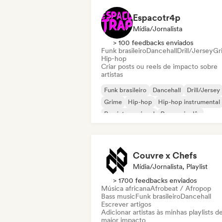
Espacotr4p
Mídia/Jornalista
> 100 feedbacks enviados
Funk brasileiro
Dancehall
Drill/Jersey
Gr
Hip-hop
Criar posts ou reels de impacto sobre
artistas
Funk brasileiro
Dancehall
Drill/Jersey
Grime
Hip-hop
Hip-hop instrumental
Rap internacional
Rap em inglês
Couvre x Chefs
Mídia/Jornalista, Playlist
> 1700 feedbacks enviados
Música africana
Afrobeat / Afropop
Bass music
Funk brasileiro
Dancehall
Escrever artigos
Adicionar artistas às minhas playlists d
maior impacto