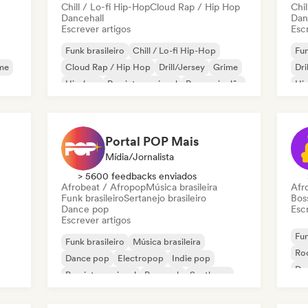
Chill / Lo-fi Hip-Hop
Cloud Rap / Hip Hop
Chil
Dancehall
Dan
Escrever artigos
Escr
Funk brasileiro
Chill / Lo-fi Hip-Hop
Fun
me
Cloud Rap / Hip Hop
Drill/Jersey
Grime
Dri
Hip-hop
Rap internacional
Rap em inglês
Hip
Pop
Portal POP Mais
Mídia/Jornalista
> 5600 feedbacks enviados
Afrobeat / Afropop
Música brasileira
Afr
Funk brasileiro
Sertanejo brasileiro
Bos
Dance pop
Escr
Escrever artigos
Fun
Funk brasileiro
Música brasileira
Roc
Dance pop
Electropop
Indie pop
Da
Pop internacional
Pop rock
Synthpop