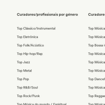
Curadores/profissionais por género
Curadores
Top Clássico/Instrumental
Top Música
Top Eletrônica
Top Música 
Top Folk/Acústico
Top Bossa 
Top Hip-hop/Rap
Top Música 
Top Jazz
Top Música
Top Metal
Top Música 
Top Pop
Top Danceh
Top R&B/Soul
Top Música 
Top Rock/Punk
Top Regga
Top Música do mundo / Espiritual
Top Música 