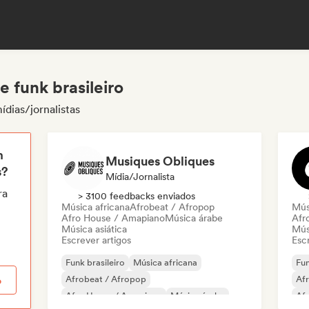
e funk brasileiro
ídias/jornalistas
m
Musiques Obliques
s?
Mídia/Jornalista
ra
> 3100 feedbacks enviados
Música africana
Afrobeat / Afropop
Mús
Afro House / Amapiano
Música árabe
Afr
Música asiática
Mús
Escrever artigos
Escr
Funk brasileiro
Música africana
Fun
Afrobeat / Afropop
Af
o
Afro House / Amapiano
Música árabe
Af