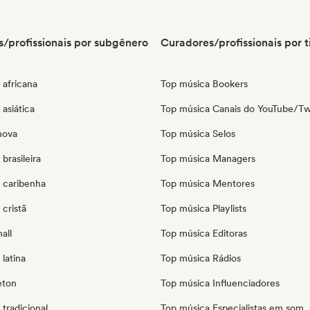
/profissionais por subgênero
Curadores/profissionais por t
 africana
Top música Bookers
asiática
Top música Canais do YouTube/Tw
nova
Top música Selos
brasileira
Top música Managers
 caribenha
Top música Mentores
cristã
Top música Playlists
all
Top música Editoras
latina
Top música Rádios
eton
Top música Influenciadores
tradicional
Top música Especialistas em som