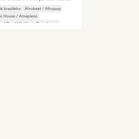
k brasileiro
Afrobeat / Afropop
ro House / Amapiano
oud Rap / Hip Hop
Deep house
um and Bass
Electro Jazz / Nu Jazz
ky / Jackin House