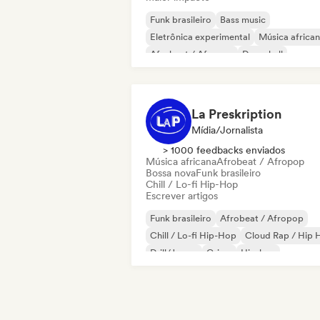
Funk brasileiro
Bass music
Eletrônica experimental
Música africa
Afrobeat / Afropop
Dancehall
Drill/Jersey
Drum and Bass
La Preskription
Mídia/Jornalista
> 1000 feedbacks enviados
Música africana
Afrobeat / Afropop
Bossa nova
Funk brasileiro
Chill / Lo-fi Hip-Hop
Escrever artigos
Funk brasileiro
Afrobeat / Afropop
Chill / Lo-fi Hip-Hop
Cloud Rap / Hip 
Drill/Jersey
Grime
Hip-hop
Rap em inglês