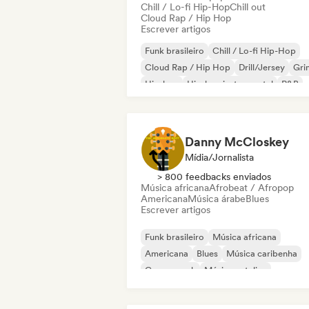
Chill / Lo-fi Hip-Hop
Chill out
Cloud Rap / Hip Hop
Escrever artigos
Funk brasileiro
Chill / Lo-fi Hip-Hop
Cloud Rap / Hip Hop
Drill/Jersey
Gri
Hip-hop
Hip-hop instrumental
R&B
Danny McCloskey
Mídia/Jornalista
> 800 feedbacks enviados
Música africana
Afrobeat / Afropop
Americana
Música árabe
Blues
Escrever artigos
Funk brasileiro
Música africana
Americana
Blues
Música caribenha
Garage rock
Música natalina
Pop psicodélico