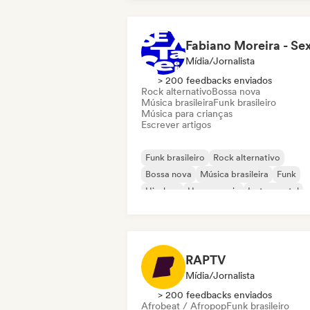
Mídia/Jornalista
> 200 feedbacks enviados
Rock alternativo
Bossa nova
Música brasileira
Funk brasileiro
Música para crianças
Escrever artigos
Funk brasileiro
Rock alternativo
Bossa nova
Música brasileira
Funk
Hip-hop
House music
Instrumental
RAPTV
Mídia/Jornalista
> 200 feedbacks enviados
Afrobeat / Afropop
Funk brasileiro