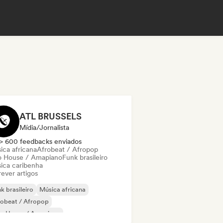
ATL BRUSSELS
Mídia/Jornalista
> 600 feedbacks enviados
ica africana
Afrobeat / Afropop
o House / Amapiano
Funk brasileiro
ica caribenha
ever artigos
k brasileiro
Música africana
robeat / Afropop
ro House / Amapiano