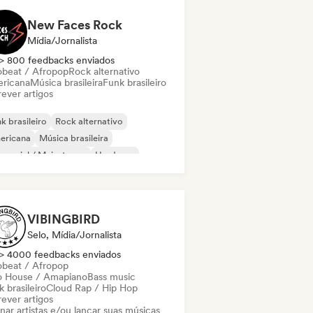
New Faces Rock
Mídia/Jornalista
> 800 feedbacks enviados
obeat / Afropop
Rock alternativo
ricana
Música brasileira
Funk brasileiro
ever artigos
k brasileiro
Rock alternativo
ericana
Música brasileira
mercial / Mainstream
Hardcore
tal melódico
Pop Punk
VIBINGBIRD
Selo, Mídia/Jornalista
> 4000 feedbacks enviados
obeat / Afropop
o House / Amapiano
Bass music
 brasileiro
Cloud Rap / Hip Hop
ever artigos
nar artistas e/ou lançar suas músicas