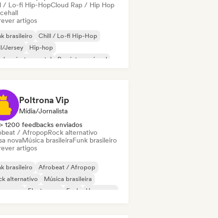
l / Lo-fi Hip-Hop
Cloud Rap / Hip Hop
cehall
ever artigos
k brasileiro
Chill / Lo-fi Hip-Hop
ll/Jersey
Hip-hop
-hop instrumental
Rap internacional
 latino
Jazz moderno
Poltrona Vip
Mídia/Jornalista
> 1200 feedbacks enviados
obeat / Afropop
Rock alternativo
sa nova
Música brasileira
Funk brasileiro
ever artigos
k brasileiro
Afrobeat / Afropop
k alternativo
Música brasileira
nce pop
Electropop
Funk
Hyperpop