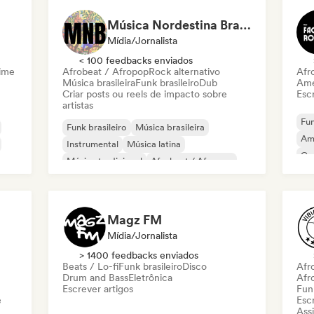
Música Nordestina Brasileira
Mídia/Jornalista
< 100 feedbacks enviados
ime
Afrobeat / Afropop
Rock alternativo
Afr
Música brasileira
Funk brasileiro
Dub
Ame
Criar posts ou reels de impacto sobre
Escr
artistas
Fun
Funk brasileiro
Música brasileira
Am
Instrumental
Música latina
Co
Música tradicional
Afrobeat / Afropop
Me
Rock alternativo
Dub
Magz FM
Mídia/Jornalista
> 1400 feedbacks enviados
Beats / Lo-fi
Funk brasileiro
Disco
Afr
Drum and Bass
Eletrônica
Afr
Escrever artigos
Funk
e
Escr
Assi