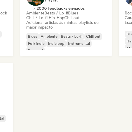
Playlist
> 2000 feedbacks enviados
rock
Ambiente
Beats / Lo-fi
Blues
Roc
e
Chill / Lo-fi Hip-Hop
Chill out
Gar
Adicionar artistas às minhas playlists de
Escr
maior impacto
Blu
Blues
Ambiente
Beats / Lo-fi
Chill out
Ha
Folk indie
Indie pop
Instrumental
Met
Pop soul
tal