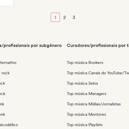
1
2
3
/profissionais por subgênero
Curadores/profissionais por t
ternativo
Top música Bookers
 rock
Top música Canais do YouTube/Tw
ock
Top música Selos
ock
Top música Managers
nk
Top música Mídias/Jornalistas
unk
Top música Mentores
sicodélico
Top música Playlists