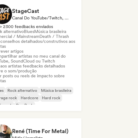
StageCast
Canal Do YouTube/Twitch, Mídia/Jornalista, Mentor, Influenciador, Especialista Em Som
> 2300 feedbacks enviados
k alternativo
Blues
Música brasileira
ercial / Mainstream
Death / Thrash
 conselhos detalhados/construtivos aos
stas
ever artigos
partilhar artistas no meu canal do
Tube, SoundCloud ou Twitch
 aos artistas feedbacks detalhados
re o som/produção
ar posts ou reels de impacto sobre
stas
es
Rock alternativo
Música brasileira
rage rock
Hardcore
Hard rock
ie rock
Pop Punk
René (Time For Metal)