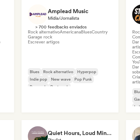
Amplead Music
Mídia/Jornalista
> 700 feedbacks enviados
Rock alternativo
Americana
Blues
Country
Roc
Garage rock
Com
e
Escrever artigos
Dar
arti
Escr
Com
You
Dar
Blues
Rock alternativo
Hyperpop
sob
Cri
Indie pop
New wave
Pop Punk
arti
Pop rock
Post punk
Blu
Ga
Ind
Quiet Hours, Loud Minds 🔮 Singer-Songwriter, Bedroom Pop & Dream Pop