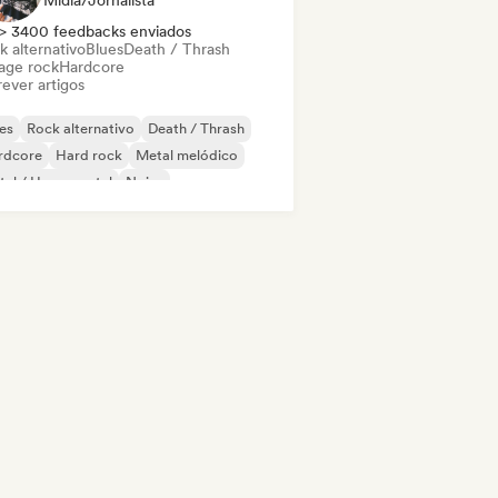
Mídia/Jornalista
> 3400 feedbacks enviados
k alternativo
Blues
Death / Thrash
age rock
Hardcore
ever artigos
es
Rock alternativo
Death / Thrash
rdcore
Hard rock
Metal melódico
al / Heavy metal
Noise