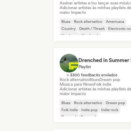
Assinar artistas e/ou lançar suas músic
Adicionar artistas às minhas playlists d
maior impacto
Blues
Rock alternativo
Americana
Country
Death / Thrash
Electronic ro
Hardcore
Hard rock
Playlist
> 3300 feedbacks enviados
Rock alternativo
Blues
Dream pop
Música para filmes
Folk indie
Adicionar artistas às minhas playlists d
maior impacto
Blues
Rock alternativo
Dream pop
Folk indie
Indie pop
Indie rock
Pop rock
Pop soul