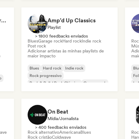
The End of a Movie (credit scenes) 🎞️ Cinematic Dream Pop & Bedroom Indie
Amp’d Up Classics
Playlist
> 1800 feedbacks enviados
Blues
Garage rock
Hard rock
Indie rock
Roc
Post rock
Mús
Adicionar artistas às minhas playlists de
Adic
e
maior impacto
mai
Blues
Hard rock
Indie rock
Blu
Rock progressivo
Fol
o
Rock & Roll / Rock Clássico
Garage rock
Lo
Post rock
Surf rock
On Beat
Mídia/Jornalista
> 400 feedbacks enviados
ave
Rock alternativo
Americana
Blues
Roc
Rock cristão
Coldwave
Har