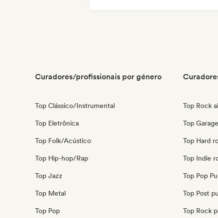
Metal / Heavy metal
Rock psicodélico
Curadores/profissionais por género
Curadores
Top Clássico/Instrumental
Top Rock al
Top Eletrônica
Top Garage
Top Folk/Acústico
Top Hard r
Top Hip-hop/Rap
Top Indie r
Top Jazz
Top Pop Pu
Top Metal
Top Post p
Top Pop
Top Rock p