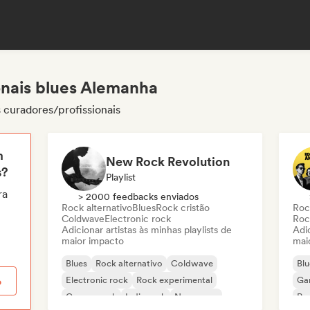
onais blues Alemanha
 curadores/profissionais
m
New Rock Revolution
s?
Playlist
ra
> 2000 feedbacks enviados
Rock alternativo
Blues
Rock cristão
Roc
Coldwave
Electronic rock
Roc
Adicionar artistas às minhas playlists de
Adic
maior impacto
mai
Blues
Rock alternativo
Coldwave
Blu
Electronic rock
Rock experimental
Ga
o
Garage rock
Indie rock
New wave
Po