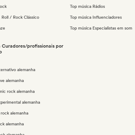
Rock
Top música Rádios
Roll / Rock Clássico
Top música Influenciadores
aze
Top música Especialistas em som
Curadores/profissionais por
o
ternativo alemanha
ve alemanha
onic rock alemanha
xperimental alemanha
 rock alemanha
ock alemanha
rock alemanha