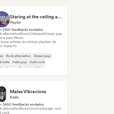
Staring at the ceiling at 2am
Playlist
> 2100 feedbacks enviados
k alternativo
Blues
Coldwave
Dream pop
ica para filmes
ionar artistas às minhas playlists de
or impacto
es
Rock alternativo
Dream pop
k indie
Indie pop
Indie rock
fi bedroom
Pop psicodélico
Males Vibracions
Rádio
> 2400 feedbacks enviados
k alternativo
Blues
Country
Garage rock
d rock