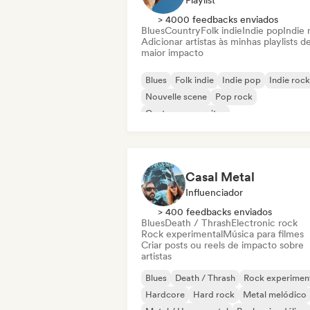
Playlist
> 4000 feedbacks enviados
Blues
Country
Folk indie
Indie pop
Indie 
Adicionar artistas às minhas playlists d
maior impacto
Blues
Folk indie
Indie pop
Indie rock
Nouvelle scene
Pop rock
Cantor-compositor
Chanson Française/Variété
Casal Metal
Influenciador
> 400 feedbacks enviados
Blues
Death / Thrash
Electronic rock
Rock experimental
Música para filmes
Criar posts ou reels de impacto sobre
artistas
Blues
Death / Thrash
Rock experimen
Hardcore
Hard rock
Metal melódico