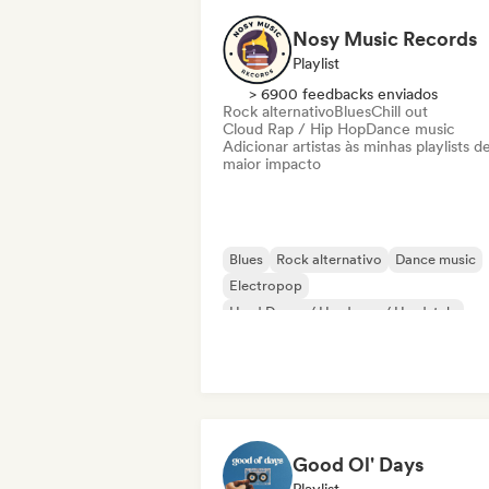
Nosy Music Records
Playlist
> 6900 feedbacks enviados
Rock alternativo
Blues
Chill out
Cloud Rap / Hip Hop
Dance music
Adicionar artistas às minhas playlists d
maior impacto
Blues
Rock alternativo
Dance music
Electropop
Hard Dance / Hardcore / Hardstyle
Hip-hop
House music
Phonk
Good Ol' Days