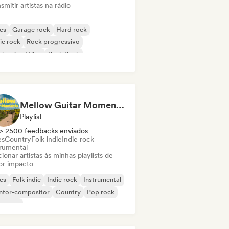
smitir artistas na rádio
es
Garage rock
Hard rock
ie rock
Rock progressivo
k psicodélico
Punk Rock
k & Roll / Rock Clássico
Mellow Guitar Moments 🎸 Acoustic Indie Folk & Singer-Songwriter
Playlist
> 2500 feedbacks enviados
es
Country
Folk indie
Indie rock
trumental
ionar artistas às minhas playlists de
or impacto
es
Folk indie
Indie rock
Instrumental
ntor-compositor
Country
Pop rock
oegaze