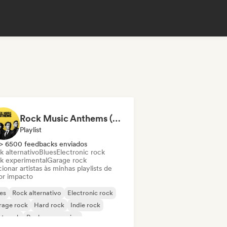
Rock Music Anthems (MonkeyPlaylists)
Playlist
> 6500 feedbacks enviados
k alternativo
Blues
Electronic rock
k experimental
Garage rock
ionar artistas às minhas playlists de
or impacto
es
Rock alternativo
Electronic rock
rage rock
Hard rock
Indie rock
st punk
Rock progressivo