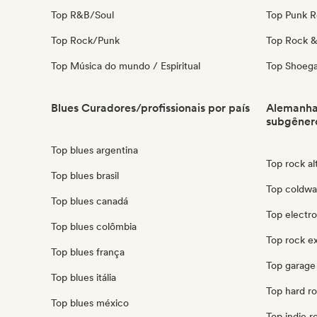
Top R&B/Soul
Top Punk 
Top Rock/Punk
Top Rock & 
Top Música do mundo / Espiritual
Top Shoeg
Blues Curadores/profissionais por país
Alemanha 
subgêner
Top blues argentina
Top rock al
Top blues brasil
Top coldwa
Top blues canadá
Top electr
Top blues colômbia
Top rock e
Top blues frança
Top garage
Top blues itália
Top hard r
Top blues méxico
Top indie 