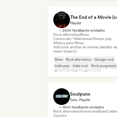
Playlist
> 2500 feedbacks enviados
Rock alternativo
Blues
Comercial / Mainstream
Dream pop
Música para filmes
Adicionar artistas às minhas playlists d
maior impacto
Blues
Rock alternativo
Garage rock
Indie pop
Indie rock
Rock progressiv
Rock psicodélico
Shoegaze
Soulpunx
Selo, Playlist
> 1900 feedbacks enviados
Rock alternativo
Americana
Blues
Coldw
Country