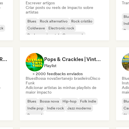
as
Escrever artigos
Tran
e
Criar posts ou reels de impacto sobre
artistas
Blu
Blues
Rock alternativo
Rock cristão
Ind
ck
Coldwave
Electronic rock
Roc
Rock experimental
Garage rock
Roc
Hard rock
Drenched in Summer Rain 🌧️🌴
Pops & Crackles | Vintage Vinyl Vibes
Playlist
> 2000 feedbacks enviados
Blues
Bossa nova
Sertanejo brasileiro
Disco
Blu
Funk
Ins
e
Adicionar artistas às minhas playlists de
Adic
maior impacto
mai
Blues
Bossa nova
Hip-hop
Folk indie
Blu
Indie pop
Indie rock
Jazz moderno
Ca
Pop soul
Sh