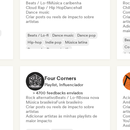
Beats / Lo-fi
Música caribenha
Roc
Cloud Rap / Hip Hop
Dancehall
Chil
Dance music
Com
Criar posts ou reels de impacto sobre
Cri
artistas
arti
Adic
mai
Beats / Lo-fi
Dance music
Dance pop
Bea
Hip-hop
Indie pop
Música latina
Co
Pop rock
Rap em inglês
Ind
Rap
Four Corners
Playlist, Influenciador
> 4700 feedbacks enviados
Rock alternativo
Beats / Lo-fi
Bossa nova
Aci
Música brasileira
Funk brasileiro
Amb
Criar posts ou reels de impacto sobre
Cri
artistas
arti
Adicionar artistas às minhas playlists de
Com
maior impacto
You
Assi