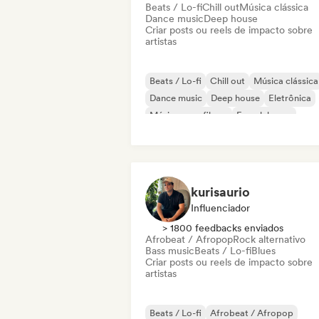
Beats / Lo-fi
Chill out
Música clássica
Dance music
Deep house
Criar posts ou reels de impacto sobre
artistas
Beats / Lo-fi
Chill out
Música clássica
Dance music
Deep house
Eletrônica
Música para filmes
French house
kurisaurio
Influenciador
> 1800 feedbacks enviados
Afrobeat / Afropop
Rock alternativo
Bass music
Beats / Lo-fi
Blues
Criar posts ou reels de impacto sobre
artistas
Beats / Lo-fi
Afrobeat / Afropop