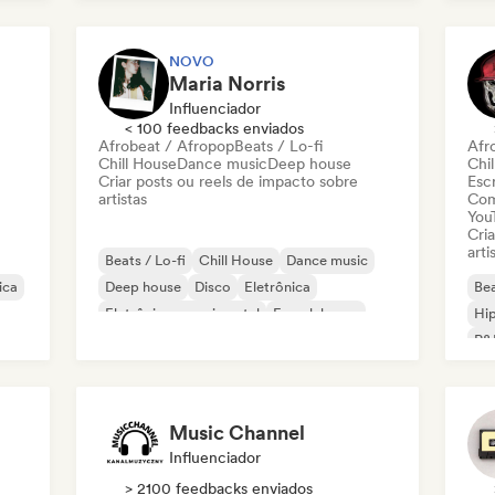
Organic House / Downtempo
NOVO
Maria Norris
Influenciador
< 100 feedbacks enviados
Afrobeat / Afropop
Beats / Lo-fi
Afr
Chill House
Dance music
Deep house
Chil
Criar posts ou reels de impacto sobre
Escr
artistas
Com
You
Cri
arti
Beats / Lo-fi
Chill House
Dance music
ica
Deep house
Disco
Eletrônica
Bea
Eletrônica experimental
French house
Hi
R&
Music Channel
Influenciador
> 2100 feedbacks enviados