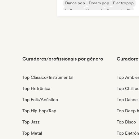
Dance pop
Dream pop
Electropop
Indie pop
Pop rock
Rap em inglês
Curadores/profissionais por género
Curadores
Top Clássico/Instrumental
Top Ambie
Top Eletrônica
Top Chill o
Top Folk/Acústico
Top Dance
Top Hip-hop/Rap
Top Deep 
Top Jazz
Top Disco
Top Metal
Top Eletrôn