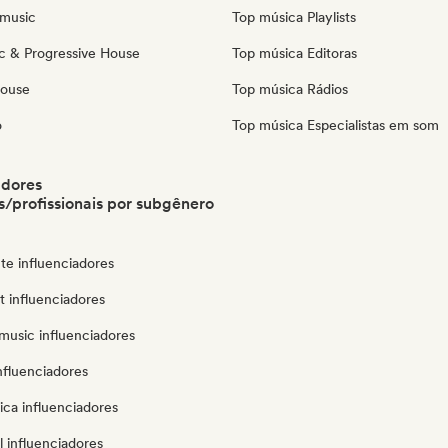
music
Top música Playlists
c & Progressive House
Top música Editoras
House
Top música Rádios
o
Top música Especialistas em som
adores
/profissionais por subgênero
te influenciadores
ut influenciadores
music influenciadores
nfluenciadores
ica influenciadores
 influenciadores