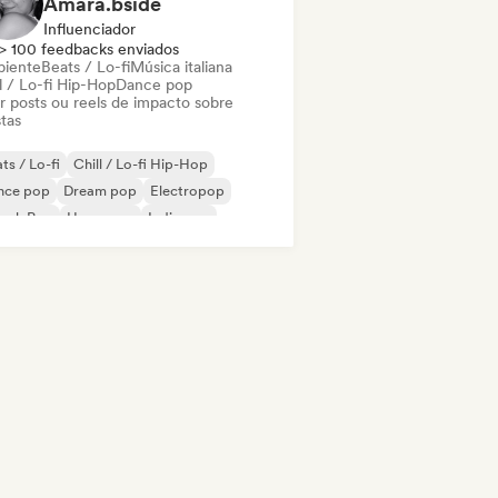
Amara.bside
Influenciador
> 100 feedbacks enviados
iente
Beats / Lo-fi
Música italiana
l / Lo-fi Hip-Hop
Dance pop
ar posts ou reels de impacto sobre
stas
ts / Lo-fi
Chill / Lo-fi Hip-Hop
nce pop
Dream pop
Electropop
ench Pop
Hyperpop
Indie pop