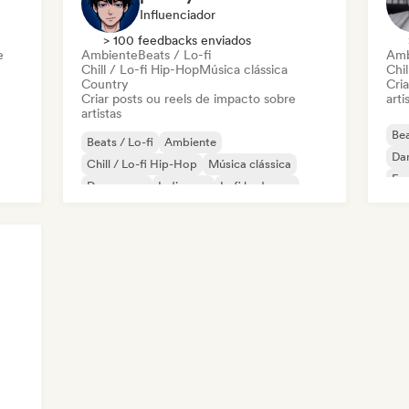
Influenciador
> 100 feedbacks enviados
e
Ambiente
Beats / Lo-fi
Amb
Chill / Lo-fi Hip-Hop
Música clássica
Chil
Country
Cri
Criar posts ou reels de impacto sobre
arti
artistas
Bea
Beats / Lo-fi
Ambiente
Da
Chill / Lo-fi Hip-Hop
Música clássica
Fr
Dream pop
Indie pop
Lofi bedroom
R&B