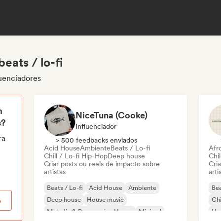
eats / lo-fi
luenciadores
m
NiceTuna (Cooke)
s?
Influenciador
ra
> 500 feedbacks enviados
Acid House
Ambiente
Beats / Lo-fi
Afr
Chill / Lo-fi Hip-Hop
Deep house
Chil
Criar posts ou reels de impacto sobre
Cri
artistas
arti
Beats / Lo-fi
Acid House
Ambiente
Bea
Deep house
House music
Chi
o
Melodic & Progressive House
Minimal
Ho