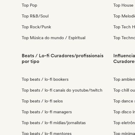
Top Pop
Top House 
Top R&B/Soul
Top Melodi
Top Rock/Punk
Top Tech 
Top Música do mundo / Espiritual
Top Techn
Beats / Lo-fi Curadores/profissionais
Influenci
por tipo
Curadores
Top beats / lo-fi bookers
Top ambien
Top beats / lo-fi canais do youtube/twitch
Top chill o
Top beats / lo-fi selos
Top dance 
Top beats / lo-fi managers
Top disco i
Top beats / lo-fi mídias/jornalistas
Top eletrôn
Top beats / lo-fi mentores
Top minimal