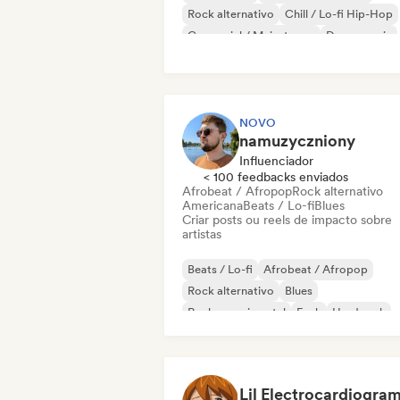
Rock alternativo
Chill / Lo-fi Hip-Hop
Comercial / Mainstream
Dance music
Dance pop
Hip-hop
NOVO
namuzyczniony
Influenciador
< 100 feedbacks enviados
Afrobeat / Afropop
Rock alternativo
Americana
Beats / Lo-fi
Blues
Criar posts ou reels de impacto sobre
artistas
Beats / Lo-fi
Afrobeat / Afropop
Rock alternativo
Blues
Rock experimental
Funk
Hard rock
Indie rock
Lil Electrocardiogra