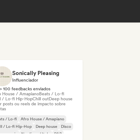
Sonically Pleasing
Influenciador
> 100 feedbacks enviados
o House / Amapiano
Beats / Lo-fi
l / Lo-fi Hip-Hop
Chill out
Deep house
ar posts ou reels de impacto sobre
stas
ts / Lo-fi
Afro House / Amapiano
ll / Lo-fi Hip-Hop
Deep house
Disco
use music
Nu-disco / Italo
R&B