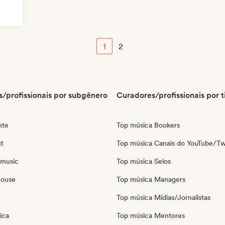
1
2
/profissionais por subgênero
Curadores/profissionais por t
nte
Top música Bookers
ut
Top música Canais do YouTube/Tw
 music
Top música Selos
house
Top música Managers
Top música Mídias/Jornalistas
ica
Top música Mentores