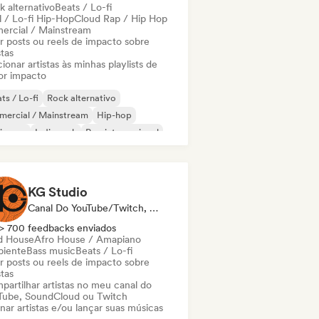
k alternativo
Beats / Lo-fi
l / Lo-fi Hip-Hop
Cloud Rap / Hip Hop
ercial / Mainstream
ar posts ou reels de impacto sobre
stas
ionar artistas às minhas playlists de
or impacto
ts / Lo-fi
Rock alternativo
mercial / Mainstream
Hip-hop
ie pop
Indie rock
Pop internacional
 internacional
KG Studio
Canal Do YouTube/Twitch, Selo, Influenciador
> 700 feedbacks enviados
d House
Afro House / Amapiano
iente
Bass music
Beats / Lo-fi
ar posts ou reels de impacto sobre
stas
partilhar artistas no meu canal do
Tube, SoundCloud ou Twitch
nar artistas e/ou lançar suas músicas