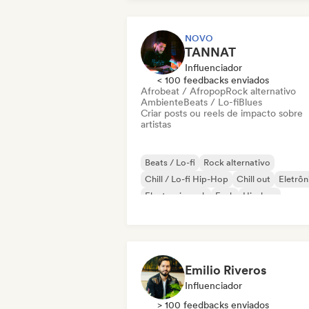
NOVO
TANNAT
Influenciador
< 100 feedbacks enviados
Afrobeat / Afropop
Rock alternativo
Ambiente
Beats / Lo-fi
Blues
Criar posts ou reels de impacto sobre
artistas
Beats / Lo-fi
Rock alternativo
Chill / Lo-fi Hip-Hop
Chill out
Eletrôn
Electronic rock
Funk
Hip-hop
Emilio Riveros
Influenciador
> 100 feedbacks enviados