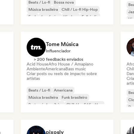
Beats / Lo-fi
Bossa nova
Bea
Música brasileira
Chill / Lo-fi Hip-Hop
Jaz
Funk
Jazz fusion
Hip-hop
Folk indie
Hi
Tome Música
Influenciador
> 200 feedbacks enviados
Acid House
Afro House / Amapiano
Afr
Ambiente
Americana
Bass music
Chil
Criar posts ou reels de impacto sobre
Dan
artistas
Cri
arti
Beats / Lo-fi
Americana
Bea
Música brasileira
Funk brasileiro
Cl
Sertanejo brasileiro
Chill / Lo-fi Hip-Hop
Dr
Música clássica
Cloud Rap / Hip Hop
Mús
m
pixosly