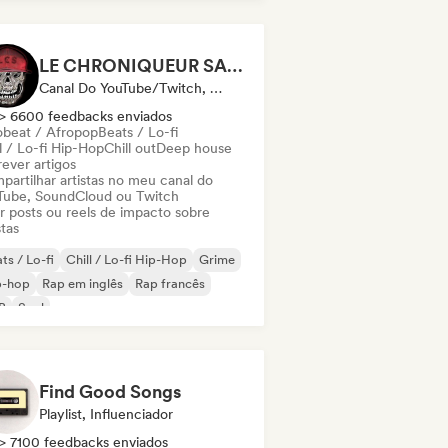
LE CHRONIQUEUR SALE
Canal Do YouTube/Twitch, Mídia/Jornalista, Influenciador
> 6600 feedbacks enviados
obeat / Afropop
Beats / Lo-fi
l / Lo-fi Hip-Hop
Chill out
Deep house
ever artigos
partilhar artistas no meu canal do
Tube, SoundCloud ou Twitch
ar posts ou reels de impacto sobre
stas
ts / Lo-fi
Chill / Lo-fi Hip-Hop
Grime
p-hop
Rap em inglês
Rap francês
B
Soul
Find Good Songs
Playlist, Influenciador
> 7100 feedbacks enviados