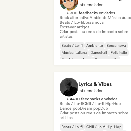
Influenciador
> 300 feedbacks enviados
Rock alternativo
Ambiente
Música árab
Beats / Lo-fi
Bossa nova
Escrever artigos
Criar posts ou reels de impacto sobre
artistas
Beats / Lo-fi
Ambiente
Bossa nova
Música italiana
Dancehall
Folk indie
Rap internacional
Rap em inglês
Lyrics & Vibes
Influenciador
> 4400 feedbacks enviados
Beats / Lo-fi
Chill / Lo-fi Hip-Hop
Dance pop
Dream pop
Dub
Criar posts ou reels de impacto sobre
artistas
Beats / Lo-fi
Chill / Lo-fi Hip-Hop