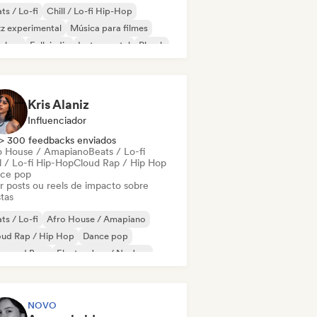
ts / Lo-fi
Chill / Lo-fi Hip-Hop
z experimental
Música para filmes
p-hop
Folk indie
Instrumental
Phonk
Kris Alaniz
Influenciador
> 300 feedbacks enviados
o House / Amapiano
Beats / Lo-fi
l / Lo-fi Hip-Hop
Cloud Rap / Hip Hop
ce pop
ar posts ou reels de impacto sobre
stas
ts / Lo-fi
Afro House / Amapiano
oud Rap / Hip Hop
Dance pop
um and Bass
Electro Jazz / Nu Jazz
ica para filmes
Instrumental
NOVO