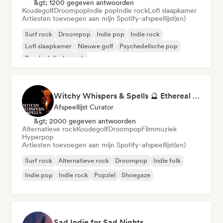
&gt; 1200 gegeven antwoorden
Koudegolf
Droompop
Indie pop
Indie rock
Lofi slaapkamer
Artiesten toevoegen aan mijn Spotify-afspeellijst(en)
Surf rock
Droompop
Indie pop
Indie rock
Lofi slaapkamer
Nieuwe golf
Psychedelische pop
Psychedelische rock
Witchy Whispers & Spells 🔮 Ethereal Art Pop & Dream Pop
Afspeellijst Curator
&gt; 2000 gegeven antwoorden
Alternatieve rock
Koudegolf
Droompop
Filmmuziek
Hyperpop
Artiesten toevoegen aan mijn Spotify-afspeellijst(en)
Surf rock
Alternatieve rock
Droompop
Indie folk
Indie pop
Indie rock
Popziel
Shoegaze
Sad Indie for Sad Nights