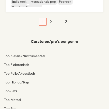
Indie rock
Internationale pop
Poprock
Psychedelische pop
1
2
...
3
Curatoren/pro's per genre
Top Klassiek/Instrumentaal
Top Elektronisch
Top Folk/Akoestisch
Top Hiphop/Rap
Top Jazz
Top Metaal
Top Pop