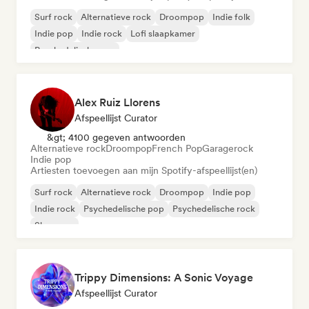
Surf rock
Alternatieve rock
Droompop
Indie folk
Indie pop
Indie rock
Lofi slaapkamer
Psychedelische pop
Alex Ruiz Llorens
Afspeellijst Curator
&gt; 4100 gegeven antwoorden
Alternatieve rock
Droompop
French Pop
Garagerock
Indie pop
Artiesten toevoegen aan mijn Spotify-afspeellijst(en)
Surf rock
Alternatieve rock
Droompop
Indie pop
Indie rock
Psychedelische pop
Psychedelische rock
Shoegaze
Trippy Dimensions: A Sonic Voyage
Afspeellijst Curator