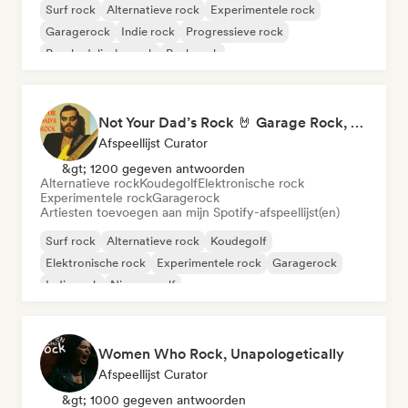
Surf rock
Alternatieve rock
Experimentele rock
Garagerock
Indie rock
Progressieve rock
Psychedelische rock
Punk rock
Not Your Dad’s Rock 🤘 Garage Rock, Alt-Rock & Indie Anthems
Afspeellijst Curator
&gt; 1200 gegeven antwoorden
Alternatieve rock
Koudegolf
Elektronische rock
Experimentele rock
Garagerock
Artiesten toevoegen aan mijn Spotify-afspeellijst(en)
Surf rock
Alternatieve rock
Koudegolf
Elektronische rock
Experimentele rock
Garagerock
Indie rock
Nieuwe golf
Women Who Rock, Unapologetically
Afspeellijst Curator
&gt; 1000 gegeven antwoorden