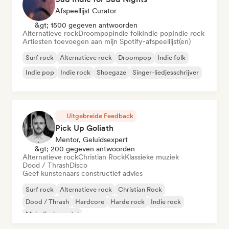
Afspeellijst Curator
&gt; 1500 gegeven antwoorden
Alternatieve rock
Droompop
Indie folk
Indie pop
Indie rock
Artiesten toevoegen aan mijn Spotify-afspeellijst(en)
Surf rock
Alternatieve rock
Droompop
Indie folk
Indie pop
Indie rock
Shoegaze
Singer-liedjesschrijver
Uitgebreide Feedback
Pick Up Goliath
Mentor, Geluidsexpert
&gt; 200 gegeven antwoorden
Alternatieve rock
Christian Rock
Klassieke muziek
Dood / Thrash
Disco
Geef kunstenaars constructief advies
Surf rock
Alternatieve rock
Christian Rock
Dood / Thrash
Hardcore
Harde rock
Indie rock
Melodische metal