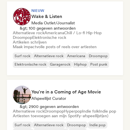
NIEUW
Wake & Listen
Media Outlet/Journalist
&gt; 100 gegeven antwoorden
Alternatieve rock
Americana
Chill / Lo-fi Hip-Hop
Droompop
Elektronische rock
Artikelen schrijven
Maak impactvolle posts of reels over artiesten
Surf rock
Alternatieve rock
Americana
Droompop
Elektronische rock
Garagerock
Hiphop
Post punk
You're in a Coming of Age Movie
Afspeellijst Curator
&gt; 2900 gegeven antwoorden
Alternatieve rock
Droompop
Hyperpop
Indie folk
Indie pop
Artiesten toevoegen aan mijn Spotify-afspeellijst(en)
Surf rock
Alternatieve rock
Droompop
Indie pop