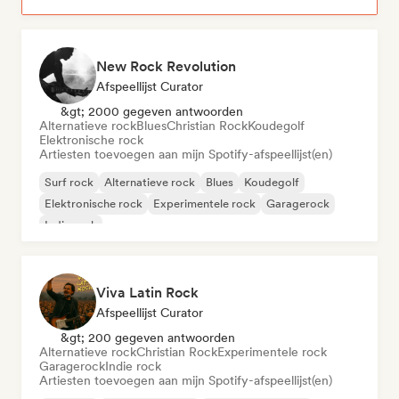
New Rock Revolution
Afspeellijst Curator
&gt; 2000 gegeven antwoorden
Alternatieve rock
Blues
Christian Rock
Koudegolf
Elektronische rock
Artiesten toevoegen aan mijn Spotify-afspeellijst(en)
Surf rock
Alternatieve rock
Blues
Koudegolf
Elektronische rock
Experimentele rock
Garagerock
Indie rock
Viva Latin Rock
Afspeellijst Curator
&gt; 200 gegeven antwoorden
Alternatieve rock
Christian Rock
Experimentele rock
Garagerock
Indie rock
Artiesten toevoegen aan mijn Spotify-afspeellijst(en)