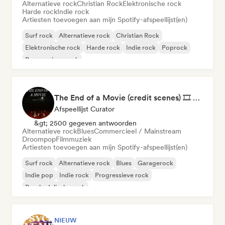
Alternatieve rock
Christian Rock
Elektronische rock
Harde rock
Indie rock
Artiesten toevoegen aan mijn Spotify-afspeellijst(en)
Surf rock
Alternatieve rock
Christian Rock
Elektronische rock
Harde rock
Indie rock
Poprock
Progressieve rock
The End of a Movie (credit scenes) 🎞️ Cinematic Dream Pop & Bedroom Indie
Afspeellijst Curator
&gt; 2500 gegeven antwoorden
Alternatieve rock
Blues
Commercieel / Mainstream
Droompop
Filmmuziek
Artiesten toevoegen aan mijn Spotify-afspeellijst(en)
Surf rock
Alternatieve rock
Blues
Garagerock
Indie pop
Indie rock
Progressieve rock
Psychedelische rock
NIEUW