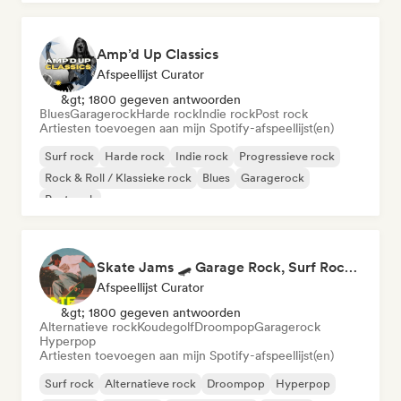
Amp’d Up Classics
Afspeellijst Curator
&gt; 1800 gegeven antwoorden
Blues
Garagerock
Harde rock
Indie rock
Post rock
Artiesten toevoegen aan mijn Spotify-afspeellijst(en)
Surf rock
Harde rock
Indie rock
Progressieve rock
Rock & Roll / Klassieke rock
Blues
Garagerock
Post rock
Skate Jams 🛹 Garage Rock, Surf Rock & Neo-Psych
Afspeellijst Curator
&gt; 1800 gegeven antwoorden
Alternatieve rock
Koudegolf
Droompop
Garagerock
Hyperpop
Artiesten toevoegen aan mijn Spotify-afspeellijst(en)
Surf rock
Alternatieve rock
Droompop
Hyperpop