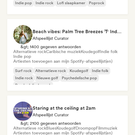
Indie pop
Indie rock
Lofi slaapkamer
Poprock
Beach vibes: Palm Tree Breezes 🌴 Indie Folk, Acoustic & Singer-Songwriter
Afspeellijst Curator
&gt; 1400 gegeven antwoorden
Alternatieve rock
Caribische muziek
Koudegolf
Indie folk
Indie pop
Artiesten toevoegen aan mijn Spotify-afspeellijst(en)
Surf rock
Alternatieve rock
Koudegolf
Indie folk
Indie rock
Nieuwe golf
Psychedelische pop
Psychedelische rock
Staring at the ceiling at 2am
Afspeellijst Curator
&gt; 2100 gegeven antwoorden
Alternatieve rock
Blues
Koudegolf
Droompop
Filmmuziek
Artiesten toevoegen aan mijn Spotify-afspeellijst(en)