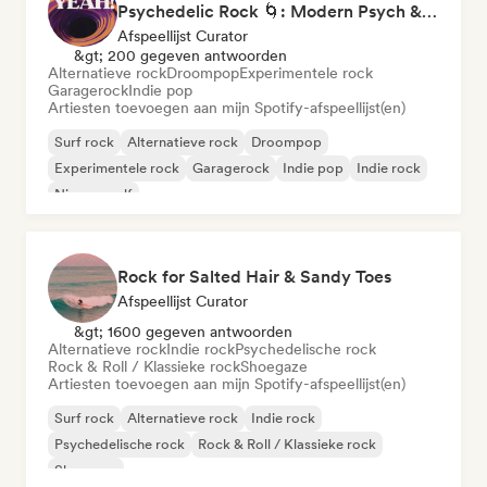
Psychedelic Rock 🌀: Modern Psych & Turkish Vibes
Afspeellijst Curator
&gt; 200 gegeven antwoorden
Alternatieve rock
Droompop
Experimentele rock
Garagerock
Indie pop
Artiesten toevoegen aan mijn Spotify-afspeellijst(en)
Surf rock
Alternatieve rock
Droompop
Experimentele rock
Garagerock
Indie pop
Indie rock
Nieuwe golf
Rock for Salted Hair & Sandy Toes
Afspeellijst Curator
&gt; 1600 gegeven antwoorden
Alternatieve rock
Indie rock
Psychedelische rock
Rock & Roll / Klassieke rock
Shoegaze
Artiesten toevoegen aan mijn Spotify-afspeellijst(en)
Surf rock
Alternatieve rock
Indie rock
Psychedelische rock
Rock & Roll / Klassieke rock
Shoegaze