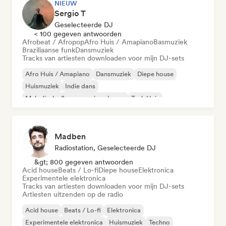
NIEUW
Sergio T
Geselecteerde DJ
< 100 gegeven antwoorden
Afrobeat / Afropop
Afro Huis / Amapiano
Basmuziek
Braziliaanse funk
Dansmuziek
Tracks van artiesten downloaden voor mijn DJ-sets
Afro Huis / Amapiano
Dansmuziek
Diepe house
Huismuziek
Indie dans
Melodische & progressieve house
Tech Huis
Afrobeat / Afropop
Madben
Radiostation, Geselecteerde DJ
&gt; 800 gegeven antwoorden
Acid house
Beats / Lo-fi
Diepe house
Elektronica
Experimentele elektronica
Tracks van artiesten downloaden voor mijn DJ-sets
Artiesten uitzenden op de radio
Acid house
Beats / Lo-fi
Elektronica
Experimentele elektronica
Huismuziek
Techno