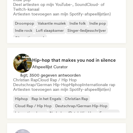
Deel artiesten op mijn YouTube-, SoundCloud- of
Twitch-kanaal
Artiesten toevoegen aan mijn Spotify-afspeellijst(en)
Droompop
Vakantie muziek
Indie folk
Indie pop
Indie rock
Lofi slaapkamer
Singer-liedjesschrijver
Alternatieve rock
Hip-hop that makes you nod in silence
Afspeellijst Curator
&gt; 3500 gegeven antwoorden
Christian Rap
Cloud Rap / Hip Hop
Deutschrap/German Hip-Hop
Hiphop
Internationale rap
Artiesten toevoegen aan mijn Spotify-afspeellijst(en)
Hiphop
Rap in het Engels
Christian Rap
Cloud Rap / Hip Hop
Deutschrap/German Hip-Hop
Internationale rap
Nederhop/Dutch Hip-Hop
Franse rap