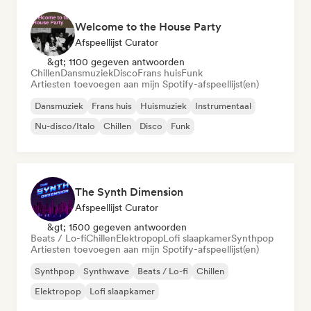
Welcome to the House Party
Afspeellijst Curator
&gt; 1100 gegeven antwoorden
Chillen
Dansmuziek
Disco
Frans huis
Funk
Artiesten toevoegen aan mijn Spotify-afspeellijst(en)
Dansmuziek
Frans huis
Huismuziek
Instrumentaal
Nu-disco/Italo
Chillen
Disco
Funk
The Synth Dimension
Afspeellijst Curator
&gt; 1500 gegeven antwoorden
Beats / Lo-fi
Chillen
Elektropop
Lofi slaapkamer
Synthpop
Artiesten toevoegen aan mijn Spotify-afspeellijst(en)
Synthpop
Synthwave
Beats / Lo-fi
Chillen
Elektropop
Lofi slaapkamer