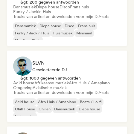
&gt; 200 gegeven antwoorden
Dansmuziek
Diepe house
Disco
Frans huis
Funky / Jackin Huis
Tracks van artiesten downloaden voor mijn DJ-sets
Dansmuziek
Diepe house
Disco
Frans huis
Funky / Jackin Huis
Huismuziek
Minimaal
Nu-disco/Italo
SLVN
Geselecteerde DJ
&gt; 1000 gegeven antwoorden
Acid house
Afrikaanse muziek
Afro Huis / Amapiano
Omgeving
Aziatische muziek
Tracks van artiesten downloaden voor mijn DJ-sets
Acid house
Afro Huis / Amapiano
Beats / Lo-fi
Chill House
Chillen
Dansmuziek
Diepe house
Elektronica