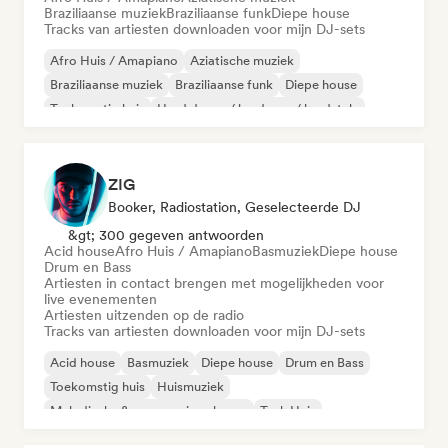
Braziliaanse muziek
Braziliaanse funk
Diepe house
Tracks van artiesten downloaden voor mijn DJ-sets
Afro Huis / Amapiano
Aziatische muziek
Braziliaanse muziek
Braziliaanse funk
Diepe house
Toekomstig huis
Hard dance / hardcore / hardstyle
Harde Techno
ZIG
Booker, Radiostation, Geselecteerde DJ
&gt; 300 gegeven antwoorden
Acid house
Afro Huis / Amapiano
Basmuziek
Diepe house
Drum en Bass
Artiesten in contact brengen met mogelijkheden voor
live evenementen
Artiesten uitzenden op de radio
Tracks van artiesten downloaden voor mijn DJ-sets
Acid house
Basmuziek
Diepe house
Drum en Bass
Toekomstig huis
Huismuziek
Melodische & progressieve house
Tech Huis