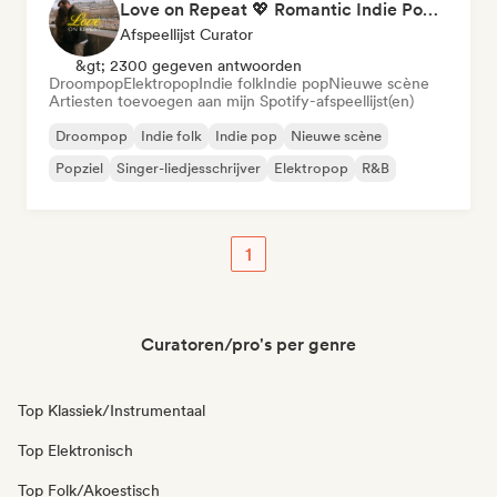
Love on Repeat 💖 Romantic Indie Pop, Neo Soul & Singer-Songwriter
Afspeellijst Curator
&gt; 2300 gegeven antwoorden
Droompop
Elektropop
Indie folk
Indie pop
Nieuwe scène
Artiesten toevoegen aan mijn Spotify-afspeellijst(en)
Droompop
Indie folk
Indie pop
Nieuwe scène
Popziel
Singer-liedjesschrijver
Elektropop
R&B
1
Curatoren/pro's per genre
Top Klassiek/Instrumentaal
Top Elektronisch
Top Folk/Akoestisch