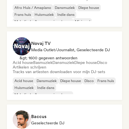
Afro Huis / Amapiano
Dansmuziek
Diepe house
Frans huis
Huismuziek
Indie dans
Melodische & progressieve house
Minimaal
Novaj TV
Media Outlet/Journalist, Geselecteerde DJ
&gt; 1600 gegeven antwoorden
Acid house
Basmuziek
Dansmuziek
Diepe house
Disco
Artikelen schrijven
Tracks van artiesten downloaden voor mijn DJ-sets
Acid house
Dansmuziek
Diepe house
Disco
Frans huis
Huismuziek
Indie dans
Melodische & progressieve house
Baccus
Geselecteerde DJ