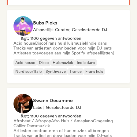
Bubs Picks
Afspeellijst Curator, Geselecteerde DJ
&gt; 1100 gegeven antwoorden
Acid house
Disco
Frans huis
Huismuziek
Indie dans
Tracks van artiesten downloaden voor mijn DJ-sets
Artiesten toevoegen aan mijn Spotify-afspeellijst(en)
Acid house
Disco
Huismuziek
Indie dans
Nu-disco/Italo
Synthwave
Trance
Frans huis
Swann Decamme
Label, Geselecteerde DJ
&gt; 1100 gegeven antwoorden
Afrobeat / Afropop
Afro Huis / Amapiano
Omgeving
Chillen
Dansmuziek
Artiesten contracteren of hun muziek uitbrengen
Tracks van artiesten downloaden voor mijn DJ-sets