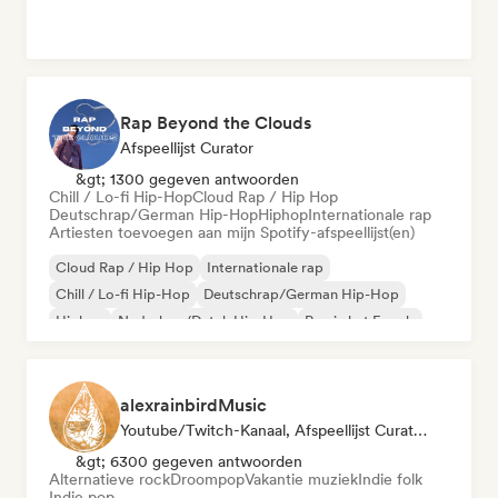
Rap Beyond the Clouds
Afspeellijst Curator
&gt; 1300 gegeven antwoorden
Chill / Lo-fi Hip-Hop
Cloud Rap / Hip Hop
Deutschrap/German Hip-Hop
Hiphop
Internationale rap
Artiesten toevoegen aan mijn Spotify-afspeellijst(en)
Cloud Rap / Hip Hop
Internationale rap
Chill / Lo-fi Hip-Hop
Deutschrap/German Hip-Hop
Hiphop
Nederhop/Dutch Hip-Hop
Rap in het Engels
Franse rap
alexrainbirdMusic
Youtube/Twitch-Kanaal, Afspeellijst Curator
&gt; 6300 gegeven antwoorden
Alternatieve rock
Droompop
Vakantie muziek
Indie folk
Indie pop