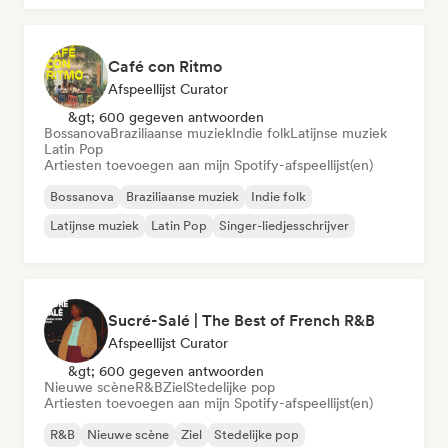
Café con Ritmo
Afspeellijst Curator
&gt; 600 gegeven antwoorden
Bossanova
Braziliaanse muziek
Indie folk
Latijnse muziek
Latin Pop
Artiesten toevoegen aan mijn Spotify-afspeellijst(en)
Bossanova
Braziliaanse muziek
Indie folk
Latijnse muziek
Latin Pop
Singer-liedjesschrijver
Sucré-Salé | The Best of French R&B
Afspeellijst Curator
&gt; 600 gegeven antwoorden
Nieuwe scène
R&B
Ziel
Stedelijke pop
Artiesten toevoegen aan mijn Spotify-afspeellijst(en)
R&B
Nieuwe scène
Ziel
Stedelijke pop