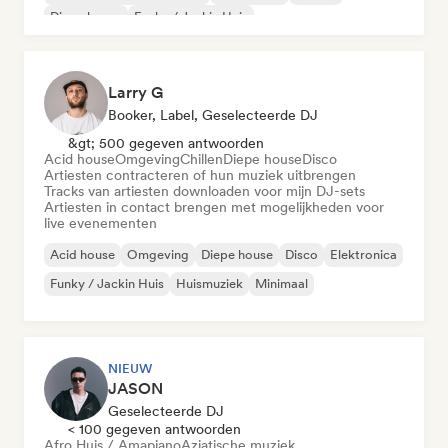
Diepe house
Funky / Jackin Huis
Larry G
Booker, Label, Geselecteerde DJ
&gt; 500 gegeven antwoorden
Acid house
Omgeving
Chillen
Diepe house
Disco
Artiesten contracteren of hun muziek uitbrengen
Tracks van artiesten downloaden voor mijn DJ-sets
Artiesten in contact brengen met mogelijkheden voor
live evenementen
Acid house
Omgeving
Diepe house
Disco
Elektronica
Funky / Jackin Huis
Huismuziek
Minimaal
NIEUW
JASON
Geselecteerde DJ
< 100 gegeven antwoorden
Afro Huis / Amapiano
Aziatische muziek