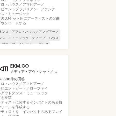
フロ・ハウス／アマピアーノ
ンビエント
ブラジリアン・ファンク
ンス・ミュージック
分のDJセット用にアーティストの楽曲
ダウンロードする
ランス
アフロ・ハウス／アマピアーノ
ンス・ミュージック
ディープ・ハウス
ップホップ
インディー・ダンス
ロディック・プログレッシブ・ハウス
ックハウス
EKM.CO
メディア・アウトレット／ジャーナリスト, プレイリスト・キュレーター
>5500件の回答
フロ・ハウス／アマピアーノ
ンビエント
ビート／ローファイ
ルアウト
ダンス・ミュージック
事を投稿
ーティストに関するインパクトのある投
やリールを作成する
ーティストを「インパクトのあるプレイ