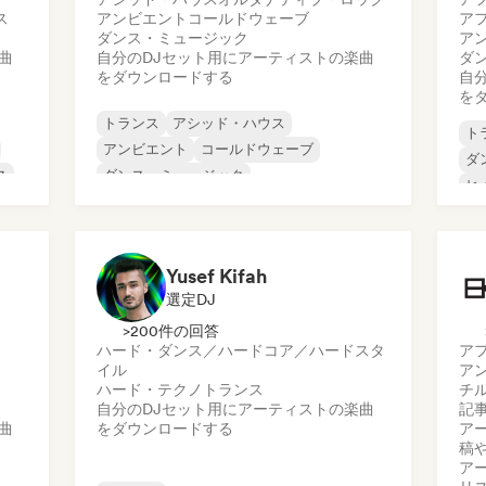
ス
アンビエント
コールドウェーブ
ア
ダンス・ミュージック
ア
曲
自分のDJセット用にアーティストの楽曲
ダ
をダウンロードする
自
を
トランス
アシッド・ハウス
ト
アンビエント
コールドウェーブ
ダ
ス
ダンス・ミュージック
ヒ
エレクトロニック・ロック
メ
エレクトロポップ
ハード・テクノ
テ
Yusef Kifah
選定DJ
>200件の回答
ハード・ダンス／ハードコア／ハードスタ
ア
イル
ア
ハード・テクノ
トランス
チ
自分のDJセット用にアーティストの楽曲
記
曲
をダウンロードする
ア
稿
ア