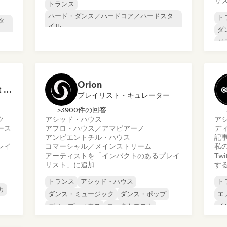
リ
トランス
ハード・ダンス／ハードコア／ハードスタ
ト
タ
イル
ダ
ハード・テクノ
ド
ハ
Orion
Tokyo Electronic Drift 🏎️ Schranz, Hard Techno & Anime EDM
プレイリスト・キュレーター
>3900件の回答
ク
アシッド・ハウス
ア
ース
アフロ・ハウス／アマピアーノ
デ
アンビエント
チル・ハウス
記
レイ
コマーシャル／メインストリーム
私の
アーティストを「インパクトのあるプレイ
Tw
リスト」に追加
す
トランス
アシッド・ハウス
ト
カ
ダンス・ミュージック
ダンス・ポップ
エ
ディープ・ハウス
エレクトロニカ
イ
エレクトロポップ
フューチャー・ハウス
メ