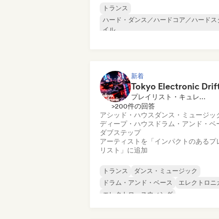
トランス
ハード・ダンス／ハードコア／ハードス
イル
ハード・テクノ
メタリック・ポップ
テクノ
アシッド・ハウス
アフロ・ハウス／アマピアーノ
新着
チル・ハウス
プレイリスト・キュレーター
>200件の回答
アシッド・ハウス
ダンス・ミュージッ
ディープ・ハウス
ドラム・アンド・ベ
ダブステップ
アーティストを「インパクトのあるプ
リスト」に追加
トランス
ダンス・ミュージック
ドラム・アンド・ベース
エレクトロニ
エレクトロ・スウィング
エクスペリメンタル・エレクトロニック
ファンキー／ジャッキン・ハウス