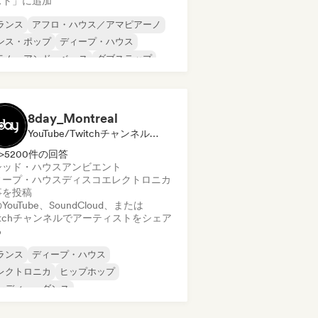
スト」に追加
ランス
アフロ・ハウス／アマピアーノ
ンス・ポップ
ディープ・ハウス
ラム・アンド・ベース
ダブステップ
ード・テクノ
インディー・ダンス
8day_Montreal
YouTube/Twitchチャンネル, メディア・アウトレット／ジャーナリスト
>5200件の回答
シッド・ハウス
アンビエント
ィープ・ハウス
ディスコ
エレクトロニカ
事を投稿
YouTube、SoundCloud、または
itchチャンネルでアーティストをシェア
る
ランス
ディープ・ハウス
レクトロニカ
ヒップホップ
ンディー・ダンス
ロディック・プログレッシブ・ハウス