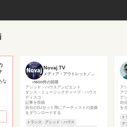
j
の
Novaj TV
？
メディア・アウトレット／ジャーナリスト, 選定DJ
あな
>1600件の回答
アシッド・ハウス
アンビエント
ア
ダンス・ミュージック
ディープ・ハウス
ア
ディスコ
ア
記事を投稿
自
自分のDJセット用にアーティストの楽曲
を
をダウンロードする
ト
トランス
アシッド・ハウス
ア