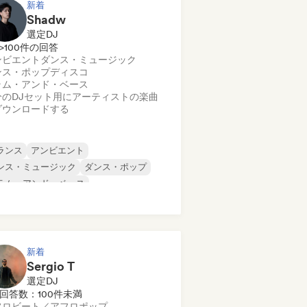
新着
Shadw
選定DJ
>100件の回答
ンビエント
ダンス・ミュージック
ンス・ポップ
ディスコ
ラム・アンド・ベース
分のDJセット用にアーティストの楽曲
ダウンロードする
ランス
アンビエント
ンス・ミュージック
ダンス・ポップ
ラム・アンド・ベース
ューチャー・ハウス
ード・ダンス／ハードコア／ハードスタ
ル
ップホップ
新着
Sergio T
選定DJ
回答数：100件未満
フロビート／アフロポップ