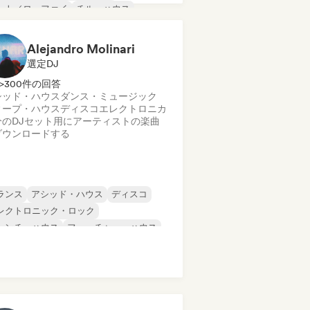
ート／ローファイ
チル・ハウス
ルアウト
ダンス・ミュージック
ィープ・ハウス
Alejandro Molinari
選定DJ
>300件の回答
シッド・ハウス
ダンス・ミュージック
ィープ・ハウス
ディスコ
エレクトロニカ
分のDJセット用にアーティストの楽曲
ダウンロードする
ランス
アシッド・ハウス
ディスコ
レクトロニック・ロック
レンチ・ハウス
フューチャー・ハウス
ップホップ
インディー・ダンス