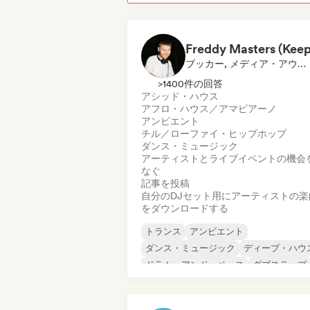
ブッカー, メディア・アウトレット／ジャーナリスト, 選定DJ
>1400件の回答
アシッド・ハウス
アフロ・ハウス／アマピアーノ
アンビエント
チル／ローファイ・ヒップホップ
ダンス・ミュージック
アーティストとライブイベントの機会
なぐ
記事を投稿
自分のDJセット用にアーティストの楽
をダウンロードする
トランス
アンビエント
ダンス・ミュージック
ディープ・ハウ
ドラム・アンド・ベース
ダブステップ
フューチャー・ハウス
ヒップホップ