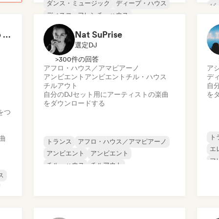
ダンス・ミュージック
ディープ・ハウス
ビ
ディスコ
フレンチ・ハウス
チ
ヒップホップ
インディー・ダンス
デ
Freddy Masters (Keep Hush)
Nat SuPrise
選定DJ
>300件の回答
アフロ・ハウス／アマピアーノ
ア
アンビエント
アンビエント
チル・ハウス
デ
チルアウト
自
自分のDJセット用にアーティストの楽曲
を
をダウンロードする
をつ
ト
曲
トランス
アフロ・ハウス／アマピアーノ
エ
アンビエント
アンビエント
フ
チル・ハウス
チルアウト
ヒ
ス
コマーシャル／メインストリーム
エレクトロ・ジャズ／ニュー・ジャズ