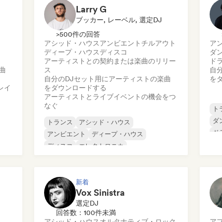
Larry G
ブッカー, レーベル, 選定DJ
>500件の回答
アシッド・ハウス
アンビエント
チルアウト
ア
ディープ・ハウス
ディスコ
ダ
アーティストとの契約または楽曲のリリー
ド
曲
ス
自
自分のDJセット用にアーティストの楽曲
を
レイ
をダウンロードする
アーティストとライブイベントの機会をつ
なぐ
ト
ダ
トランス
アシッド・ハウス
ド
アンビエント
ディープ・ハウス
フ
ディスコ
エレクトロニカ
ハ
ファンキー／ジャッキン・ハウス
イ
ヒップホップ
ヒ
新着
Vox Sinistra
選定DJ
回答数：100件未満
アシッド・ハウス
オルタナティブ・ロック
ア