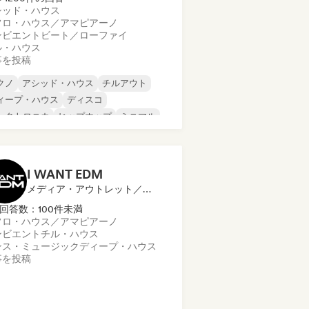
シッド・ハウス
フロ・ハウス／アマピアーノ
ンビエント
ビート／ローファイ
ル・ハウス
事を投稿
クノ
アシッド・ハウス
チルアウト
ィープ・ハウス
ディスコ
レクトロニカ
ヒップホップ
ミニマル
I WANT EDM
メディア・アウトレット／ジャーナリスト
回答数：100件未満
フロ・ハウス／アマピアーノ
ンビエント
チル・ハウス
ンス・ミュージック
ディープ・ハウス
事を投稿