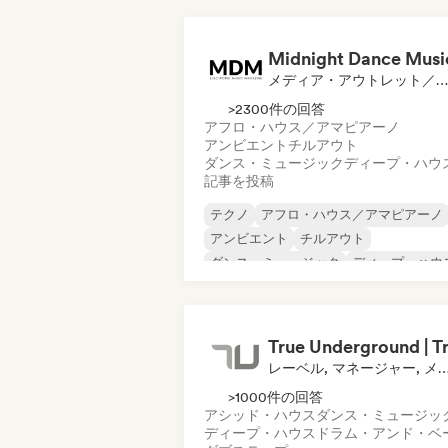
エレクトロ・スウィング
エクスペリメンタル・エレクトロニック
Midnight Dance Musi
メディア・アウトレット／ジャーナリスト
>2300件の回答
アフロ・ハウス／アマピアーノ
アンビエント
チルアウト
ダンス・ミュージック
ディープ・ハウ
記事を投稿
テクノ
アフロ・ハウス／アマピアーノ
アンビエント
チルアウト
ダンス・ミュージック
ディープ・ハウ
ドラム・アンド・ベース
ヒップホップ
レーベル, マネージャー, メディア・アウトレット／ジ
>1000件の回答
アシッド・ハウス
ダンス・ミュージッ
ディープ・ハウス
ドラム・アンド・ベ