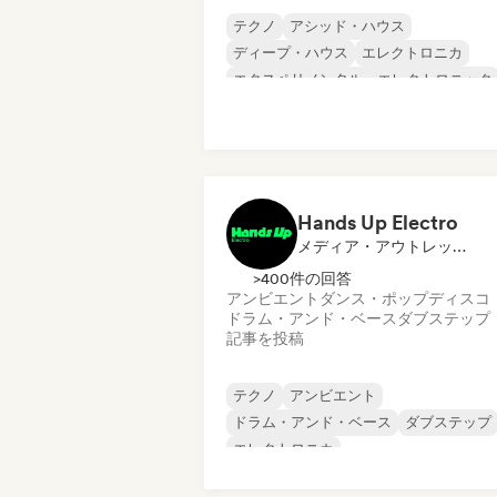
テクノ
アシッド・ハウス
ディープ・ハウス
エレクトロニカ
エクスペリメンタル・エレクトロニック
ヒップホップ
メロディック・プログレッシブ・ハウス
ミニマル
Hands Up Electro
メディア・アウトレット／ジャーナリスト
>400件の回答
アンビエント
ダンス・ポップ
ディスコ
ドラム・アンド・ベース
ダブステップ
記事を投稿
テクノ
アンビエント
ドラム・アンド・ベース
ダブステップ
エレクトロニカ
エレクトロニック・ロック