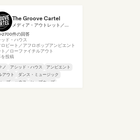
ード・テクノ
ヒップホップ
ロディック・プログレッシブ・ハウス
The Groove Cartel
メディア・アウトレット／ジャーナリスト
>2700件の回答
シッド・ハウス
フロビート／アフロポップ
アンビエント
ート／ローファイ
チルアウト
事を投稿
クノ
アシッド・ハウス
アンビエント
ルアウト
ダンス・ミュージック
ィープ・ハウス
ヒップホップ
ロディック・プログレッシブ・ハウス