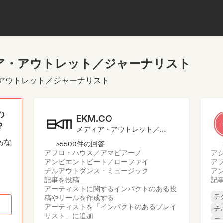
ア・アウトレット／ジャーナリスト
・アウトレット／ジャーナリスト
の
EKM.CO
？
メディア・アウトレット／ジャーナリスト, プレイリスト・キュレーター
あな
>5500件の回答
アフロ・ハウス／アマピアーノ
ア
アンビエント
ビート／ローファイ
ア
チルアウト
ダンス・ミュージック
ア
記事を投稿
記
アーティストに関するインパクトのある投
テ
稿やリールを作成する
アーティストを「インパクトのあるプレイ
チ
リスト」に追加
デ