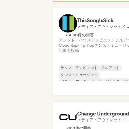
ThisSongIsSick
メディア・アウトレット／ジャーナリスト
>3000件の回答
アシッド・ハウス
アンビエント
チルア
Cloud Rap/Hip Hop
ダンス・ミュージ
記事を投稿
テクノ
アンビエント
チルアウト
ダンス・ミュージック
ドラム・アンド・ベース
ダブステップ
エレクトロニカ
フューチャー・ハウス
Change Underground
メディア・アウトレット／ジャーナリスト
>400件の回答