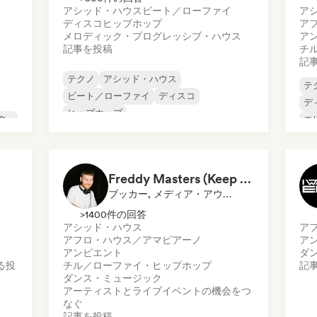
アシッド・ハウス
ビート／ローファイ
ア
ディスコ
ヒップホップ
ア
メロディック・プログレッシブ・ハウス
ア
記事を投稿
チ
記
テクノ
アシッド・ハウス
テ
ビート／ローファイ
ディスコ
デ
ヒップホップ
タ
エ
メロディック・プログレッシブ・ハウス
ニュー・ディスコ／イタロ
シンセウェーブ
Freddy Masters (Keep Hush)
ブッカー, メディア・アウトレット／ジャーナリスト, 選定DJ
>1400件の回答
アシッド・ハウス
ア
アフロ・ハウス／アマピアーノ
ア
アンビエント
ダ
る投
チル／ローファイ・ヒップホップ
記
ダンス・ミュージック
アーティストとライブイベントの機会をつ
なぐ
記事を投稿