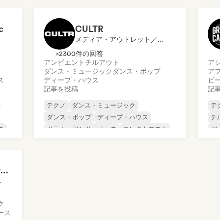
ハ
メロディック・プログレッシブ・ハウス
メ
c
CULTR
メディア・アウトレット／ジャーナリスト
>2300件の回答
アンビエント
チルアウト
ア
ダンス・ミュージック
ダンス・ポップ
ア
ス
ディープ・ハウス
ビ
記事を投稿
記
テクノ
ダンス・ミュージック
テ
ダンス・ポップ
ディープ・ハウス
チ
ス
ドラム・アンド・ベース
エレクトロニカ
デ
フューチャー・ハウス
ヒップホップ
メ
True Underground | True Techno Podcast | ONE
ャーナリスト
ク
ース