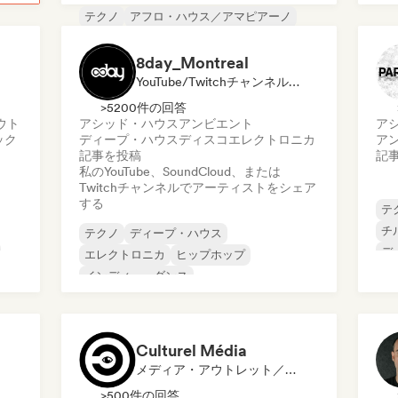
テクノ
アフロ・ハウス／アマピアーノ
フ
ダンス・ポップ
ディープ・ハウス
フ
ドラム・アンド・ベース
ダブステップ
8day_Montreal
ハード・テクノ
インディー・ダンス
YouTube/Twitchチャンネル, メディア・アウトレット／ジャーナリスト
>5200件の回答
ウト
アシッド・ハウス
アンビエント
ア
ック
ディープ・ハウス
ディスコ
エレクトロニカ
ア
記事を投稿
記
私のYouTube、SoundCloud、または
Twitchチャンネルでアーティストをシェア
する
テ
チ
テクノ
ディープ・ハウス
デ
エレクトロニカ
ヒップホップ
フ
インディー・ダンス
メロディック・プログレッシブ・ハウス
ミニマル
ニュー・ディスコ／イタロ
Culturel Média
メディア・アウトレット／ジャーナリスト
>500件の回答