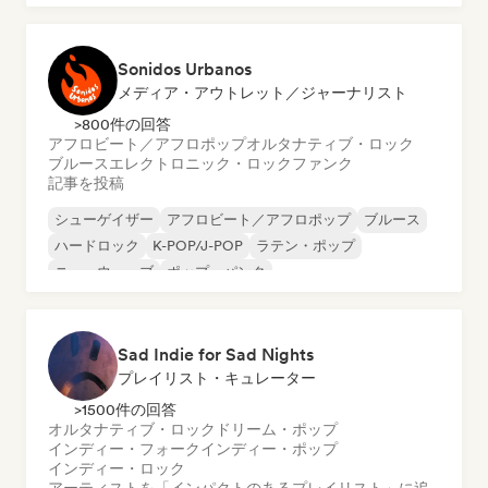
ポップ・ソウル
サーフロック
Sonidos Urbanos
メディア・アウトレット／ジャーナリスト
>800件の回答
アフロビート／アフロポップ
オルタナティブ・ロック
ブルース
エレクトロニック・ロック
ファンク
記事を投稿
シューゲイザー
アフロビート／アフロポップ
ブルース
ハードロック
K-POP/J-POP
ラテン・ポップ
ニューウェーブ
ポップ・パンク
Sad Indie for Sad Nights
プレイリスト・キュレーター
>1500件の回答
オルタナティブ・ロック
ドリーム・ポップ
インディー・フォーク
インディー・ポップ
インディー・ロック