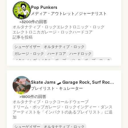
Pop Punkers
メディア・アウトレット／ジャーナリスト
>3200件の回答
オルタナティブ・ロック
エレクトロニック・ロック
エレクトロニカ
ガレージ・ロック
ハードコア
記事を投稿
シューゲイザー
オルタナティブ・ロック
ガレージ・ロック
ハードコア
ハードロック
メタル／ヘヴィメタル
ポップ・パンク
ポップ・ロック
Skate Jams 🛹 Garage Rock, Surf Rock & Neo-Psych
プレイリスト・キュレーター
>1800件の回答
オルタナティブ・ロック
コールドウェーブ
ドリーム・ポップ
ガレージ・ロック
インディー・ダンス
アーティストを「インパクトのあるプレイリスト」に追
加
シューゲイザー
オルタナティブ・ロック