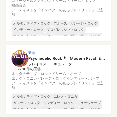
コマーシャル／メインストリーム
ドリーム・ポップ
映画音楽
アーティストを「インパクトのあるプレイリスト」に追
加
オルタナティブ・ロック
ブルース
ガレージ・ロック
インディー・ロック
プログレッシブ・ロック
サイケデリック・ロック
シューゲイザー
サーフロック
新着
Psychedelic Rock 🌀: Modern Psych & Turkish Vibes
プレイリスト・キュレーター
>200件の回答
オルタナティブ・ロック
ドリーム・ポップ
エレクトロニカ
ガレージ・ロック
インディー・ポップ
アーティストを「インパクトのあるプレイリスト」に追
加
オルタナティブ・ロック
エレクトロニカ
ガレージ・ロック
インディー・ロック
ニューウェーブ
サイケデリック・ロック
シューゲイザー
サーフロック