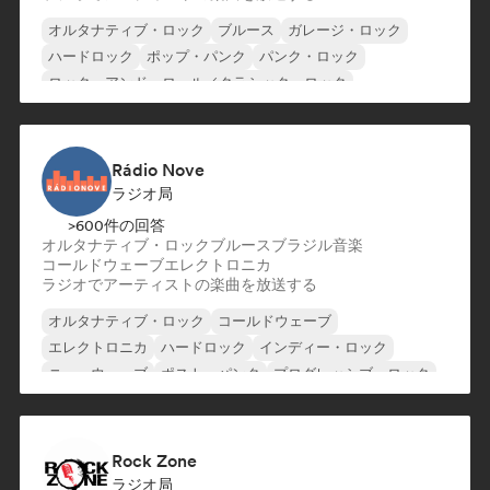
オルタナティブ・ロック
ブルース
ガレージ・ロック
ハードロック
ポップ・パンク
パンク・ロック
ロック・アンド・ロール／クラシック・ロック
エレクトロニカ
Rádio Nove
ラジオ局
>600件の回答
オルタナティブ・ロック
ブルース
ブラジル音楽
コールドウェーブ
エレクトロニカ
ラジオでアーティストの楽曲を放送する
オルタナティブ・ロック
コールドウェーブ
エレクトロニカ
ハードロック
インディー・ロック
ニューウェーブ
ポスト・パンク
プログレッシブ・ロック
Rock Zone
ラジオ局