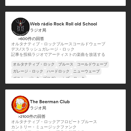
ポップ・パンク
ポスト・パンク
ポストロック
Web rádio Rock Roll old School
ラジオ局
>600件の回答
オルタナティブ・ロック
ブルース
コールドウェーブ
デス/スラッシュ
ガレージ・ロック
記事を投稿
ラジオでアーティストの楽曲を放送する
オルタナティブ・ロック
ブルース
コールドウェーブ
ガレージ・ロック
ハードロック
ニューウェーブ
ポスト・パンク
プログレッシブ・ロック
The Beerman Club
ラジオ局
>2100件の回答
オルタナティブ・ロック
アフロビート
ブルース
カントリー・ミュージック
ファンク