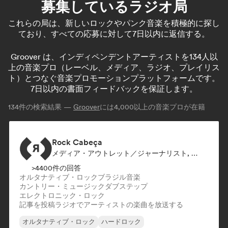
募集しているラジオ局
これらの局は、新しいロックやパンク音楽を積極的に探し
ており、すべての応募に対して7日以内に返信する。
Groover は、インディペンデントアーティストを134人以
上の音楽プロ（レーベル、メディア、ラジオ、プレイリス
ト）とつなぐ音楽プロモーションプラットフォームです。
7日以内の書面フィードバックを保証します。
134
件の検索結果 —
Groover
には4,000以上の音楽プロが在籍
Rock Cabeça
メディア・アウトレット／ジャーナリスト, ラジオ局
>4400件の回答
オルタナティブ・ロック
ブラジル音楽
カントリー・ミュージック
ダブステップ
エレクトロニック・ロック
記事を投稿
ラジオでアーティストの楽曲を放送する
オルタナティブ・ロック
ハードロック