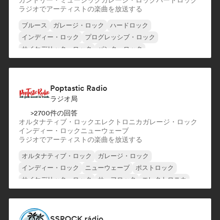
カントリー・ミュージック
ガレージ・ロック
ハードロック
ラジオでアーティストの楽曲を放送する
ブルース
ガレージ・ロック
ハードロック
インディー・ロック
プログレッシブ・ロック
サイケデリック・ロック
パンク・ロック
ロック・アンド・ロール／クラシック・ロック
Poptastic Radio
ラジオ局
>2700件の回答
オルタナティブ・ロック
エレクトロニカ
ガレージ・ロック
インディー・ロック
ニューウェーブ
ラジオでアーティストの楽曲を放送する
オルタナティブ・ロック
ガレージ・ロック
インディー・ロック
ニューウェーブ
ポストロック
サイケデリック・ロック
サーフロック
エレクトロニカ
SSROCK rádio