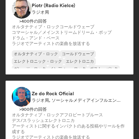
Piotr (Radio Kielce)
ラジオ局
>400件の回答
オルタナティブ・ロック
コールドウェーブ
コマーシャル／メインストリーム
ドリーム・ポップ
ドラム・アンド・ベース
ラジオでアーティストの楽曲を放送する
オルタナティブ・ロック
コールドウェーブ
エレクトロニック・ロック
エレクトロニカ
ガレージ・ロック
インディー・ロック
ポスト・パンク
プログレッシブ・ロック
Ze do Rock Oficial
ラジオ局, ソーシャルメディアインフルエンサー
>900件の回答
オルタナティブ・ロック
アフロビート
ブルース
デス/スラッシュ
エレクトロニカ
アーティストに関するインパクトのある投稿やリールを作
成する
ラジオでアーティストの楽曲を放送する