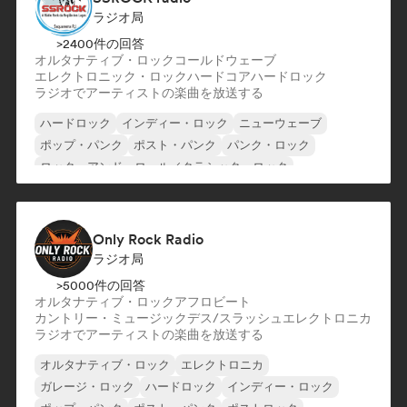
ラジオ局
>2400件の回答
オルタナティブ・ロック
コールドウェーブ
エレクトロニック・ロック
ハードコア
ハードロック
ラジオでアーティストの楽曲を放送する
ハードロック
インディー・ロック
ニューウェーブ
ポップ・パンク
ポスト・パンク
パンク・ロック
ロック・アンド・ロール／クラシック・ロック
サーフロック
Only Rock Radio
ラジオ局
>5000件の回答
オルタナティブ・ロック
アフロビート
カントリー・ミュージック
デス/スラッシュ
エレクトロニカ
ラジオでアーティストの楽曲を放送する
オルタナティブ・ロック
エレクトロニカ
ガレージ・ロック
ハードロック
インディー・ロック