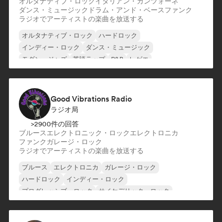
オルタナティブ・ロック
イタリアン・カンツォーネ
ダンス・ミュージック
ドラム・アンド・ベース
ファンク
ラジオでアーティストの楽曲を放送する
オルタナティブ・ロック
ハードロック
インディー・ロック
ダンス・ミュージック
モダン・ジャズ
英語ラップ
R&B
レゲエ
Good Vibrations Radio
ラジオ局
>2900件の回答
ブルース
エレクトロニック・ロック
エレクトロニカ
ファンク
ガレージ・ロック
ラジオでアーティストの楽曲を放送する
ブルース
エレクトロニカ
ガレージ・ロック
ハードロック
インディー・ロック
プログレッシブ・ロック
サイケデリック・ロック
ロック・アンド・ロール／クラシック・ロック