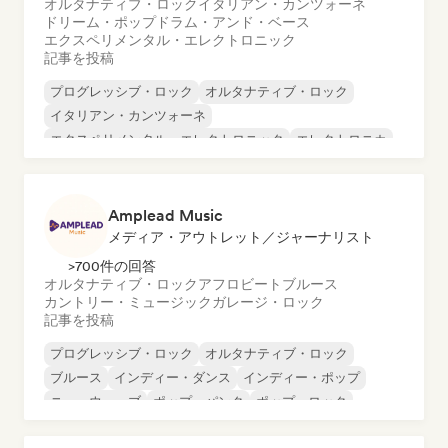
オルタナティブ・ロック
イタリアン・カンツォーネ
ドリーム・ポップ
ドラム・アンド・ベース
エクスペリメンタル・エレクトロニック
記事を投稿
プログレッシブ・ロック
オルタナティブ・ロック
イタリアン・カンツォーネ
エクスペリメンタル・エレクトロニック
エレクトロニカ
インディー・ロック
ニューウェーブ
サイケデリック・ロック
Amplead Music
メディア・アウトレット／ジャーナリスト
>700件の回答
オルタナティブ・ロック
アフロビート
ブルース
カントリー・ミュージック
ガレージ・ロック
記事を投稿
プログレッシブ・ロック
オルタナティブ・ロック
ブルース
インディー・ダンス
インディー・ポップ
ニューウェーブ
ポップ・パンク
ポップ・ロック