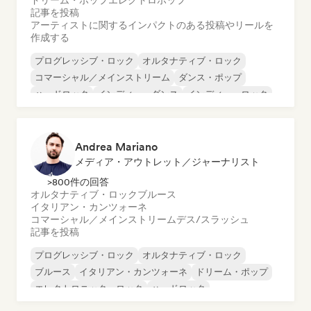
ドリーム・ポップ
エレクトロポップ
記事を投稿
アーティストに関するインパクトのある投稿やリールを
作成する
プログレッシブ・ロック
オルタナティブ・ロック
コマーシャル／メインストリーム
ダンス・ポップ
ハードロック
インディー・ダンス
インディー・ロック
K-POP/J-POP
Andrea Mariano
メディア・アウトレット／ジャーナリスト
>800件の回答
オルタナティブ・ロック
ブルース
イタリアン・カンツォーネ
コマーシャル／メインストリーム
デス/スラッシュ
記事を投稿
プログレッシブ・ロック
オルタナティブ・ロック
ブルース
イタリアン・カンツォーネ
ドリーム・ポップ
エレクトロニック・ロック
ハードロック
インディー・フォーク