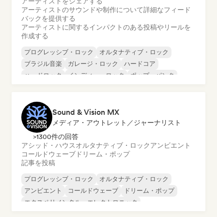
アーティストをシェアする
アーティストのサウンドや制作について詳細なフィード
バックを提供する
アーティストに関するインパクトのある投稿やリールを
作成する
プログレッシブ・ロック
オルタナティブ・ロック
ブラジル音楽
ガレージ・ロック
ハードコア
ハードロック
インディー・ロック
ポップ・パンク
Sound & Vision MX
メディア・アウトレット／ジャーナリスト
>1300件の回答
アシッド・ハウス
オルタナティブ・ロック
アンビエント
コールドウェーブ
ドリーム・ポップ
記事を投稿
プログレッシブ・ロック
オルタナティブ・ロック
アンビエント
コールドウェーブ
ドリーム・ポップ
エクスペリメンタル・エレクトロニック
インディー・ポップ
インディー・ロック