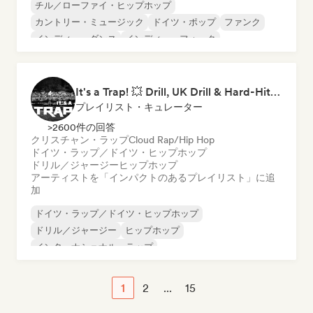
チル／ローファイ・ヒップホップ
カントリー・ミュージック
ドイツ・ポップ
ファンク
インディー・ダンス
インディー・フォーク
インディー・ポップ
インディー・ロック
It's a Trap! 💥 Drill, UK Drill & Hard-Hitting Trap
プレイリスト・キュレーター
>2600件の回答
クリスチャン・ラップ
Cloud Rap/Hip Hop
ドイツ・ラップ／ドイツ・ヒップホップ
ドリル／ジャージー
ヒップホップ
アーティストを「インパクトのあるプレイリスト」に追
加
ドイツ・ラップ／ドイツ・ヒップホップ
ドリル／ジャージー
ヒップホップ
インターナショナル・ラップ
ネダーポップ／ダッチ・ポップ
英語ラップ
フレンチ・ラップ
ラップ／トラップイタリア語
1
2
...
15