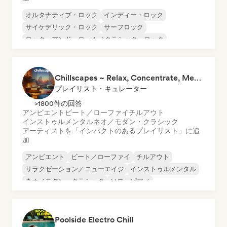
オルタナティブ・ロック
インディー・ロック
サイケデリック・ロック
サーフロック
ロック・アンド・ロール／クラシック・ロック
シューゲイザー
Chillscapes ~ Relax, Concentrate, Meditate, Sleep, Dream
プレイリスト・キュレーター
>1800件の回答
アンビエント
ビート／ローファイ
チルアウト
インストゥルメンタル
ネオ／モダン・クラシック
アーティストを「インパクトのあるプレイリスト」に追
加
アンビエント
ビート／ローファイ
チルアウト
リラクゼーション／ニューエイジ
インストゥルメンタル
ネオ／モダン・クラシック
ソロ・ピアノ
Poolside Electro Chill