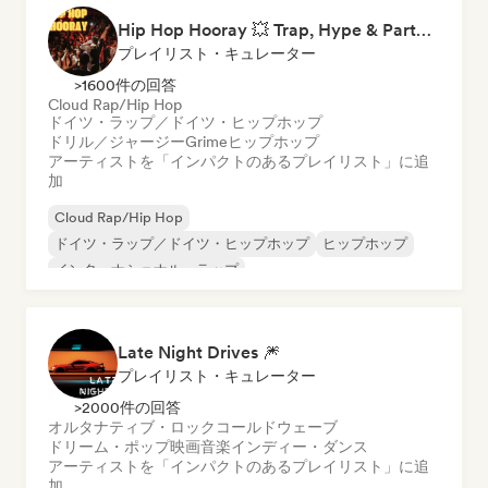
Hip Hop Hooray 💥 Trap, Hype & Party Rap Bangers
プレイリスト・キュレーター
>1600件の回答
Cloud Rap/Hip Hop
ドイツ・ラップ／ドイツ・ヒップホップ
ドリル／ジャージー
Grime
ヒップホップ
アーティストを「インパクトのあるプレイリスト」に追
加
Cloud Rap/Hip Hop
ドイツ・ラップ／ドイツ・ヒップホップ
ヒップホップ
インターナショナル・ラップ
ネダーポップ／ダッチ・ポップ
英語ラップ
フレンチ・ラップ
ラップ／トラップイタリア語
Late Night Drives 🎆
プレイリスト・キュレーター
>2000件の回答
オルタナティブ・ロック
コールドウェーブ
ドリーム・ポップ
映画音楽
インディー・ダンス
アーティストを「インパクトのあるプレイリスト」に追
加