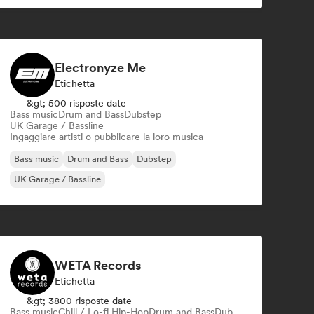
Electronyze Me
Etichetta
&gt; 500 risposte date
Bass music
Drum and Bass
Dubstep
UK Garage / Bassline
Ingaggiare artisti o pubblicare la loro musica
Bass music
Drum and Bass
Dubstep
UK Garage / Bassline
WETA Records
Etichetta
&gt; 3800 risposte date
Bass music
Chill / Lo-fi Hip-Hop
Drum and Bass
Dub