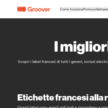
Come funziona
Promuovila
Impar
I miglior
Scopri i label francesi di tutti i generi, inclusi ele
Etichette francesi alla r
Questi label sono aperti agli invii e rispondono a og