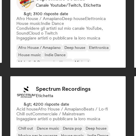
Canale Youtube/Twitch, Etichetta
&gt; 3100 risposte date
Afro House / Amapiano
Deep house
Elettronica
House music
Indie Dance
Condividere gli artisti sul mio canale YouTube,
SoundCloud o Twitch
Ingaggiare artisti o pubblicare la loro musica
Afro House / Amapiano
Deep house
Elettronica
House music
Indie Dance
Melodic & Progressive House
Minimal
Organic House / Downtempo
Spectrum Recordings
Etichetta
&gt; 4200 risposte date
Acid house
Afro House / Amapiano
Beats / Lo-fi
Chill out
Commerciale / Mainstream
Ingaggiare artisti o pubblicare la loro musica
Chill out
Dance music
Danza pop
Deep house
Musica per le vacanze
House music
Indie Dance