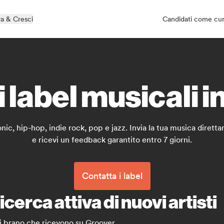
a & Cresci
Candidati come cu
i label musicali 
ctronic, hip-hop, indie rock, pop e jazz. Invia la tua musica dire
e ricevi un feedback garantito entro 7 giorni.
Contatta i label
icerca attiva di nuovi artisti
ni brano che ricevono su Groover.