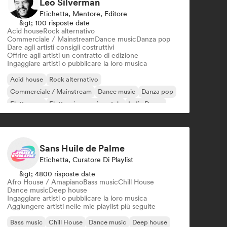
Leo Silverman
Etichetta, Mentore, Editore
&gt; 100 risposte date
Acid house
Rock alternativo
Commerciale / Mainstream
Dance music
Danza pop
Dare agli artisti consigli costruttivi
Offrire agli artisti un contratto di edizione
Ingaggiare artisti o pubblicare la loro musica
Acid house
Rock alternativo
Commerciale / Mainstream
Dance music
Danza pop
Elettropop
Elettronica sperimentale
Indie Dance
Sans Huile de Palme
Etichetta, Curatore Di Playlist
&gt; 4800 risposte date
Afro House / Amapiano
Bass music
Chill House
Dance music
Deep house
Ingaggiare artisti o pubblicare la loro musica
Aggiungere artisti nelle mie playlist più seguite
Bass music
Chill House
Dance music
Deep house