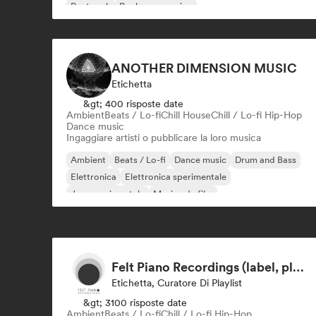
Post rock
Rock progressivo
ANOTHER DIMENSION MUSIC
Etichetta
&gt; 400 risposte date
Ambient
Beats / Lo-fi
Chill House
Chill / Lo-fi Hip-Hop
Dance music
Ingaggiare artisti o pubblicare la loro musica
Ambient
Beats / Lo-fi
Dance music
Drum and Bass
Elettronica
Elettronica sperimentale
Jazz sperimentale
Musica da film
Felt Piano Recordings (label, playlists)
Etichetta, Curatore Di Playlist
&gt; 3100 risposte date
Ambient
Beats / Lo-fi
Chill / Lo-fi Hip-Hop