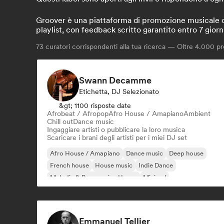
Groover è una piattaforma di promozione musicale che
playlist, con feedback scritto garantito entro 7 giorn
73
curatori corrispondenti alla tua ricerca — Oltre 4.000 pro
Swann Decamme
Etichetta, DJ Selezionato
&gt; 1100 risposte date
Afrobeat / Afropop
Afro House / Amapiano
Ambient
Chill out
Dance music
Ingaggiare artisti o pubblicare la loro musica
Scaricare i brani degli artisti per i miei DJ set
Afro House / Amapiano
Dance music
Deep house
French house
House music
Indie Dance
Melodic & Progressive House
Minimal
Emmanuel Tellier