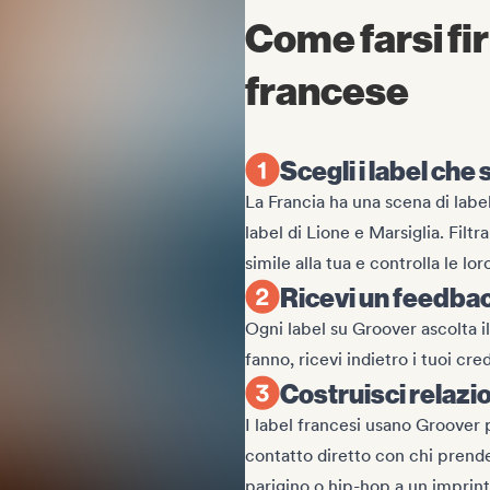
Come farsi fi
francese
Scegli i label che
La Francia ha una scena di label 
label di Lione e Marsiglia. Filt
simile alla tua e controlla le lo
Ricevi un feedbac
Ogni label su Groover ascolta il
fanno, ricevi indietro i tuoi cre
Costruisci relazio
I label francesi usano Groover p
contatto diretto con chi prende
parigino o hip-hop a un imprin