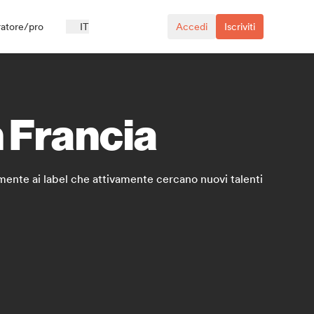
ratore/pro
IT
Accedi
Iscriviti
in Francia
ttamente ai label che attivamente cercano nuovi talenti