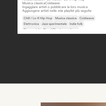
Musica classica
Coldwave
Ingaggiare artisti o pubblicare la loro musica
Aggiungere artisti nelle mie playlist più seguite
Chill / Lo-fi Hip-Hop
Musica classica
Coldwave
Elettronica
Jazz sperimentale
Indie folk
Strumentale
Neo / Classico moderno