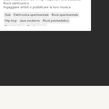
Rock elettronico
Ingaggiare artisti o pubblicare la loro musica
Dub
Elettronica sperimentale
Rock sperimentale
Hip-hop
Jazz moderno
Rock psichedelico
Rap in inglese
Rap francese