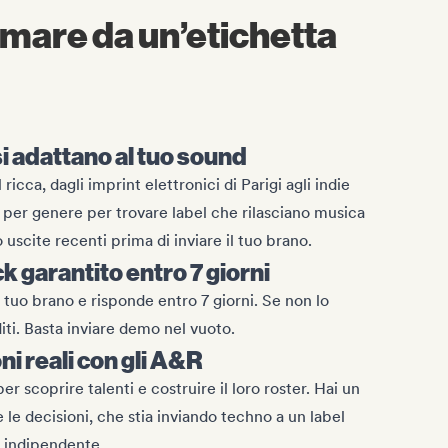
rmare da un’etichetta
 si adattano al tuo sound
ricca, dagli imprint elettronici di Parigi agli indie
ra per genere per trovare label che rilasciano musica
ro uscite recenti prima di inviare il tuo brano.
k garantito entro 7 giorni
 tuo brano e risponde entro 7 giorni. Se non lo
diti. Basta inviare demo nel vuoto.
ni reali con gli A&R
er scoprire talenti e costruire il loro roster. Hai un
 le decisioni, che stia inviando techno a un label
t indipendente.