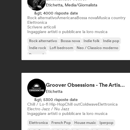
Etichetta, Media/Giornalista
&gt; 4000 risposte date
Rock alternativo
Americana
Bossa nova
Musica country
Elettronica
Scrivere articoli
Ingaggiare artisti o pubblicare la loro musica
Rock alternativo
Bossa nova
Indie folk
Indie pop
Indie rock
Lofi bedroom
Neo / Classico moderno
Pop rock
Groover Obsessions - The Artist Accelerator
Etichetta
&gt; 5300 risposte date
Chill / Lo-fi Hip-Hop
Chill out
Coldwave
Elettronica
Electro Jazz / Nu Jazz
Ingaggiare artisti o pubblicare la loro musica
Elettronica
French Pop
House music
Iperpop