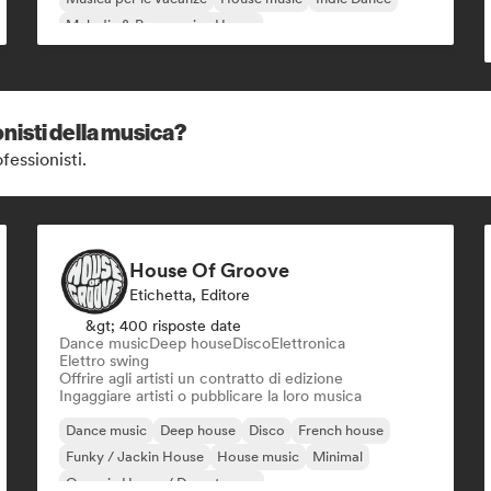
Melodic & Progressive House
nisti della musica?
fessionisti.
House Of Groove
Etichetta, Editore
&gt; 400 risposte date
Dance music
Deep house
Disco
Elettronica
Elettro swing
Offrire agli artisti un contratto di edizione
Ingaggiare artisti o pubblicare la loro musica
Dance music
Deep house
Disco
French house
Funky / Jackin House
House music
Minimal
Organic House / Downtempo