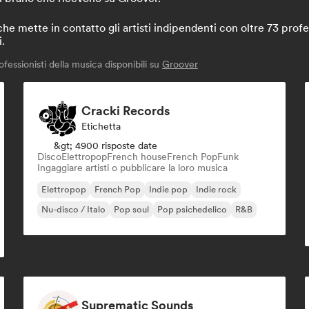
 mette in contatto gli artisti indipendenti con oltre 73 profes
i.
fessionisti della musica disponibili su
Groover
Cracki Records
Etichetta
&gt; 4900 risposte date
Disco
Elettropop
French house
French Pop
Funk
Ingaggiare artisti o pubblicare la loro musica
Elettropop
French Pop
Indie pop
Indie rock
Nu-disco / Italo
Pop soul
Pop psichedelico
R&B
Suprematic Sounds