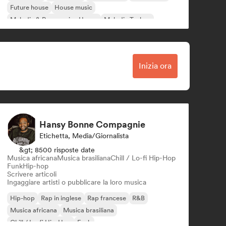
Future house
House music
Melodic & Progressive House
Melodic Techno
Inizia ora
Hansy Bonne Compagnie
Etichetta, Media/Giornalista
&gt; 8500 risposte date
Musica africana
Musica brasiliana
Chill / Lo-fi Hip-Hop
Funk
Hip-hop
Scrivere articoli
Ingaggiare artisti o pubblicare la loro musica
Hip-hop
Rap in inglese
Rap francese
R&B
Musica africana
Musica brasiliana
Chill / Lo-fi Hip-Hop
Funk