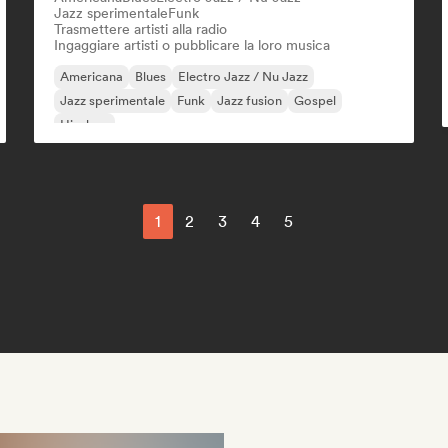
Jazz sperimentale
Funk
Trasmettere artisti alla radio
Ingaggiare artisti o pubblicare la loro musica
Americana
Blues
Electro Jazz / Nu Jazz
Jazz sperimentale
Funk
Jazz fusion
Gospel
Hip-hop
1
2
3
4
5