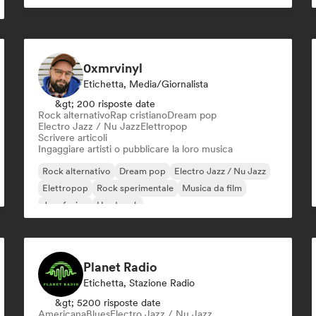
0xmrvinyl
Etichetta, Media/Giornalista
&gt; 200 risposte date
Rock alternativo
Rap cristiano
Dream pop
Electro Jazz / Nu Jazz
Elettropop
Scrivere articoli
Ingaggiare artisti o pubblicare la loro musica
Rock alternativo
Dream pop
Electro Jazz / Nu Jazz
Elettropop
Rock sperimentale
Musica da film
Jazz fusion
Hard rock
Planet Radio
Etichetta, Stazione Radio
&gt; 5200 risposte date
Americana
Blues
Electro Jazz / Nu Jazz