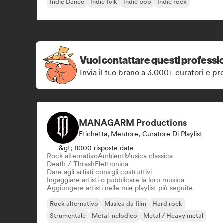
Indie Dance
Indie folk
Indie pop
Indie rock
Vuoi contattare questi professio
Invia il tuo brano a 3.000+ curatori e pro
MANAGARM Productions
Etichetta, Mentore, Curatore Di Playlist
&gt; 8000 risposte date
Rock alternativo
Ambient
Musica classica
Death / Thrash
Elettronica
Dare agli artisti consigli costruttivi
Ingaggiare artisti o pubblicare la loro musica
Aggiungere artisti nelle mie playlist più seguite
Rock alternativo
Musica da film
Hard rock
Strumentale
Metal melodico
Metal / Heavy metal