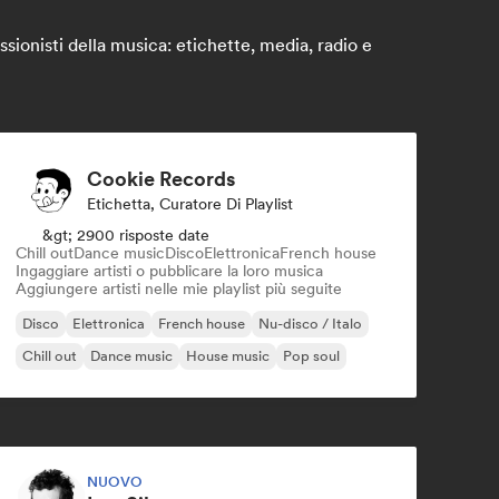
sionisti della musica: etichette, media, radio e
Cookie Records
Etichetta, Curatore Di Playlist
&gt; 2900 risposte date
Chill out
Dance music
Disco
Elettronica
French house
Ingaggiare artisti o pubblicare la loro musica
Aggiungere artisti nelle mie playlist più seguite
Disco
Elettronica
French house
Nu-disco / Italo
Chill out
Dance music
House music
Pop soul
NUOVO