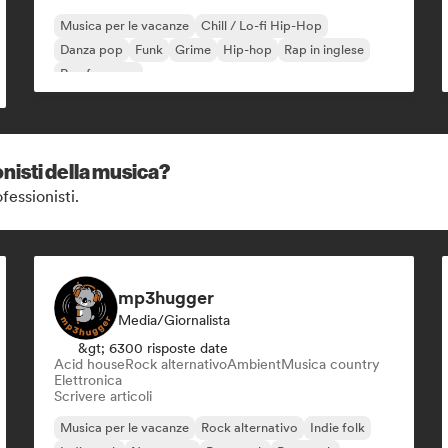
Musica per le vacanze
Chill / Lo-fi Hip-Hop
Danza pop
Funk
Grime
Hip-hop
Rap in inglese
Rap francese
nisti della musica?
fessionisti.
mp3hugger
Media/Giornalista
&gt; 6300 risposte date
Acid house
Rock alternativo
Ambient
Musica country
Elettronica
Scrivere articoli
Musica per le vacanze
Rock alternativo
Indie folk