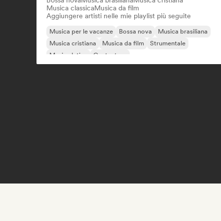
Bossa nova
Musica brasiliana
Musica cristiana
Musica classica
Musica da film
Aggiungere artisti nelle mie playlist più seguite
Musica per le vacanze
Bossa nova
Musica brasiliana
Musica cristiana
Musica da film
Strumentale
Musica latina
Cantautore