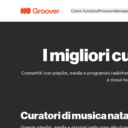
Come funziona
Promuovila
Impar
I migliori c
Connettiti con playlist, media e programmi radiofonici
e ricevi f
Curatori di musica natal
Queste playlist, media e stazioni radio sono alla rice