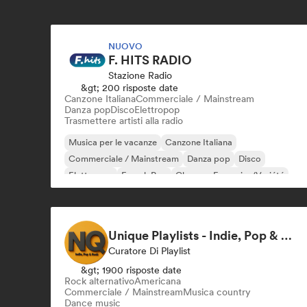
NUOVO
F. HITS RADIO
Stazione Radio
&gt; 200 risposte date
Canzone Italiana
Commerciale / Mainstream
Danza pop
Disco
Elettropop
Trasmettere artisti alla radio
Musica per le vacanze
Canzone Italiana
Commerciale / Mainstream
Danza pop
Disco
Elettropop
French Pop
Chanson Française/Variété
Unique Playlists - Indie, Pop & Rock
Curatore Di Playlist
&gt; 1900 risposte date
Rock alternativo
Americana
Commerciale / Mainstream
Musica country
Dance music