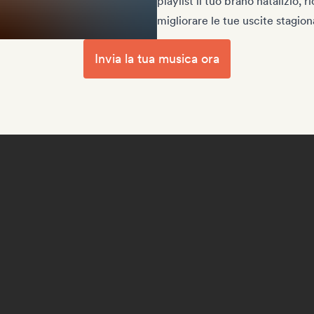
playlist il tuo brano natalizio, r
migliorare le tue uscite stagion
Invia la tua musica ora