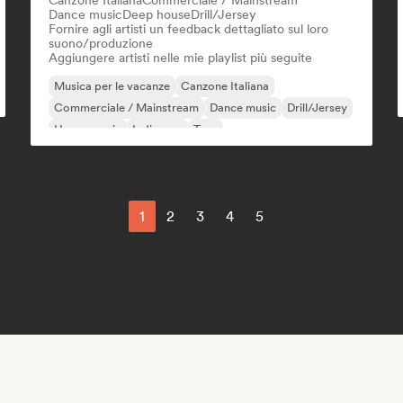
Canzone Italiana
Commerciale / Mainstream
Dance music
Deep house
Drill/Jersey
Fornire agli artisti un feedback dettagliato sul loro
suono/produzione
Aggiungere artisti nelle mie playlist più seguite
Musica per le vacanze
Canzone Italiana
Commerciale / Mainstream
Dance music
Drill/Jersey
House music
Indie pop
Trap
1
2
3
4
5