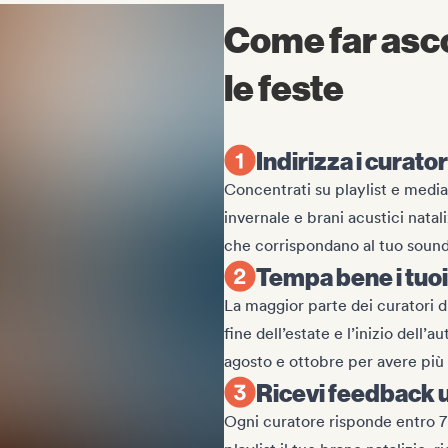
Come far asco
le feste
Indirizza i curator
Concentrati su playlist e medi
invernale e brani acustici natali
che corrispondano al tuo sound 
Tempa bene i tuoi 
La maggior parte dei curatori di 
fine dell’estate e l’inizio dell’a
agosto e ottobre per avere più po
Ricevi feedback ut
Ogni curatore risponde entro 7 