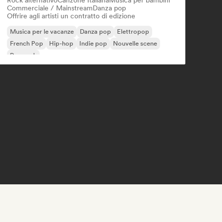
Rock alternativo
Canzone Italiana
Musica per bambini
Commerciale / Mainstream
Danza pop
Offrire agli artisti un contratto di edizione
Musica per le vacanze
Danza pop
Elettropop
French Pop
Hip-hop
Indie pop
Nouvelle scene
Pop rock