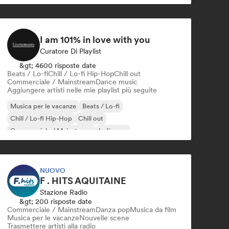
I am 101% in love with you
Curatore Di Playlist
&gt; 4600 risposte date
Beats / Lo-fi
Chill / Lo-fi Hip-Hop
Chill out
Commerciale / Mainstream
Dance music
Aggiungere artisti nelle mie playlist più seguite
Musica per le vacanze
Beats / Lo-fi
Chill / Lo-fi Hip-Hop
Chill out
Commerciale / Mainstream
Indie pop
Pop internazionale
K-Pop/J-Pop
NUOVO
F . HITS AQUITAINE
Stazione Radio
&gt; 200 risposte date
Commerciale / Mainstream
Danza pop
Musica da film
Musica per le vacanze
Nouvelle scene
Trasmettere artisti alla radio