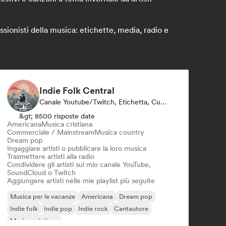
sionisti della musica: etichette, media, radio e
Indie Folk Central
Canale Youtube/Twitch, Etichetta, Curatore Di Playlist, Stazione Radio
&gt; 8500 risposte date
Americana
Musica cristiana
Commerciale / Mainstream
Musica country
Dream pop
Ingaggiare artisti o pubblicare la loro musica
Trasmettere artisti alla radio
Condividere gli artisti sul mio canale YouTube,
SoundCloud o Twitch
Aggiungere artisti nelle mie playlist più seguite
Musica per le vacanze
Americana
Dream pop
Indie folk
Indie pop
Indie rock
Cantautore
Musica cristiana