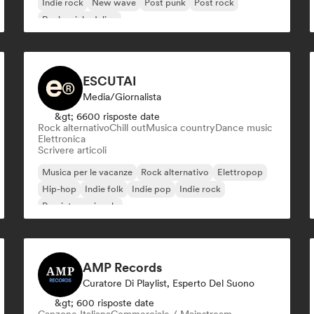
Indie rock
New wave
Post punk
Post rock
Rock psichedelico
ESCUTAI
Media/Giornalista
&gt; 6600 risposte date
Rock alternativo
Chill out
Musica country
Dance music
Elettronica
Scrivere articoli
Musica per le vacanze
Rock alternativo
Elettropop
Hip-hop
Indie folk
Indie pop
Indie rock
Pop internazionale
AMP Records
Curatore Di Playlist, Esperto Del Suono
&gt; 600 risposte date