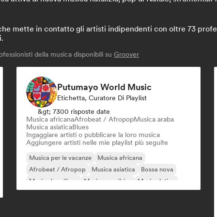
 mette in contatto gli artisti indipendenti con oltre 73 profes
i.
fessionisti della musica disponibili su
Groover
Putumayo World Music
Etichetta, Curatore Di Playlist
&gt; 7300 risposte date
Musica africana
Afrobeat / Afropop
Musica araba
Musica asiatica
Blues
Ingaggiare artisti o pubblicare la loro musica
Aggiungere artisti nelle mie playlist più seguite
Musica per le vacanze
Musica africana
Afrobeat / Afropop
Musica asiatica
Bossa nova
Musica brasiliana
Musica caraibica
Musica latina