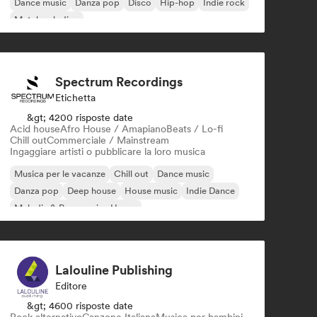
Dance music
Danza pop
Disco
Hip-hop
Indie rock
Metal melodico
Spectrum Recordings
Etichetta
&gt; 4200 risposte date
Acid house
Afro House / Amapiano
Beats / Lo-fi
Chill out
Commerciale / Mainstream
Ingaggiare artisti o pubblicare la loro musica
Musica per le vacanze
Chill out
Dance music
Danza pop
Deep house
House music
Indie Dance
Melodic & Progressive House
Lalouline Publishing
Editore
&gt; 4600 risposte date