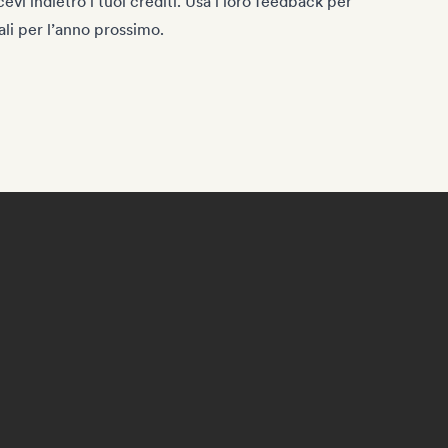
icevi indietro i tuoi crediti. Usa i loro feedback per
ali per l’anno prossimo.