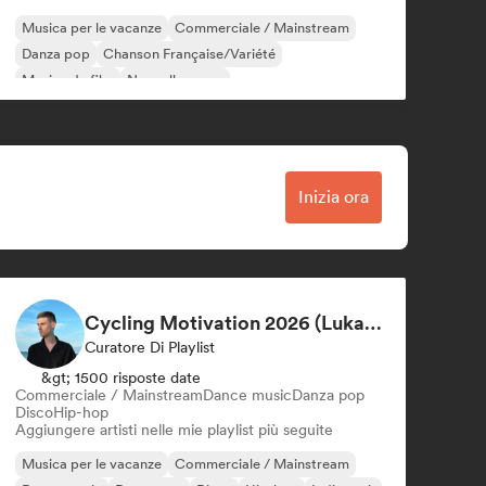
Musica per le vacanze
Commerciale / Mainstream
Danza pop
Chanson Française/Variété
Musica da film
Nouvelle scene
Inizia ora
Cycling Motivation 2026 (Lukas Kunz)
Curatore Di Playlist
&gt; 1500 risposte date
Commerciale / Mainstream
Dance music
Danza pop
Disco
Hip-hop
Aggiungere artisti nelle mie playlist più seguite
Musica per le vacanze
Commerciale / Mainstream