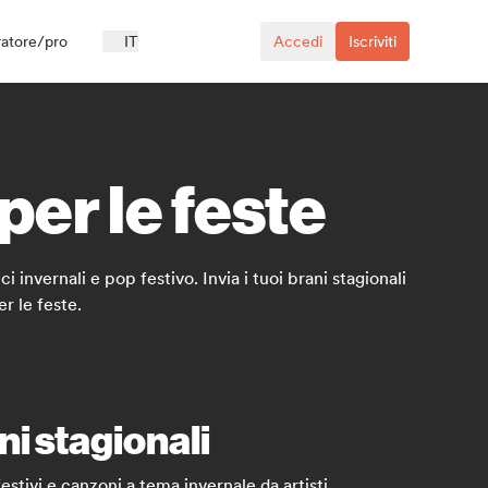
ratore/pro
IT
Accedi
Iscriviti
 per le feste
 invernali e pop festivo. Invia i tuoi brani stagionali
r le feste.
ni stagionali
estivi e canzoni a tema invernale da artisti