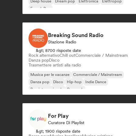
Deep house
Dream pop
Elettronica
Elettropop
French Pop
Breaking Sound Radio
Stazione Radio
&gt; 8700 risposte date
Rock alternativo
Chill out
Commerciale / Mainstream
Danza pop
Disco
Trasmettere artisti alla radio
Musica per le vacanze
Commerciale / Mainstream
Danza pop
Disco
Hip-hop
Indie Dance
Pop internazionale
Pop rock
For Play
Curatore Di Playlist
&gt; 1900 risposte date