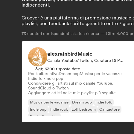
indipendenti.
Groover è una piattaforma di promozione musicale che
playlist, con feedback scritto garantito entro 7 giorn
73
curatori corrispondenti alla tua ricerca — Oltre 4.000 pro
alexrainbirdMusic
Canale Youtube/Twitch, Curatore Di Playlist
&gt; 6300 risposte date
Rock alternativo
Dream pop
Musica per le vacanze
Indie folk
Indie pop
Condividere gli artisti sul mio canale YouTube,
SoundCloud o Twitch
Aggiungere artisti nelle mie playlist più seguite
Musica per le vacanze
Dream pop
Indie folk
Indie pop
Indie rock
Lofi bedroom
Cantautore
Rock alternativo