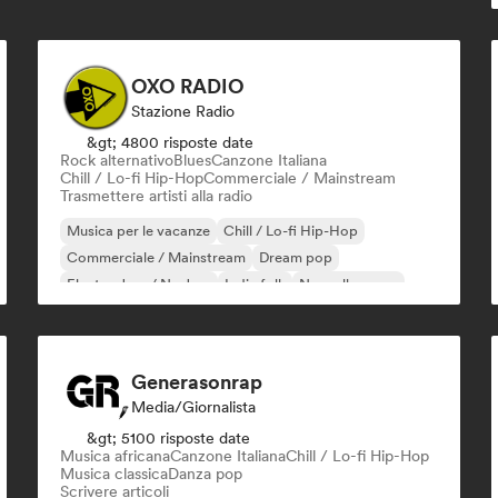
OXO RADIO
Stazione Radio
&gt; 4800 risposte date
Rock alternativo
Blues
Canzone Italiana
Chill / Lo-fi Hip-Hop
Commerciale / Mainstream
Trasmettere artisti alla radio
Musica per le vacanze
Chill / Lo-fi Hip-Hop
Commerciale / Mainstream
Dream pop
Electro Jazz / Nu Jazz
Indie folk
Nouvelle scene
Pop rock
Generasonrap
Media/Giornalista
&gt; 5100 risposte date
Musica africana
Canzone Italiana
Chill / Lo-fi Hip-Hop
Musica classica
Danza pop
Scrivere articoli