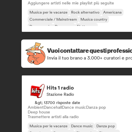
Aggiungere artisti nelle mie playlist più seguite
Musica per le vacanze
Rock alternativo
Americana
Commerciale / Mainstream
Musica country
Dance music
Danza pop
Elettropop
Vuoi contattare questi professio
Invia il tuo brano a 3.000+ curatori e pro
Hits 1 radio
Stazione Radio
&gt; 13700 risposte date
Ambient
Dancehall
Dance music
Danza pop
Deep house
Trasmettere artisti alla radio
Musica per le vacanze
Dance music
Danza pop