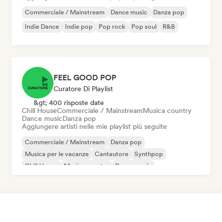
Commerciale / Mainstream
Dance music
Danza pop
Indie Dance
Indie pop
Pop rock
Pop soul
R&B
FEEL GOOD POP
Curatore Di Playlist
&gt; 400 risposte date
Chill House
Commerciale / Mainstream
Musica country
Dance music
Danza pop
Aggiungere artisti nelle mie playlist più seguite
Commerciale / Mainstream
Danza pop
Musica per le vacanze
Cantautore
Synthpop
Chill House
Musica country
Dance music