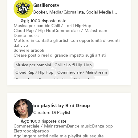
Gatillerostv
Booker, Media/Giornalista, Social Media Influencer
&gt; 1000 risposte date
Musica per bambini
Chill / Lo-fi Hip-Hop
Cloud Rap / Hip Hop
Commerciale / Mainstream
Dance music
Mettere in contatto gli artisti con opportunità di eventi
dal vivo
Scrivere articoli
Creare post o reel di grande impatto sugli artisti
Musica per bambini
Chill / Lo-fi Hip-Hop
Cloud Rap / Hip Hop
Commerciale / Mainstream
Deutschrap/German Hip-Hop
Elettronica
Jazz sperimentale
Hip-hop
bp playlist by Bird Group
Curatore Di Playlist
&gt; 1000 risposte date
Commerciale / Mainstream
Dance music
Danza pop
Elettropop
Iperpop
Aggiungere artisti nelle mie playlist più seguite