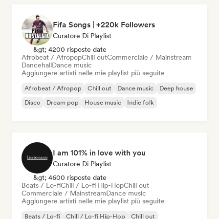
Fifa Songs | +220k Followers
Curatore Di Playlist
&gt; 4200 risposte date
Afrobeat / Afropop
Chill out
Commerciale / Mainstream
Dancehall
Dance music
Aggiungere artisti nelle mie playlist più seguite
Afrobeat / Afropop
Chill out
Dance music
Deep house
Disco
Dream pop
House music
Indie folk
I am 101% in love with you
Curatore Di Playlist
&gt; 4600 risposte date
Beats / Lo-fi
Chill / Lo-fi Hip-Hop
Chill out
Commerciale / Mainstream
Dance music
Aggiungere artisti nelle mie playlist più seguite
Beats / Lo-fi
Chill / Lo-fi Hip-Hop
Chill out