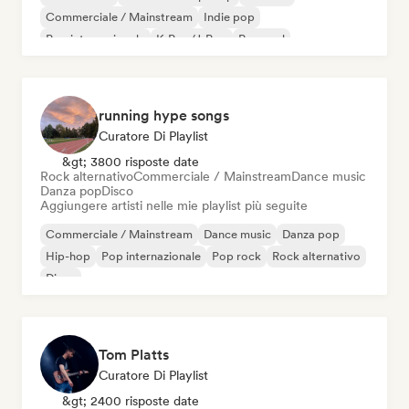
Commerciale / Mainstream
Indie pop
Pop internazionale
K-Pop/J-Pop
Pop soul
running hype songs
Curatore Di Playlist
&gt; 3800 risposte date
Rock alternativo
Commerciale / Mainstream
Dance music
Danza pop
Disco
Aggiungere artisti nelle mie playlist più seguite
Commerciale / Mainstream
Dance music
Danza pop
Hip-hop
Pop internazionale
Pop rock
Rock alternativo
Disco
Tom Platts
Curatore Di Playlist
&gt; 2400 risposte date