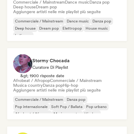
Commerciale / Mainstream
Dance music
Danza pop
Deep house
Dream pop
Aggiungere artisti nelle mie playlist più seguite
Commerciale / Mainstream
Dance music
Danza pop
Deep house
Dream pop
Elettropop
House music
Indie pop
Stormy Chocada
Curatore Di Playlist
&gt; 1900 risposte date
Afrobeat / Afropop
Commerciale / Mainstream
Musica country
Danza pop
Hip-hop
Aggiungere artisti nelle mie playlist più seguite
Commerciale / Mainstream
Danza pop
Pop internazionale
Soft Pop / Ballata
Pop urbano
Afrobeat / Afropop
Musica country
Hip-hop