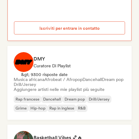
entrare nelle playlist? Volete contattare le playlist rap
in Francia? Siete nel posto giusto! Inviate i vostri brani a
diversi curatori di playlist rap mirate sulla piattaforma.
Scoprite quali rapper hanno inserito nelle loro playlist
per capire meglio se siete adatti alle loro playlist rap.
Iscriviti per entrare in contatto
DMY
Curatore Di Playlist
&gt; 9300 risposte date
Musica africana
Afrobeat / Afropop
Dancehall
Dream pop
Drill/Jersey
Aggiungere artisti nelle mie playlist più seguite
Rap francese
Dancehall
Dream pop
Drill/Jersey
Grime
Hip-hop
Rap in inglese
R&B
Basketball Vibes 🏀🔥