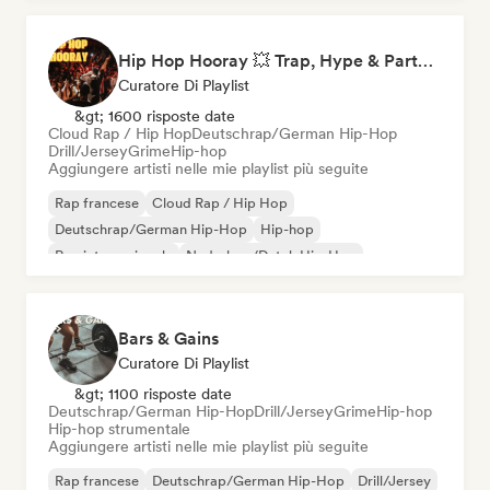
Hip Hop Hooray 💥 Trap, Hype & Party Rap Bangers
Curatore Di Playlist
&gt; 1600 risposte date
Cloud Rap / Hip Hop
Deutschrap/German Hip-Hop
Drill/Jersey
Grime
Hip-hop
Aggiungere artisti nelle mie playlist più seguite
Rap francese
Cloud Rap / Hip Hop
Deutschrap/German Hip-Hop
Hip-hop
Rap internazionale
Nederhop/Dutch Hip-Hop
Rap in inglese
Rap/Trap Italiano
Bars & Gains
Curatore Di Playlist
&gt; 1100 risposte date
Deutschrap/German Hip-Hop
Drill/Jersey
Grime
Hip-hop
Hip-hop strumentale
Aggiungere artisti nelle mie playlist più seguite
Rap francese
Deutschrap/German Hip-Hop
Drill/Jersey