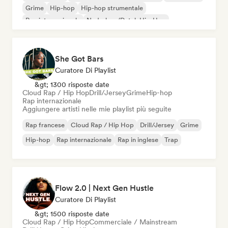
Grime
Hip-hop
Hip-hop strumentale
Rap internazionale
Nederhop/Dutch Hip-Hop
She Got Bars
Curatore Di Playlist
&gt; 1300 risposte date
Cloud Rap / Hip Hop
Drill/Jersey
Grime
Hip-hop
Rap internazionale
Aggiungere artisti nelle mie playlist più seguite
Rap francese
Cloud Rap / Hip Hop
Drill/Jersey
Grime
Hip-hop
Rap internazionale
Rap in inglese
Trap
Flow 2.0 | Next Gen Hustle
Curatore Di Playlist
&gt; 1500 risposte date
Cloud Rap / Hip Hop
Commerciale / Mainstream