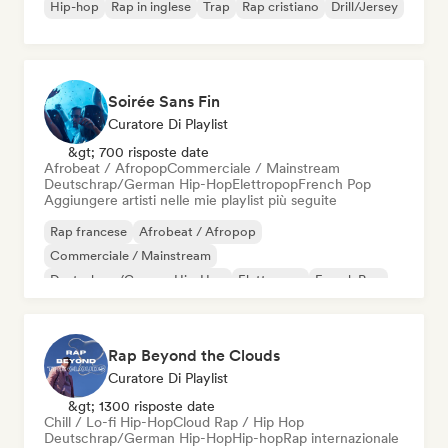
Hip-hop
Rap in inglese
Trap
Rap cristiano
Drill/Jersey
Soirée Sans Fin
Curatore Di Playlist
&gt; 700 risposte date
Afrobeat / Afropop
Commerciale / Mainstream
Deutschrap/German Hip-Hop
Elettropop
French Pop
Aggiungere artisti nelle mie playlist più seguite
Rap francese
Afrobeat / Afropop
Commerciale / Mainstream
Deutschrap/German Hip-Hop
Elettropop
French Pop
Hip-hop
Pop internazionale
Rap Beyond the Clouds
Curatore Di Playlist
&gt; 1300 risposte date
Chill / Lo-fi Hip-Hop
Cloud Rap / Hip Hop
Deutschrap/German Hip-Hop
Hip-hop
Rap internazionale