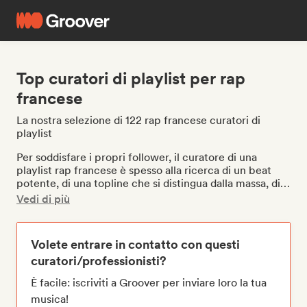
Top curatori di playlist per rap
francese
La nostra selezione di 122 rap francese curatori di
playlist
Per soddisfare i propri follower, il curatore di una
playlist rap francese è spesso alla ricerca di un beat
potente, di una topline che si distingua dalla massa, di
un rapper che abbia qualcosa da dire. I rapper francesi
Vedi di più
sono noti per il loro flow unico e lo stile rap melodico.
Le playlist rap francesi sono piene di successi musicali
e di freestyle rap. In una playlist rap francese si trovano
Volete entrare in contatto con questi
spesso, e non a caso, rapper come Damso, Orelsan,
curatori/professionisti?
PNL e Booba. Se entrate in almeno una playlist rap
accanto a questi artisti di talento, avrete maggiori
È facile: iscriviti a Groover per inviare loro la tua
possibilità di raggiungere un pubblico più vasto.
musica!
Producete musica rap o hip-hop e state cercando di