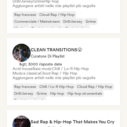
Drill/Jersey
Grime
Hip-hop
Aggiungere artisti nelle mie playlist più seguite
Rap francese
Cloud Rap / Hip Hop
Commerciale / Mainstream
Drill/Jersey
Grime
Hip-hop
Rap internazionale
Rap in inglese
CLEAN TRANSITIONS😤
Curatore Di Playlist
&gt; 3000 risposte date
Acid house
Bass music
Chill / Lo-fi Hip-Hop
Musica classica
Cloud Rap / Hip Hop
Aggiungere artisti nelle mie playlist più seguite
Rap francese
Chill / Lo-fi Hip-Hop
Cloud Rap / Hip Hop
Drill/Jersey
Grime
Hip-hop
Hip-hop strumentale
Rap internazionale
Sad Rap & Hip-Hop That Makes You Cry