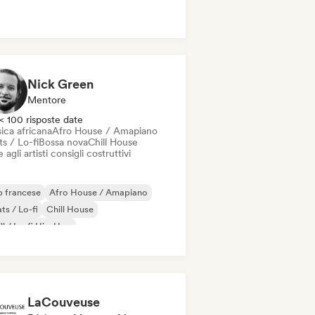
Nick Green
Mentore
< 100 risposte date
ica africana
Afro House / Amapiano
s / Lo-fi
Bossa nova
Chill House
 agli artisti consigli costruttivi
 francese
Afro House / Amapiano
ts / Lo-fi
Chill House
ll / Lo-fi Hip-Hop
mmerciale / Mainstream
Dance music
nza pop
LaCouveuse