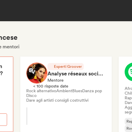
ancese
se mentori
n
Esperti Groover
i?
Analyse réseaux sociaux et présence en ligne
Mentore
< 100 risposte date
Afr
Rock alternativo
Ambient
Blues
Danza pop
Chi
Disco
Rap 
Dare agli artisti consigli costruttivi
Dare
Aggi
seg
Rap
Roc