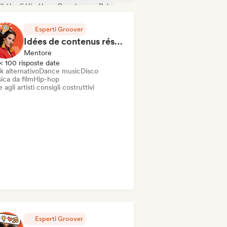
ll / Lo-fi Hip-Hop
Deep house
Dub
ttronica
Esperti Groover
Idées de contenus réseaux sociaux
Mentore
< 100 risposte date
k alternativo
Dance music
Disco
ica da film
Hip-hop
 agli artisti consigli costruttivi
Esperti Groover