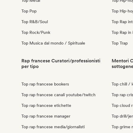
Top Metal
Top Hip-ho
Top Pop
Top Hip-ho
Top R&B/Soul
Top Rap int
Top Rock/Punk
Top Rap in 
Top Musica dal mondo / Spirituale
Top Trap
Rap francese Curatori/professionisti
Mentori C
per tipo
sottogen
Top rap francese bookers
Top chill / 
Top rap francese canali youtube/twitch
Top rap cri
Top rap francese etichette
Top cloud r
Top rap francese manager
Top drill/j
Top rap francese media/giornalisti
Top grime 