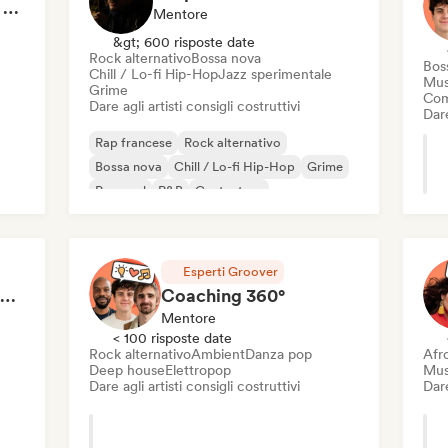
Trouve plus de dates en 1h de Coaching
Mentore
&gt; 600 risposte date
Rock alternativo
Bossa nova
Bos
Chill / Lo-fi Hip-Hop
Jazz sperimentale
Mus
Grime
Com
Dare agli artisti consigli costruttivi
Dare
Rap francese
Rock alternativo
Bossa nova
Chill / Lo-fi Hip-Hop
Grime
Pop soul
R&B
Cantautore
Esperti Groover
Développe ta carrière en 1h de Coaching
Coaching 360°
Mentore
< 100 risposte date
Rock alternativo
Ambient
Danza pop
Afr
Deep house
Elettropop
Mus
Dare agli artisti consigli costruttivi
Dare