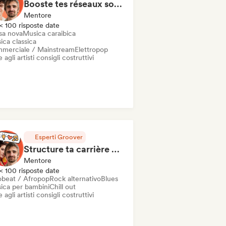
Booste tes réseaux sociaux en 1h de Coaching
Mentore
< 100 risposte date
sa nova
Musica caraibica
ica classica
merciale / Mainstream
Elettropop
 agli artisti consigli costruttivi
Esperti Groover
Structure ta carrière en 1h de Coaching
Mentore
< 100 risposte date
obeat / Afropop
Rock alternativo
Blues
ica per bambini
Chill out
 agli artisti consigli costruttivi