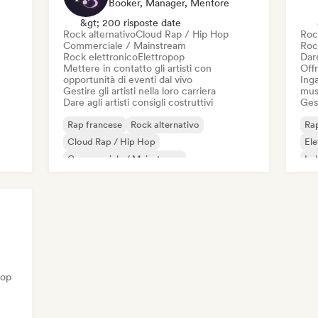
Booker, Manager, Mentore
&gt; 200 risposte date
Rock alternativo
Cloud Rap / Hip Hop
Roc
Commerciale / Mainstream
Roc
Rock elettronico
Elettropop
Dare
Mettere in contatto gli artisti con
Offr
opportunità di eventi dal vivo
Inga
Gestire gli artisti nella loro carriera
mus
Dare agli artisti consigli costruttivi
Gest
Rap francese
Rock alternativo
Rap
Cloud Rap / Hip Hop
El
Commerciale / Mainstream
Ind
Rock elettronico
Elettropop
French Pop
Iperpop
Hop