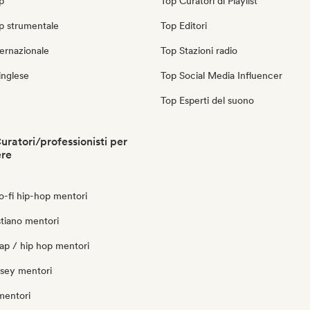
p
Top Curatori di Playlist
p strumentale
Top Editori
ernazionale
Top Stazioni radio
inglese
Top Social Media Influencer
Top Esperti del suono
uratori/professionisti per
ere
lo-fi hip-hop mentori
stiano mentori
ap / hip hop mentori
ersey mentori
mentori