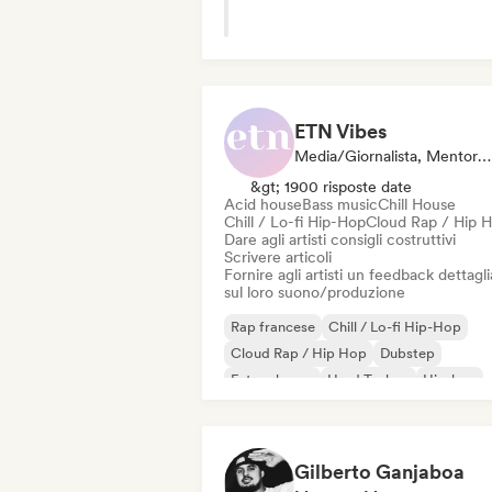
ETN Vibes
Media/Giornalista, Mentore, Esperto Del Suono
&gt; 1900 risposte date
Acid house
Bass music
Chill House
Chill / Lo-fi Hip-Hop
Cloud Rap / Hip 
Dare agli artisti consigli costruttivi
Scrivere articoli
Fornire agli artisti un feedback dettagl
sul loro suono/produzione
Rap francese
Chill / Lo-fi Hip-Hop
Cloud Rap / Hip Hop
Dubstep
Future house
Hard Techno
Hip-hop
House music
Gilberto Ganjaboa