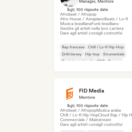
Manager, Mentore
&gt; 100 risposte date
Afrobeat / Afropop
Afro House / Amapiano
Beats / Lo-fi
Musica brasiliana
Funk brasiliano
Gestire gli artisti nella loro carriera
Dare agli artisti consigli costruttivi
Rap francese
Chill / Lo-fi Hip-Hop
Drill/Jersey
Hip-hop
Strumentale
Rap internazionale
R&B
Reggae
FID Media
Mentore
&gt; 100 risposte date
Afrobeat / Afropop
Musica araba
Chill / Lo-fi Hip-Hop
Cloud Rap / Hip 
Commerciale / Mainstream
Dare agli artisti consigli costruttivi