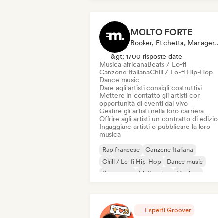
MOLTO FORTE
Booker, Etichetta, Manager, M
&gt; 1700 risposte date
Musica africana
Beats / Lo-fi
Canzone Italiana
Chill / Lo-fi Hip-Hop
Dance music
Dare agli artisti consigli costruttivi
Mettere in contatto gli artisti con
opportunità di eventi dal vivo
Gestire gli artisti nella loro carriera
Offrire agli artisti un contratto di edizi
Ingaggiare artisti o pubblicare la loro
musica
Rap francese
Canzone Italiana
Chill / Lo-fi Hip-Hop
Dance music
Danza pop
Elettronica
Hip-hop
Indie pop
Esperti Groover