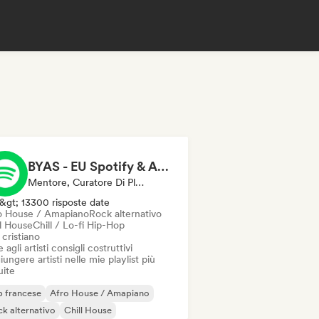
BYAS - EU Spotify & Apple Music Playlists
Mentore, Curatore Di Playlist
&gt; 13300 risposte date
o House / Amapiano
Rock alternativo
ll House
Chill / Lo-fi Hip-Hop
cristiano
 agli artisti consigli costruttivi
ungere artisti nelle mie playlist più
uite
 francese
Afro House / Amapiano
k alternativo
Chill House