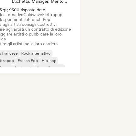
Etichetta, Manager, Mentore, Editore
&gt; 9300 risposte date
k alternativo
Coldwave
Elettropop
k sperimentale
French Pop
 agli artisti consigli costruttivi
ire agli artisti un contratto di edizione
ggiare artisti o pubblicare la loro
ica
ire gli artisti nella loro carriera
 francese
Rock alternativo
ettropop
French Pop
Hip-hop
ie pop
Indie rock
Nouvelle scene