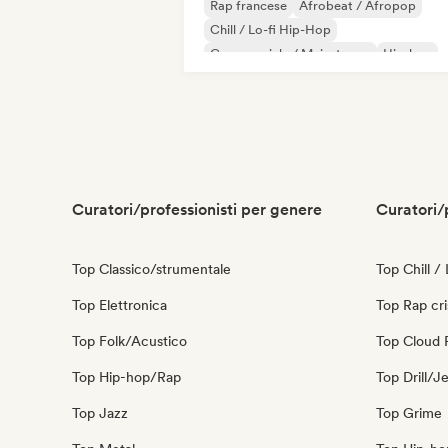
Rap francese
Afrobeat / Afropop
Chill / Lo-fi Hip-Hop
Commerciale / Mainstream
Hip-hop
Indie pop
Rap internazionale
R&B
Curatori/professionisti per genere
Curatori/
Top Classico/strumentale
Top Chill /
Top Elettronica
Top Rap cri
Top Folk/Acustico
Top Cloud 
Top Hip-hop/Rap
Top Drill/J
Top Jazz
Top Grime