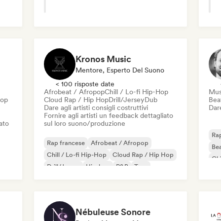
Kronos Music
Mentore, Esperto Del Suono
< 100 risposte date
Afrobeat / Afropop
Chill / Lo-fi Hip-Hop
Mus
Hop
Cloud Rap / Hip Hop
Drill/Jersey
Dub
Beat
Dare agli artisti consigli costruttivi
Dare
Fornire agli artisti un feedback dettagliato
iato
sul loro suono/produzione
Rap
Rap francese
Afrobeat / Afropop
Bea
Chill / Lo-fi Hip-Hop
Cloud Rap / Hip Hop
Chi
Drill/Jersey
Hip-hop
R&B
Trap
Co
Da
Nébuleuse Sonore