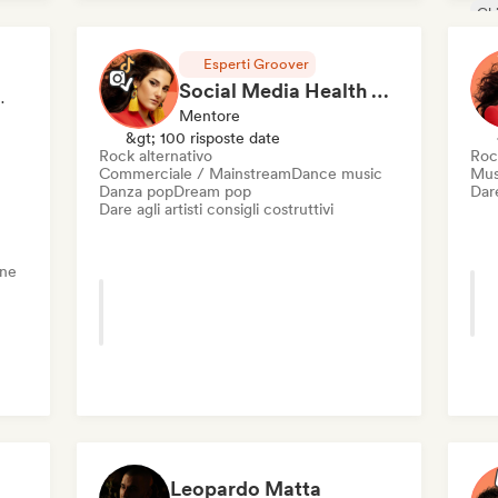
Chi
Ele
Esperti Groover
Social Media Health Check
entore, Editore
Mentore
&gt; 100 risposte date
Rock alternativo
Roc
Commerciale / Mainstream
Dance music
Mus
Danza pop
Dream pop
Dare
Dare agli artisti consigli costruttivi
one
Leopardo Matta