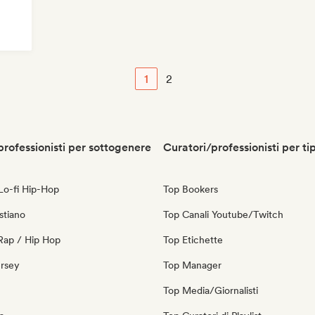
1
2
professionisti per sottogenere
Curatori/professionisti per ti
 Lo-fi Hip-Hop
Top Bookers
stiano
Top Canali Youtube/Twitch
Rap / Hip Hop
Top Etichette
ersey
Top Manager
Top Media/Giornalisti