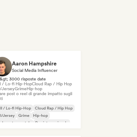
Aaron Hampshire
Social Media Influencer
&gt; 3000 risposte date
l / Lo-fi Hip-Hop
Cloud Rap / Hip Hop
l/Jersey
Grime
Hip-hop
re post o reel di grande impatto sugli
ti
ll / Lo-fi Hip-Hop
Cloud Rap / Hip Hop
ll/Jersey
Grime
Hip-hop
-hop strumentale
Rap internazionale
 in inglese