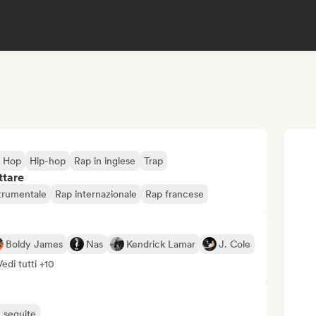
p Hop
Hip-hop
Rap in inglese
Trap
ttare
trumentale
Rap internazionale
Rap francese
Boldy James
Nas
Kendrick Lamar
J. Cole
Vedi tutti +10
ù seguite