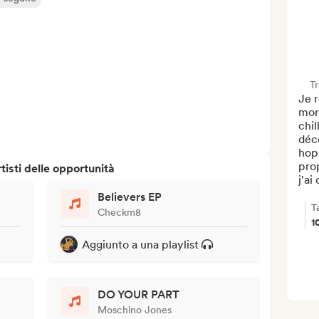
T
Je 
mor
chil
déc
hop,
prop
isti delle opportunità
j'ai
Believers EP
T
Checkm8
1
Aggiunto a una playlist
DO YOUR PART
Moschino Jones