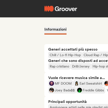
Informazioni
Generi accettati più spesso
Chill / Lo-fi Hip-Hop
Cloud Rap / Hi
Generi che sono disposti ad acce
Rap cristiano
Drill/Jersey
Hip-hop s
Vuole ricevere musica simile a...
MF DOOM
Earl Sweatshirt
Joey Bada$$
Freddie Gibbs
Principali opportunità
Aggiungere artisti nelle mie playlist pi