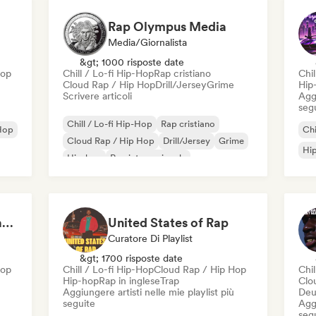
Rap Olympus Media
Media/Giornalista
&gt; 1000 risposte date
Hop
Chill / Lo-fi Hip-Hop
Rap cristiano
Chil
Cloud Rap / Hip Hop
Drill/Jersey
Grime
Hip
Scrivere articoli
Aggi
seg
Chill / Lo-fi Hip-Hop
Rap cristiano
Hop
Chi
Cloud Rap / Hip Hop
Drill/Jersey
Grime
Hi
Hip-hop
Rap internazionale
Rap in inglese
Who's on aux? rap playlist
United States of Rap
Curatore Di Playlist
&gt; 1700 risposte date
Hop
Chill / Lo-fi Hip-Hop
Cloud Rap / Hip Hop
Chil
Hip-hop
Rap in inglese
Trap
Clo
Aggiungere artisti nelle mie playlist più
Deu
seguite
Aggi
seg