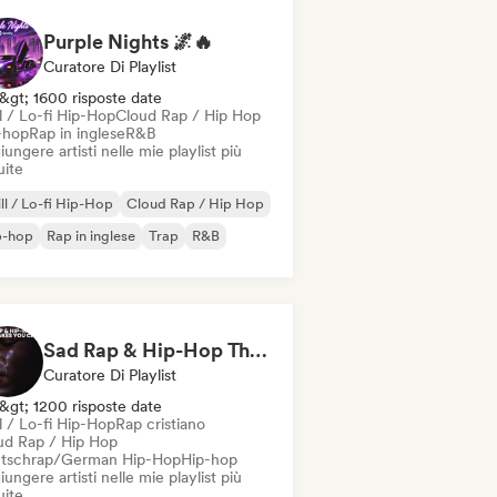
Purple Nights 🌌🔥
Curatore Di Playlist
&gt; 1600 risposte date
l / Lo-fi Hip-Hop
Cloud Rap / Hip Hop
-hop
Rap in inglese
R&B
ungere artisti nelle mie playlist più
uite
ll / Lo-fi Hip-Hop
Cloud Rap / Hip Hop
p-hop
Rap in inglese
Trap
R&B
Sad Rap & Hip-Hop That Makes You Cry
Curatore Di Playlist
&gt; 1200 risposte date
l / Lo-fi Hip-Hop
Rap cristiano
ud Rap / Hip Hop
tschrap/German Hip-Hop
Hip-hop
ungere artisti nelle mie playlist più
uite