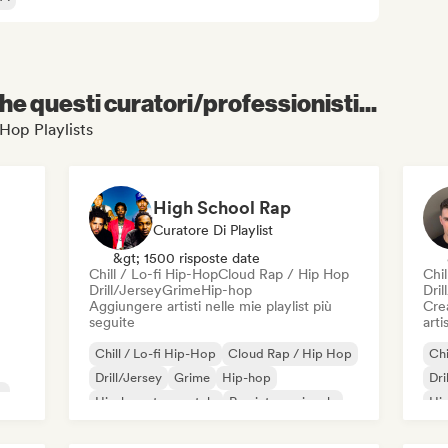
e questi curatori/professionisti...
 Hop Playlists
High School Rap
Curatore Di Playlist
&gt; 1500 risposte date
Chill / Lo-fi Hip-Hop
Cloud Rap / Hip Hop
Chil
Drill/Jersey
Grime
Hip-hop
Dril
Aggiungere artisti nelle mie playlist più
Crea
seguite
artis
Chill / Lo-fi Hip-Hop
Cloud Rap / Hip Hop
Chi
Drill/Jersey
Grime
Hip-hop
Dri
e
Hip-hop strumentale
Rap internazionale
Hip
Rap in inglese
Rap