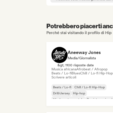
Potrebbero piacerti anch
Perché stai visitando il profilo di Hip
Aneeway Jones
Media/Giornalista
&gt; 1100 risposte date
Musica africana
Afrobeat / Afropop
Beats / Lo-fi
Blues
Chill / Lo-fi Hip-Hop
Scrivere articoli
Beats / Lo-fi
Chill / Lo-fi Hip-Hop
Drill/Jersey
Hip-hop
Hip-hop strumentale
Rap internazional
Rap in inglese
Rap francese