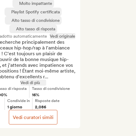
Molto impattante
Playlist Spotify certificata
Alto tasso di condivisione
Alto tasso di risposta
radotto automaticamente
Vedi originale
recherche principalement des 
ceaux hip-hop/rap à l'ambiance 
l ! C'est toujours un plaisir de 
ouvrir de la bonne musique hip-
 et j'attends avec impatience vos 
ositions ! Étant moi-même artiste, 
 obtenu d'excellents r...
Vedi di più
asso di risposta
Tasso di condivisione
00%
16%
Condivide in
Risposte date
1 giorno
2,086
Vedi curatori simili