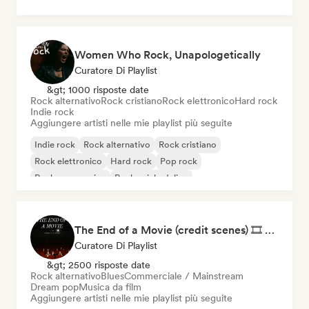
Women Who Rock, Unapologetically
Curatore Di Playlist
&gt; 1000 risposte date
Rock alternativo
Rock cristiano
Rock elettronico
Hard rock
Indie rock
Aggiungere artisti nelle mie playlist più seguite
Indie rock
Rock alternativo
Rock cristiano
Rock elettronico
Hard rock
Pop rock
Rock progressivo
Rock psichedelico
The End of a Movie (credit scenes) 🎞️ Cinematic Dream Pop & Bedroom Indie
Curatore Di Playlist
&gt; 2500 risposte date
Rock alternativo
Blues
Commerciale / Mainstream
Dream pop
Musica da film
Aggiungere artisti nelle mie playlist più seguite