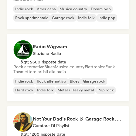
Indie rock
Americana
Musica country
Dream pop
Rock sperimentale
Garage rock
Indie folk
Indie pop
Radio Wigwam
Stazione Radio
&gt; 9600 risposte date
Rock alternativo
Blues
Musica country
Elettronica
Funk
Trasmettere artisti alla radio
Indie rock
Rock alternativo
Blues
Garage rock
Hard rock
Indie folk
Metal / Heavy metal
Pop rock
Not Your Dad’s Rock 🤘 Garage Rock, Alt-Rock & Indie Anthems
Curatore Di Playlist
&gt; 1200 risposte date