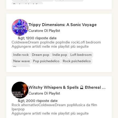
Rock psichedelico
Trippy Dimensions: A Sonic Voyage
Curatore Di Playlist
&gt; 1200 risposte date
Coldwave
Dream pop
Indie pop
Indie rock
Lofi bedroom
Aggiungere artisti nelle mie playlist più seguite
Indie rock
Dream pop
Indie pop
Lofi bedroom
New wave
Pop psichedelico
Rock psichedelico
Shoegaze
Witchy Whispers & Spells 🔮 Ethereal Art Pop & Dream Pop
Curatore Di Playlist
&gt; 2000 risposte date
Rock alternativo
Coldwave
Dream pop
Musica da film
Iperpop
Aggiungere artisti nelle mie playlist più seguite