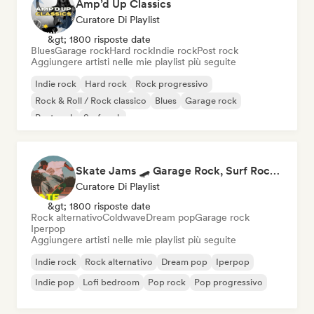
Amp’d Up Classics
Curatore Di Playlist
&gt; 1800 risposte date
Blues
Garage rock
Hard rock
Indie rock
Post rock
Aggiungere artisti nelle mie playlist più seguite
Indie rock
Hard rock
Rock progressivo
Rock & Roll / Rock classico
Blues
Garage rock
Post rock
Surf rock
Skate Jams 🛹 Garage Rock, Surf Rock & Neo-Psych
Curatore Di Playlist
&gt; 1800 risposte date
Rock alternativo
Coldwave
Dream pop
Garage rock
Iperpop
Aggiungere artisti nelle mie playlist più seguite
Indie rock
Rock alternativo
Dream pop
Iperpop
Indie pop
Lofi bedroom
Pop rock
Pop progressivo