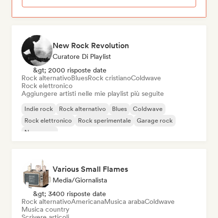
New Rock Revolution
Curatore Di Playlist
&gt; 2000 risposte date
Rock alternativo
Blues
Rock cristiano
Coldwave
Rock elettronico
Aggiungere artisti nelle mie playlist più seguite
Indie rock
Rock alternativo
Blues
Coldwave
Rock elettronico
Rock sperimentale
Garage rock
New wave
Various Small Flames
Media/Giornalista
&gt; 3400 risposte date
Rock alternativo
Americana
Musica araba
Coldwave
Musica country
Scrivere articoli