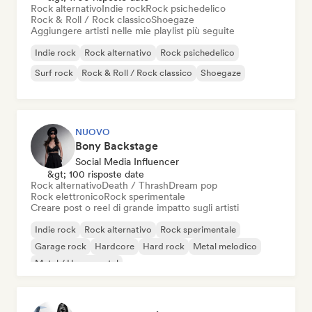
Rock alternativo
Indie rock
Rock psichedelico
Rock & Roll / Rock classico
Shoegaze
Aggiungere artisti nelle mie playlist più seguite
Indie rock
Rock alternativo
Rock psichedelico
Surf rock
Rock & Roll / Rock classico
Shoegaze
NUOVO
Bony Backstage
Social Media Influencer
&gt; 100 risposte date
Rock alternativo
Death / Thrash
Dream pop
Rock elettronico
Rock sperimentale
Creare post o reel di grande impatto sugli artisti
Indie rock
Rock alternativo
Rock sperimentale
Garage rock
Hardcore
Hard rock
Metal melodico
Metal / Heavy metal