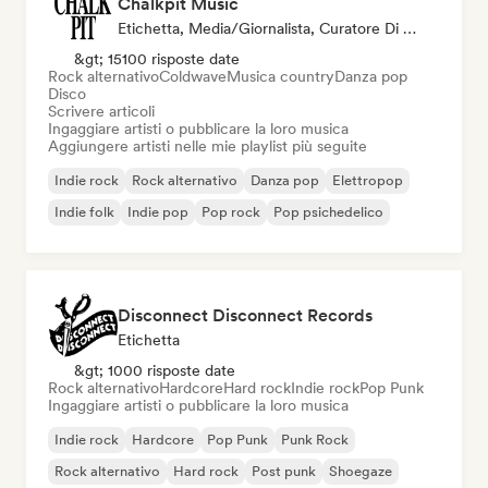
Chalkpit Music
Etichetta, Media/Giornalista, Curatore Di Playlist
&gt; 15100 risposte date
Rock alternativo
Coldwave
Musica country
Danza pop
Disco
Scrivere articoli
Ingaggiare artisti o pubblicare la loro musica
Aggiungere artisti nelle mie playlist più seguite
Indie rock
Rock alternativo
Danza pop
Elettropop
Indie folk
Indie pop
Pop rock
Pop psichedelico
Disconnect Disconnect Records
Etichetta
&gt; 1000 risposte date
Rock alternativo
Hardcore
Hard rock
Indie rock
Pop Punk
Ingaggiare artisti o pubblicare la loro musica
Indie rock
Hardcore
Pop Punk
Punk Rock
Rock alternativo
Hard rock
Post punk
Shoegaze