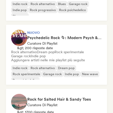
Indie rock
Rock alternativo
Blues
Garage rock
Indie pop
Rock progressivo
Rock psichedelico
Shoegaze
NUOVO
Psychedelic Rock 🌀: Modern Psych & Turkish Vibes
Curatore Di Playlist
&gt; 200 risposte date
Rock alternativo
Dream pop
Rock sperimentale
Garage rock
Indie pop
Aggiungere artisti nelle mie playlist più seguite
Indie rock
Rock alternativo
Dream pop
Rock sperimentale
Garage rock
Indie pop
New wave
Pop psichedelico
Rock for Salted Hair & Sandy Toes
Curatore Di Playlist
&gt; 1700 risposte date